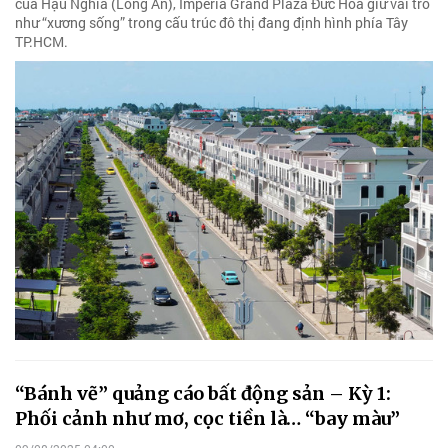
của Hậu Nghĩa (Long An), Imperia Grand Plaza Đức Hòa giữ vai trò
như “xương sống” trong cấu trúc đô thị đang định hình phía Tây
TP.HCM.
“Bánh vẽ” quảng cáo bất động sản – Kỳ 1:
Phối cảnh như mơ, cọc tiền là… “bay màu”