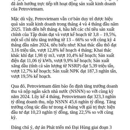
đã ảnh hưởng trực tiếp tới hoạt động sản xuất kinh doanh
của Petrovietnam.
Mặc dù vậy, Petrovietnam vẫn cơ bản duy trì được hiệu
quả sản xuất kinh doanh trong tháng 4 và 4 tháng đầu năm
2025. Tính đến hết tháng 4, hầu hết các chỉ tiêu sản xuất
chính của Tập đoàn đạt và vượt kế hoạch từ 3,8 – 19,5%,
một số chỉ tiêu tăng trưởng từ 13 – 66% so với cùng kỳ 4
tháng đầu năm 2024, tiêu biểu như: Khai thác dầu thô đạt
3,16 triệu tấn, vượt 12,8% kế hoạch 4 tháng; Khai thác
khác khí đạt 1,98 tỷ m3, vượt 10,4% kế hoạch; Sản xuất
điện đạt 11,06 tỷ kWh, vượt 9,9% kế hoạch; Sản xuất
xăng dầu (tính cả sản lượng từ NSRP) đạt 5,39 triệu tấn,
vượt 12,7% kế hoạch; Sản xuất NPK đạt 187,3 nghìn tấn,
vượt 19,5% kế hoạch.
Qua đó, Petrovietnam đảm bảo ổn định tăng trưởng doanh
thu và nộp ngân sách nhà nước (NSNN) so với cùng kỳ
năm 2024. Lũy kế 4 tháng, Petrovietnam đạt 323,3 nghìn
tỷ đồng doanh thu, nộp NSNN 45,6 nghìn tỷ đồng. Tăng
trưởng công tác đầu tư trong 4 tháng với giá trị thực hiện
đầu tư đạt 10,23 nghìn tỷ đồng, tăng 22,5% so với cùng
kỳ.
Đáng chú ý, dự án Phát triển mỏ Đại Hùng giai đoạn 3