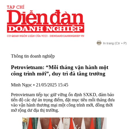
In trang
(Ctr + P)
Thông tin doanh nghiệp
Petrovietnam: “Mỗi tháng vận hành một
công trình mới”, duy trì đà tăng trưởng
Minh Ngọc
•
21/05/2025 15:45
Petrovietnam tiếp tục giữ vững ổn định SXKD, đảm bảo
tiến độ các dự án trọng điểm, đặt mục tiêu mỗi tháng đưa
vào vận hành thương mại một công trình mới, đồng thời
mở rộng dư địa thị trường.