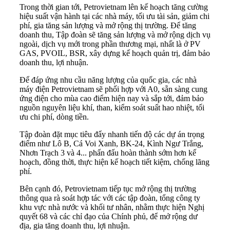
Trong thời gian tới, Petrovietnam lên kế hoạch tăng cường
hiệu suất vận hành tại các nhà máy, tối ưu tài sản, giảm chi
phí, gia tăng sản lượng và mở rộng thị trường. Để tăng
doanh thu, Tập đoàn sẽ tăng sản lượng và mở rộng dịch vụ
ngoài, dịch vụ mới trong phần thương mại, nhất là ở PV
GAS, PVOIL, BSR, xây dựng kế hoạch quản trị, đảm bảo
doanh thu, lợi nhuận.
Để đáp ứng nhu cầu năng lượng của quốc gia, các nhà
máy điện Petrovietnam sẽ phối hợp với A0, sẵn sàng cung
ứng điện cho mùa cao điểm hiện nay và sắp tới, đảm bảo
nguồn nguyên liệu khí, than, kiểm soát suất hao nhiệt, tối
ưu chi phí, dòng tiền.
Tập đoàn đặt mục tiêu đẩy nhanh tiến độ các dự án trọng
điểm như Lô B, Cá Voi Xanh, BK-24, Kình Ngư Trắng,
Nhơn Trạch 3 và 4... phấn đấu hoàn thành sớm hơn kế
hoạch, đồng thời, thực hiện kế hoạch tiết kiệm, chống lãng
phí.
Bên cạnh đó, Petrovietnam tiếp tục mở rộng thị trường
thông qua rà soát hợp tác với các tập đoàn, tổng công ty
khu vực nhà nước và khối tư nhân, nhằm thực hiện Nghị
quyết 68 và các chỉ đạo của Chính phủ, để mở rộng dư
địa, gia tăng doanh thu, lợi nhuận.