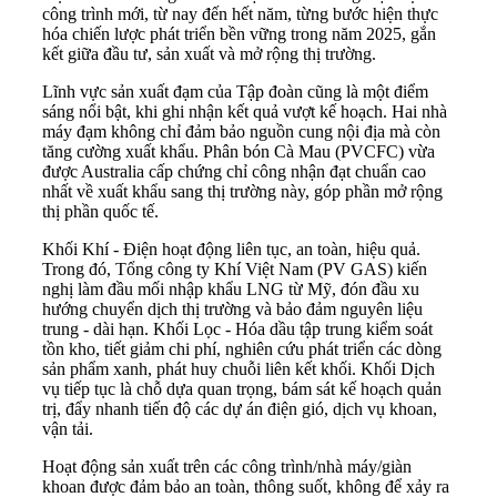
công trình mới, từ nay đến hết năm, từng bước hiện thực
hóa chiến lược phát triển bền vững trong năm 2025, gắn
kết giữa đầu tư, sản xuất và mở rộng thị trường.
Lĩnh vực sản xuất đạm của Tập đoàn cũng là một điểm
sáng nổi bật, khi ghi nhận kết quả vượt kế hoạch. Hai nhà
máy đạm không chỉ đảm bảo nguồn cung nội địa mà còn
tăng cường xuất khẩu. Phân bón Cà Mau (PVCFC) vừa
được Australia cấp chứng chỉ công nhận đạt chuẩn cao
nhất về xuất khẩu sang thị trường này, góp phần mở rộng
thị phần quốc tế.
Khối Khí - Điện hoạt động liên tục, an toàn, hiệu quả.
Trong đó, Tổng công ty Khí Việt Nam (PV GAS) kiến
nghị làm đầu mối nhập khẩu LNG từ Mỹ, đón đầu xu
hướng chuyển dịch thị trường và bảo đảm nguyên liệu
trung - dài hạn. Khối Lọc - Hóa dầu tập trung kiểm soát
tồn kho, tiết giảm chi phí, nghiên cứu phát triển các dòng
sản phẩm xanh, phát huy chuỗi liên kết khối. Khối Dịch
vụ tiếp tục là chỗ dựa quan trọng, bám sát kế hoạch quản
trị, đẩy nhanh tiến độ các dự án điện gió, dịch vụ khoan,
vận tải.
Hoạt động sản xuất trên các công trình/nhà máy/giàn
khoan được đảm bảo an toàn, thông suốt, không để xảy ra