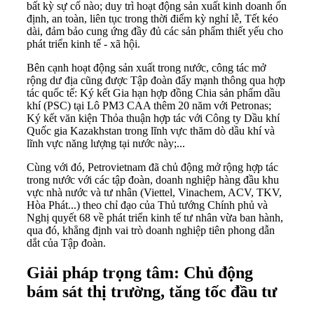
bất kỳ sự cố nào; duy trì hoạt động sản xuất kinh doanh ổn
định, an toàn, liên tục trong thời điểm kỳ nghỉ lễ, Tết kéo
dài, đảm bảo cung ứng đầy đủ các sản phẩm thiết yếu cho
phát triển kinh tế - xã hội.
Bên cạnh hoạt động sản xuất trong nước, công tác mở
rộng dư địa cũng được Tập đoàn đẩy mạnh thông qua hợp
tác quốc tế: Ký kết Gia hạn hợp đồng Chia sản phẩm dầu
khí (PSC) tại Lô PM3 CAA thêm 20 năm với Petronas;
Ký kết văn kiện Thỏa thuận hợp tác với Công ty Dầu khí
Quốc gia Kazakhstan trong lĩnh vực thăm dò dầu khí và
lĩnh vực năng lượng tại nước này;...
Cùng với đó, Petrovietnam đã chủ động mở rộng hợp tác
trong nước với các tập đoàn, doanh nghiệp hàng đầu khu
vực nhà nước và tư nhân (Viettel, Vinachem, ACV, TKV,
Hòa Phát...) theo chỉ đạo của Thủ tướng Chính phủ và
Nghị quyết 68 về phát triển kinh tế tư nhân vừa ban hành,
qua đó, khẳng định vai trò doanh nghiệp tiên phong dẫn
dắt của Tập đoàn.
Giải pháp trọng tâm: Chủ động
bám sát thị trường, tăng tốc đầu tư