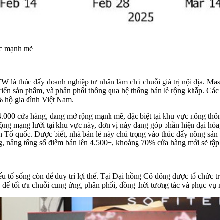
hục mạnh mẽ
à thúc đẩy doanh nghiệp tư nhân làm chủ chuỗi giá trị nội địa. Masan
t triển sản phẩm, và phân phối thông qua hệ thống bán lẻ rộng khắp.
 hộ gia đình Việt Nam.
.000 cửa hàng, đang mở rộng mạnh mẽ, đặc biệt tại khu vực nông thô
ộng mạng lưới tại khu vực này, đơn vị này đang góp phần hiện đại hóa,
 Tổ quốc. Được biết, nhà bán lẻ này chú trọng vào thúc đẩy nông sản Vi
 nâng tổng số điểm bán lên 4.500+, khoảng 70% cửa hàng mới sẽ tập t
yếu tố sống còn để duy trì lợi thế. Tại Đại hồng Cô đông được tổ chức
để tối ưu chuỗi cung ứng, phân phối, đồng thời tương tác và phục vụ 