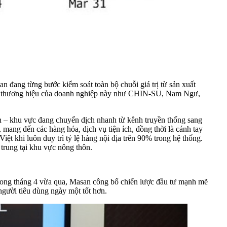
 đang từng bước kiểm soát toàn bộ chuỗi giá trị từ sản xuất
 Các thương hiệu của doanh nghiệp này như CHIN-SU, Nam Ngư,
n – khu vực đang chuyển dịch nhanh từ kênh truyền thống sang
 mang đến các hàng hóa, dịch vụ tiện ích, đồng thời là cánh tay
ệt khi luôn duy trì tỷ lệ hàng nội địa trên 90% trong hệ thống.
rung tại khu vực nông thôn.
 trong tháng 4 vừa qua, Masan công bố chiến lược đầu tư mạnh mẽ
người tiêu dùng ngày một tốt hơn.