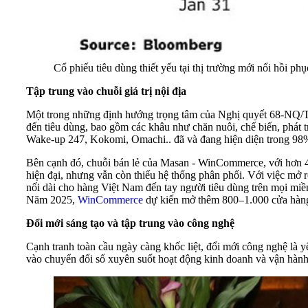
Cổ phiếu tiêu dùng thiết yếu tại thị trường mới nổi hồi p
Tập trung vào chuỗi giá trị nội địa
Một trong những định hướng trọng tâm của Nghị quyết 68-NQ/TW l
đến tiêu dùng, bao gồm các khâu như chăn nuôi, chế biến, phá
Wake-up 247, Kokomi, Omachi.. đã và đang hiện diện trong 98%
Bên cạnh đó, chuỗi bán lẻ của Masan - WinCommerce, với hơn 4
hiện đại, nhưng vẫn còn thiếu hệ thống phân phối. Với việc mở r
nối dài cho hàng Việt Nam đến tay người tiêu dùng trên mọi miền
Năm 2025,
WinCommerce
dự kiến mở thêm 800–1.000 cửa hàng,
Đổi mới sáng tạo và tập trung vào công nghệ
Cạnh tranh toàn cầu ngày càng khốc liệt, đổi mới công nghệ là 
vào chuyển đổi số xuyên suốt hoạt động kinh doanh và vận hành 