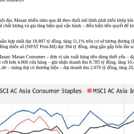
nội địa, Masan nhiều năm qua đã theo đuổi mô hình phát triển khép kín
 chất lượng và gia tăng hiệu quả vận hành – điều kiện tiên quyết để kin
huần hợp nhất đạt 18.897 tỷ đồng, tăng 11,1% trên cơ sở tương đương
đông thiểu số (NPAT Post-MI) đạt 394 tỷ đồng, tăng gần gấp bốn lần so
 Masan: Masan Consumer – đơn vị sản xuất hàng tiêu dùng thiết yếu – đ
ới hơn 4.000 cửa hàng – ghi nhận doanh thu 8.785 tỷ đồng, tăng 10,4%,
fe – mảng thịt có thương hiệu – đạt doanh thu 2.070 tỷ đồng, tăng 20,