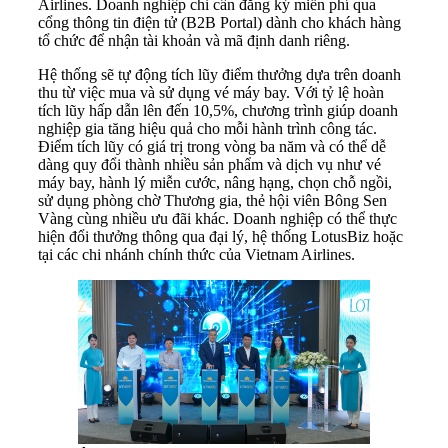
Airlines. Doanh nghiệp chỉ cần đăng ký miễn phí qua
cổng thông tin điện tử (B2B Portal) dành cho khách hàng
tổ chức để nhận tài khoản và mã định danh riêng.
Hệ thống sẽ tự động tích lũy điểm thưởng dựa trên doanh
thu từ việc mua và sử dụng vé máy bay. Với tỷ lệ hoàn
tích lũy hấp dẫn lên đến 10,5%, chương trình giúp doanh
nghiệp gia tăng hiệu quả cho mỗi hành trình công tác.
Điểm tích lũy có giá trị trong vòng ba năm và có thể dễ
dàng quy đổi thành nhiều sản phẩm và dịch vụ như vé
máy bay, hành lý miễn cước, nâng hạng, chọn chỗ ngồi,
sử dụng phòng chờ Thương gia, thẻ hội viên Bông Sen
Vàng cùng nhiều ưu đãi khác. Doanh nghiệp có thể thực
hiện đổi thưởng thông qua đại lý, hệ thống LotusBiz hoặc
tại các chi nhánh chính thức của Vietnam Airlines.