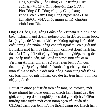
Ông Nguyễn Quốc Hùng - Cục trưởng Cục
quản trị (VPCP); Ông Nguyễn Cao Cường -
Phó Tổng GĐ Tổng công ty Cảng hàng
không Việt Nam; Ông Đặng Ngọc Hoà - Chủ
tịch HĐQT VNA chúc mừng ra mắt chương
trình LotusBiz
Ông Lê Hồng Hà, Tổng Giám đốc Vietnam Airlines, cho
biết: “Khách hàng doanh nghiệp luôn là đối tác chiến lược,
là động lực để Vietnam Airlines không ngừng hoàn thiện
chất lượng sản phẩm, nâng cao trải nghiệm. Việc giới thiệu
LotusBiz một lần nữa khẳng định cam kết đồng hành lâu
dài của Hãng đối với cộng đồng doanh nghiệp, mang đến
giải pháp thuận tiện, hiệu quả cho mọi nhu cầu đi lại.
Vietnam Airlines tin rằng sự phát triển bền vững của
doanh nghiệp cũng chính là thành công chung của nền
kinh tế, và sẽ tiếp tục đổi mới, đồng hành cùng với tất cả
các loại hình doanh nghiệp, các đối tác trên hành trình hội
nhập quốc tế.”
LotusBiz được phát triển trên nền tảng Salesforce, một
trong những hệ thống quản trị khách hàng hàng đầu thế
giới, cho phép doanh nghiệp theo dõi giao dịch và điểm
thưởng trực tuyến một cách minh bạch và thuận tiện.
Chương trình còn tích hợp hệ thống chăm sóc khách hàng