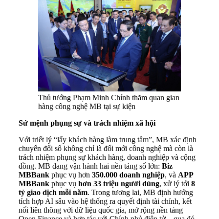
Thủ tướng Phạm Minh Chính thăm quan gian
hàng công nghệ MB tại sự kiện
Sứ mệnh phụng sự và trách nhiệm xã hội
Với triết lý “lấy khách hàng làm trung tâm”, MB xác định
chuyển đổi số không chỉ là đổi mới công nghệ mà còn là
trách nhiệm phụng sự khách hàng, doanh nghiệp và cộng
đồng. MB đang vận hành hai nền tảng số lớn:
Biz
MBBank
phục vụ hơn
350.000 doanh nghiệp
, và
APP
MBBank
phục vụ
hơn 33 triệu người dùng
, xử lý tới
8
tỷ giao dịch mỗi năm
. Trong tương lai, MB định hướng
tích hợp AI sâu vào hệ thống ra quyết định tài chính, kết
nối liên thông với dữ liệu quốc gia, mở rộng nền tảng
Open Finance và hợp tác với Chính phủ điện tử – qua đó