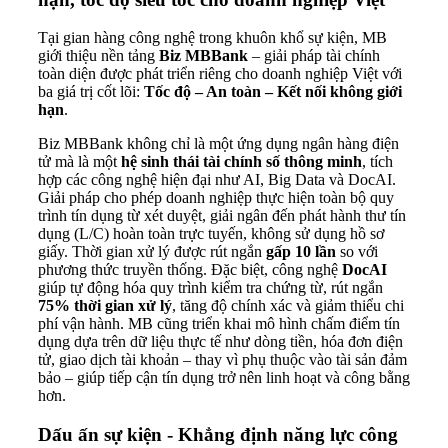
Tại gian hàng công nghệ trong khuôn khổ sự kiện, MB
giới thiệu nền tảng
Biz MBBank
– giải pháp tài chính
toàn diện được phát triển riêng cho doanh nghiệp Việt với
ba giá trị cốt lõi:
Tốc độ – An toàn – Kết nối không giới
hạn
.
Biz MBBank không chỉ là một ứng dụng ngân hàng điện
tử mà là một
hệ sinh thái tài chính số thông minh
, tích
hợp các công nghệ hiện đại như AI, Big Data và DocAI.
Giải pháp cho phép doanh nghiệp thực hiện toàn bộ quy
trình tín dụng từ xét duyệt, giải ngân đến phát hành thư tín
dụng (L/C) hoàn toàn trực tuyến, không sử dụng hồ sơ
giấy. Thời gian xử lý được rút ngắn
gấp 10 lần
so với
phương thức truyền thống. Đặc biệt, công nghệ
DocAI
giúp tự động hóa quy trình kiểm tra chứng từ, rút ngắn
75% thời gian xử lý
, tăng độ chính xác và giảm thiểu chi
phí vận hành. MB cũng triển khai mô hình chấm điểm tín
dụng dựa trên dữ liệu thực tế như dòng tiền, hóa đơn điện
tử, giao dịch tài khoản – thay vì phụ thuộc vào tài sản đảm
bảo – giúp tiếp cận tín dụng trở nên linh hoạt và công bằng
hơn.
Dấu ấn sự kiện - Khẳng định năng lực công