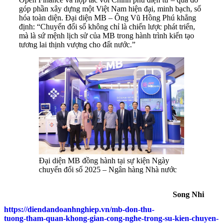
góp phần xây dựng một Việt Nam hiện đại, minh bạch, số
hóa toàn diện. Đại diện MB – Ông Vũ Hồng Phú khẳng
định: “Chuyển đổi số không chỉ là chiến lược phát triển,
mà là sứ mệnh lịch sử của MB trong hành trình kiến tạo
tương lai thịnh vượng cho đất nước.”
Đại diện MB đồng hành tại sự kiện Ngày
chuyển đổi số 2025 – Ngân hàng Nhà nước
Song Nhi
https://diendandoanhnghiep.vn/mb-don-thu-
tuong-tham-quan-khong-gian-cong-nghe-trong-su-kien-chuyen-