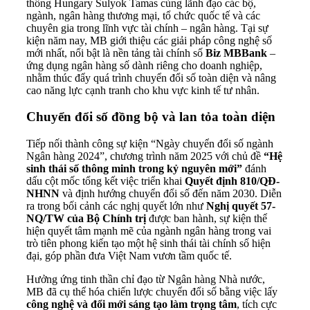
thống Hungary Sulyok Tamas cùng lãnh đạo các bộ,
ngành, ngân hàng thương mại, tổ chức quốc tế và các
chuyên gia trong lĩnh vực tài chính – ngân hàng. Tại sự
kiện năm nay, MB giới thiệu các giải pháp công nghệ số
mới nhất, nổi bật là nền tảng tài chính số
Biz MBBank
–
ứng dụng ngân hàng số dành riêng cho doanh nghiệp,
nhằm thúc đẩy quá trình chuyển đổi số toàn diện và nâng
cao năng lực cạnh tranh cho khu vực kinh tế tư nhân.
Chuyển đổi số đồng bộ và lan tỏa toàn diện
Tiếp nối thành công sự kiện “Ngày chuyển đổi số ngành
Ngân hàng 2024”, chương trình năm 2025 với chủ đề
“Hệ
sinh thái số thông minh trong kỷ nguyên mới”
đánh
dấu cột mốc tổng kết việc triển khai
Quyết định 810/QĐ-
NHNN
và định hướng chuyển đổi số đến năm 2030. Diễn
ra trong bối cảnh các nghị quyết lớn như
Nghị quyết 57-
NQ/TW của Bộ Chính trị
được ban hành, sự kiện thể
hiện quyết tâm mạnh mẽ của ngành ngân hàng trong vai
trò tiên phong kiến tạo một hệ sinh thái tài chính số hiện
đại, góp phần đưa Việt Nam vươn tầm quốc tế.
Hưởng ứng tinh thần chỉ đạo từ Ngân hàng Nhà nước,
MB đã cụ thể hóa chiến lược chuyển đổi số bằng việc lấy
công nghệ và đổi mới sáng tạo làm trọng tâm
, tích cực