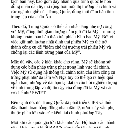
kịch bản này, bao gồm đẩy nhanh quá trình quốc tế hóa
đồng nhân dân tệ, mở rộng hơn nữa thị trường tài chính và
các ngành nghề của Trung Quốc, đồng thời đảm bảo tính
trung lập của châu Âu.
Theo đó, Trung Quốc có thể cân nhắc tăng nhẹ nợ công
với Mỹ, đồng thời giảm lượng nắm giữ đô la Mỹ – nhưng
không hoàn toàn bán tháo trái phiếu Kho bạc Mỹ. Bởi vì
việc giữ một lượng nhất định trái phiếu Mỹ có thể trở
thành công cụ để “kiềm chế thị trường trái phiếu Mỹ và
chống lại các lệnh trừng phạt của Mỹ”.
Mặc dù vậy, các ý kiến khác cho rằng, Mỹ sẽ không sử
dụng các biện pháp trừng phạt trong lĩnh vực tài chính.
Việc Mỹ sử dụng hệ thống tài chính toàn cầu làm công cụ
trừng phạt như đã làm với Nga tuy có thể tạo ra hiệu quả
ngắn hạn, nhưng về dài hạn lại đặt ra câu hỏi nghiêm trọng
về tính trung lập và độ tin cậy của đồng đô la Mỹ và các
cơ chế như SWIFT.
Bên cạnh đó, dù Trung Quốc đã phát triển CIPS và thúc
đẩy thanh toán bằng đồng nhân dân tệ, nước này vẫn phụ
thuộc phần lớn vào các kênh tài chính phương Tây.
Một khi các quốc gia lớn khác như Ấn Độ hoặc các thành
viên khác trong khối BRICS cảm thấy tài sản và thanh