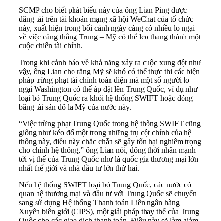
SCMP cho biết phát biểu này của ông Lian Ping được
đăng tải trên tài khoản mạng xã hội WeChat của tổ chức
này, xuất hiện trong bối cảnh ngày càng có nhiều lo ngại
về việc căng thẳng Trung – Mỹ có thể leo thang thành một
cuộc chiến tài chính.
Trong khi cảnh báo về khả năng xảy ra cuộc xung đột như
vậy, ông Lian cho rằng Mỹ sẽ khó có thể thực thi các biện
pháp trừng phạt tài chính toàn diện mà một số người lo
ngại Washington có thể áp đặt lên Trung Quốc, ví dụ như
loại bỏ Trung Quốc ra khỏi hệ thống SWIFT hoặc đóng
băng tài sản đô la Mỹ của nước này.
“Việc trừng phạt Trung Quốc trong hệ thống SWIFT cũng
giống như kéo đổ một trong những trụ cột chính của hệ
thống này, điều này chắc chắn sẽ gây tổn hại nghiêm trọng
cho chính hệ thống,” ông Lian nói, đồng thời nhấn mạnh
tới vị thế của Trung Quốc như là quốc gia thương mại lớn
nhất thế giới và nhà đầu tư lớn thứ hai.
Nếu hệ thống SWIFT loại bỏ Trung Quốc, các nước có
quan hệ thương mại và đầu tư với Trung Quốc sẽ chuyển
sang sử dụng Hệ thống Thanh toán Liên ngân hàng
Xuyên biên giới (CIPS), một giải pháp thay thế của Trung
Quốc cho các giao dịch thanh toán. Điều này sẽ làm giảm