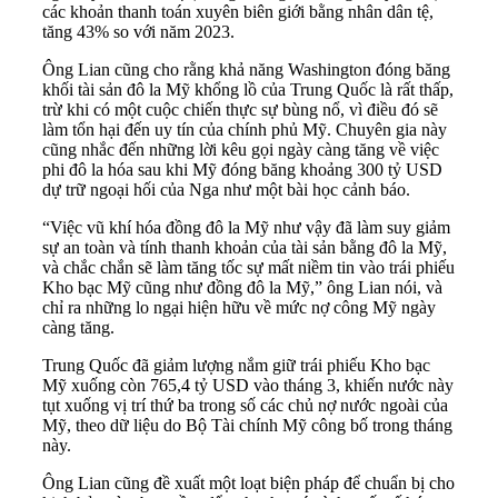
các khoản thanh toán xuyên biên giới bằng nhân dân tệ,
tăng 43% so với năm 2023.
Ông Lian cũng cho rằng khả năng Washington đóng băng
khối tài sản đô la Mỹ khổng lồ của Trung Quốc là rất thấp,
trừ khi có một cuộc chiến thực sự bùng nổ, vì điều đó sẽ
làm tổn hại đến uy tín của chính phủ Mỹ. Chuyên gia này
cũng nhắc đến những lời kêu gọi ngày càng tăng về việc
phi đô la hóa sau khi Mỹ đóng băng khoảng 300 tỷ USD
dự trữ ngoại hối của Nga như một bài học cảnh báo.
“Việc vũ khí hóa đồng đô la Mỹ như vậy đã làm suy giảm
sự an toàn và tính thanh khoản của tài sản bằng đô la Mỹ,
và chắc chắn sẽ làm tăng tốc sự mất niềm tin vào trái phiếu
Kho bạc Mỹ cũng như đồng đô la Mỹ,” ông Lian nói, và
chỉ ra những lo ngại hiện hữu về mức nợ công Mỹ ngày
càng tăng.
Trung Quốc đã giảm lượng nắm giữ trái phiếu Kho bạc
Mỹ xuống còn 765,4 tỷ USD vào tháng 3, khiến nước này
tụt xuống vị trí thứ ba trong số các chủ nợ nước ngoài của
Mỹ, theo dữ liệu do Bộ Tài chính Mỹ công bố trong tháng
này.
Ông Lian cũng đề xuất một loạt biện pháp để chuẩn bị cho