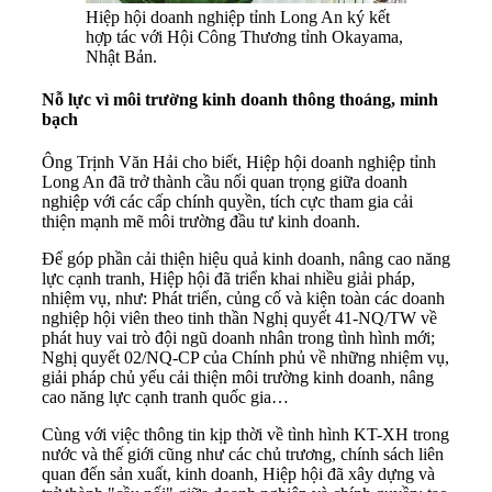
Hiệp hội doanh nghiệp tỉnh Long An ký kết
hợp tác với Hội Công Thương tỉnh Okayama,
Nhật Bản.
Nỗ lực vì môi trường kinh doanh thông thoáng, minh
bạch
Ông Trịnh Văn Hải cho biết, Hiệp hội doanh nghiệp tỉnh
Long An đã trở thành cầu nối quan trọng giữa doanh
nghiệp với các cấp chính quyền, tích cực tham gia cải
thiện mạnh mẽ môi trường đầu tư kinh doanh.
Để góp phần cải thiện hiệu quả kinh doanh, nâng cao năng
lực cạnh tranh, Hiệp hội đã triển khai nhiều giải pháp,
nhiệm vụ, như: Phát triển, củng cố và kiện toàn các doanh
nghiệp hội viên theo tinh thần Nghị quyết 41-NQ/TW về
phát huy vai trò đội ngũ doanh nhân trong tình hình mới;
Nghị quyết 02/NQ-CP của Chính phủ về những nhiệm vụ,
giải pháp chủ yếu cải thiện môi trường kinh doanh, nâng
cao năng lực cạnh tranh quốc gia…
Cùng với việc thông tin kịp thời về tình hình KT-XH trong
nước và thế giới cũng như các chủ trương, chính sách liên
quan đến sản xuất, kinh doanh, Hiệp hội đã xây dựng và