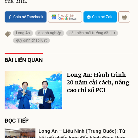
của tỉnh.
Theo dõi trên
Chia sẻ Facebook
Chia sẻ Zalo
Long An
doanh nghiệp
cải thiện môi trường đầu tư
quy định pháp luật
BÀI LIÊN QUAN
Long An: Hành trình
20 năm cải cách, nâng
cao chỉ số PCI
ĐỌC TIẾP
Long An – Liêu Ninh (Trung Quốc): Từ
kết nối chiến lược đến hành động thực