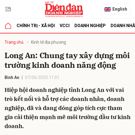
English
CHÍNH TRỊ - XÃ HỘI
VCCI
DOANH NGHIỆP
DOANH NH
bình luận
Trang chủ
Kinh tế địa phương
Long An: Chung tay xây dựng môi
trường kinh doanh năng động
Bình An
07/06/2025 11:01
Hiệp hội doanh nghiệp tỉnh Long An với vai
trò kết nối và hỗ trợ các doanh nhân, doanh
Hủy
G
nghiệp, đã và đang đóng góp tích cực tham
gia cải thiện mạnh mẽ môi trường đầu tư kinh
doanh.