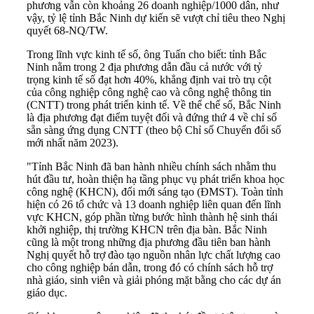
phương vẫn còn khoảng 26 doanh nghiệp/1000 dân, như
vậy, tỷ lệ tỉnh Bắc Ninh dự kiến sẽ vượt chỉ tiêu theo Nghị
quyết 68-NQ/TW.
Trong lĩnh vực kinh tế số, ông Tuấn cho biết: tỉnh Bắc
Ninh nằm trong 2 địa phương dẫn đầu cả nước với tỷ
trọng kinh tế số đạt hơn 40%, khẳng định vai trò trụ cột
của công nghiệp công nghệ cao và công nghệ thông tin
(CNTT) trong phát triển kinh tế. Về thể chế số, Bắc Ninh
là địa phương đạt điểm tuyệt đối và đứng thứ 4 về chỉ số
sẵn sàng ứng dụng CNTT (theo bộ Chỉ số Chuyển đổi số
mới nhất năm 2023).
"Tỉnh Bắc Ninh đã ban hành nhiều chính sách nhằm thu
hút đầu tư, hoàn thiện hạ tầng phục vụ phát triển khoa học
công nghệ (KHCN), đổi mới sáng tạo (ĐMST). Toàn tỉnh
hiện có 26 tổ chức và 13 doanh nghiệp liên quan đến lĩnh
vực KHCN, góp phần từng bước hình thành hệ sinh thái
khởi nghiệp, thị trường KHCN trên địa bàn. Bắc Ninh
cũng là một trong những địa phương đầu tiên ban hành
Nghị quyết hỗ trợ đào tạo nguồn nhân lực chất lượng cao
cho công nghiệp bán dẫn, trong đó có chính sách hỗ trợ
nhà giáo, sinh viên và giải phóng mặt bằng cho các dự án
giáo dục.