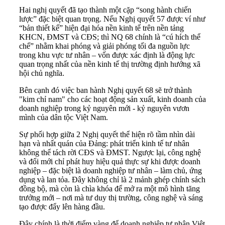
Hai nghị quyết đã tạo thành một cặp “song hành chiến
lược” đặc biệt quan trọng. Nếu Nghị quyết 57 được ví như
“bản thiết kế” hiện đại hóa nền kinh tế trên nền tảng
KHCN, ĐMST và CĐS; thì NQ 68 chính là “cú hích thể
chế” nhằm khai phóng và giải phóng tối đa nguồn lực
trong khu vực tư nhân – vốn được xác định là động lực
quan trọng nhất của nền kinh tế thị trường định hướng xã
hội chủ nghĩa.
Bên cạnh đó việc ban hành Nghị quyết 68 sẽ trở thành
"kim chỉ nam" cho các hoạt động sản xuất, kinh doanh của
doanh nghiệp trong kỷ nguyên mới - kỷ nguyên vươn
mình của dân tộc Việt Nam.
Sự phối hợp giữa 2 Nghị quyết thể hiện rõ tầm nhìn dài
hạn và nhất quán của Đảng: phát triển kinh tế tư nhân
không thể tách rời CĐS và ĐMST. Ngược lại, công nghệ
và đổi mới chỉ phát huy hiệu quả thực sự khi được doanh
nghiệp – đặc biệt là doanh nghiệp tư nhân – làm chủ, ứng
dụng và lan tỏa. Đây không chỉ là 2 mảnh ghép chính sách
đồng bộ, mà còn là chìa khóa để mở ra một mô hình tăng
trưởng mới – nơi mà tư duy thị trường, công nghệ và sáng
tạo được đẩy lên hàng đầu.
Đây chính là thời điểm vàng để doanh nghiệp tư nhân Việt