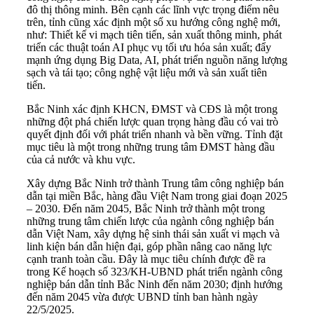
đô thị thông minh. Bên cạnh các lĩnh vực trọng điểm nêu
trên, tỉnh cũng xác định một số xu hướng công nghệ mới,
như: Thiết kế vi mạch tiên tiến, sản xuất thông minh, phát
triển các thuật toán AI phục vụ tối ưu hóa sản xuất; đẩy
mạnh ứng dụng Big Data, AI, phát triển nguồn năng lượng
sạch và tái tạo; công nghệ vật liệu mới và sản xuất tiên
tiến.
Bắc Ninh xác định KHCN, ĐMST và CĐS là một trong
những đột phá chiến lược quan trọng hàng đầu có vai trò
quyết định đối với phát triển nhanh và bền vững. Tỉnh đặt
mục tiêu là một trong những trung tâm ĐMST hàng đầu
của cả nước và khu vực.
Xây dựng Bắc Ninh trở thành Trung tâm công nghiệp bán
dẫn tại miền Bắc, hàng đầu Việt Nam trong giai đoạn 2025
– 2030. Đến năm 2045, Bắc Ninh trở thành một trong
những trung tâm chiến lược của ngành công nghiệp bán
dẫn Việt Nam, xây dựng hệ sinh thái sản xuất vi mạch và
linh kiện bán dẫn hiện đại, góp phần nâng cao năng lực
cạnh tranh toàn cầu. Đây là mục tiêu chính được đề ra
trong Kế hoạch số 323/KH-UBND phát triển ngành công
nghiệp bán dẫn tỉnh Bắc Ninh đến năm 2030; định hướng
đến năm 2045 vừa được UBND tỉnh ban hành ngày
22/5/2025.