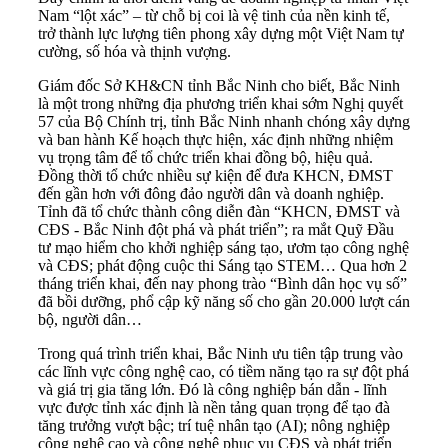
Nam “lột xác” – từ chỗ bị coi là vệ tinh của nền kinh tế,
trở thành lực lượng tiên phong xây dựng một Việt Nam tự
cường, số hóa và thịnh vượng.
Giám đốc Sở KH&CN tỉnh Bắc Ninh cho biết, Bắc Ninh
là một trong những địa phương triển khai sớm Nghị quyết
57 của Bộ Chính trị, tỉnh Bắc Ninh nhanh chóng xây dựng
và ban hành Kế hoạch thực hiện, xác định những nhiệm
vụ trọng tâm để tổ chức triển khai đồng bộ, hiệu quả.
Đồng thời tổ chức nhiều sự kiện để đưa KHCN, ĐMST
đến gần hơn với đông đảo người dân và doanh nghiệp.
Tỉnh đã tổ chức thành công diễn đàn “KHCN, ĐMST và
CĐS - Bắc Ninh đột phá và phát triển”; ra mắt Quỹ Đầu
tư mạo hiểm cho khởi nghiệp sáng tạo, ươm tạo công nghệ
và CĐS; phát động cuộc thi Sáng tạo STEM… Qua hơn 2
tháng triển khai, đến nay phong trào “Bình dân học vụ số”
đã bồi dưỡng, phổ cập kỹ năng số cho gần 20.000 lượt cán
bộ, người dân…
Trong quá trình triển khai, Bắc Ninh ưu tiên tập trung vào
các lĩnh vực công nghệ cao, có tiềm năng tạo ra sự đột phá
và giá trị gia tăng lớn. Đó là công nghiệp bán dẫn - lĩnh
vực được tỉnh xác định là nền tảng quan trọng để tạo đà
tăng trưởng vượt bậc; trí tuệ nhân tạo (AI); nông nghiệp
công nghệ cao và công nghệ phục vụ CĐS và phát triển