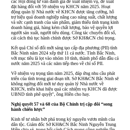
các Hội đồng tư vấn đánh giá đề xuất nhiệm vụ, đề xuất
đặt hàng đối với 59 nhiệm vụ KHCN năm 2025. Hoạt
động quản lý Nhà nước về KHCN được tăng cường, hỗ
trợ hiệu quả doanh nghiệp nâng cao năng suất, chất lượng
và sức cạnh tranh của sản phẩm, giảm thiểu tình trạng kinh
doanh hàng giả, hàng kém chất lượng, bảo vệ quyền lợi
người sản xuất, người tiêu dùng. Công tác chuyển đổi số,
cải cách thủ tục hành chính được Sở KH&CN chú trọng.
Kết quả Chỉ số đổi mới sáng tạo cấp địa phương (PII) tỉnh
Bắc Ninh năm 2024 xếp thứ 11 cả nước. Tỉnh Bắc Ninh,
với mục tiêu là lọt vào nhóm 10 tỉnh, thành phố dẫn đầu cả
nước năm 2025 và các năm tiếp theo về chỉ số PII.
Về nhiệm vụ trọng tâm năm 2025, đáp ứng nhu cầu phát
triển của tỉnh trong giai đoạn tới. Sở KH&CN Bắc Ninh sẽ
không ngừng đổi mới tư duy quản lý Nhà nước về
KHCN, triển khai hiệu quả các nhiệm vụ KHCN đã được
UBND tỉnh phê quyệt", ông Hiền cho hay.
Nghị quyết 57 và 68 của Bộ Chính trị cặp đôi “song
hành chiến lược”
Kinh tế tư nhân bứt phá trong kỷ nguyên vươn mình của
dân tộc. Giám đốc Sở KH&CN Bắc Ninh Nguyễn Trung
Hiền chia sẻ, trong bối cảnh Cách mạng công nghiệp lần