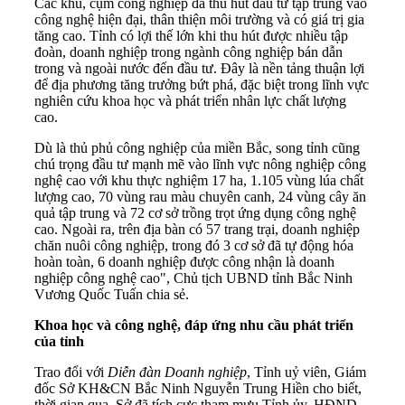
Các khu, cụm công nghiệp đã thu hút đầu tư tập trung vào
công nghệ hiện đại, thân thiện môi trường và có giá trị gia
tăng cao. Tỉnh có lợi thế lớn khi thu hút được nhiều tập
đoàn, doanh nghiệp trong ngành công nghiệp bán dẫn
trong và ngoài nước đến đầu tư. Đây là nền tảng thuận lợi
để địa phương tăng trưởng bứt phá, đặc biệt trong lĩnh vực
nghiên cứu khoa học và phát triển nhân lực chất lượng
cao.
Dù là thủ phủ công nghiệp của miền Bắc, song tỉnh cũng
chú trọng đầu tư mạnh mẽ vào lĩnh vực nông nghiệp công
nghệ cao với khu thực nghiệm 17 ha, 1.105 vùng lúa chất
lượng cao, 70 vùng rau màu chuyên canh, 24 vùng cây ăn
quả tập trung và 72 cơ sở trồng trọt ứng dụng công nghệ
cao. Ngoài ra, trên địa bàn có 57 trang trại, doanh nghiệp
chăn nuôi công nghiệp, trong đó 3 cơ sở đã tự động hóa
hoàn toàn, 6 doanh nghiệp được công nhận là doanh
nghiệp công nghệ cao", Chủ tịch UBND tỉnh Bắc Ninh
Vương Quốc Tuấn chia sẻ.
Khoa học và công nghệ, đáp ứng nhu cầu phát triển
của tỉnh
Trao đổi với
Diễn đàn Doanh nghiệp
, Tỉnh uỷ viên, Giám
đốc Sở KH&CN Bắc Ninh Nguyễn Trung Hiền cho biết,
thời gian qua, Sở đã tích cực tham mưu Tỉnh ủy, HĐND,