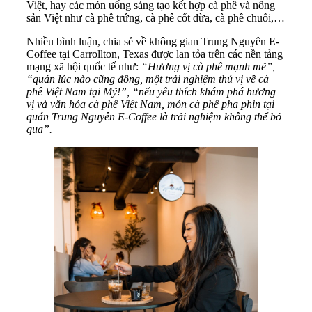
Việt, hay các món uống sáng tạo kết hợp cà phê và nông
sản Việt như cà phê trứng, cà phê cốt dừa, cà phê chuối,…
Nhiều bình luận, chia sẻ về không gian Trung Nguyên E-
Coffee tại Carrollton, Texas được lan tỏa trên các nền tảng
mạng xã hội quốc tế như:
“Hương vị cà phê mạnh mẽ”,
“quán lúc nào cũng đông, một trải nghiệm thú vị về cà
phê Việt Nam tại Mỹ!”, “nếu yêu thích khám phá hương
vị và văn hóa cà phê Việt Nam, món cà phê pha phin tại
quán Trung Nguyên E-Coffee là trải nghiệm không thể bỏ
qua”.