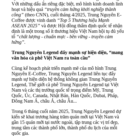
Với những dấu ấn riêng đặc biệt, mô hình kinh doanh linh
hoạt và hiệu quả
“truyền cảm hứng khởi nghiệp thành
công”
(theo CNN), cuối tháng 4/2025, Trung Nguyên E-
Coffee được vinh danh
“Top 5 Thương hiệu Mạnh
ASEAN 2025”
và được Hội đồng thẩm định quốc tế nhận
định là một trong số ít thương hiệu Việt Nam hội tụ đủ yếu
tố
“chất lượng - chuẩn mực - bền vững - truyền cảm
hứng”.
Trung Nguyên Legend đẩy mạnh sự hiện diện, “mang
văn hóa cà phê Việt Nam ra toàn cầu”
Cùng kế hoạch phát triển mạnh mẽ của mô hình Trung
Nguyên E-Coffee, Trung Nguyên Legend liên tục đẩy
mạnh sự hiện diện hệ thống không gian Trung Nguyên
Legend, Thế giới cà phê Trung Nguyên Legend tại Việt
Nam và các thị trường quốc tế trọng điểm Mỹ, Trung
Quốc, Úc, Canada, Nhật Bản, Hàn Quốc, Dubai, Pháp,
Đông Nam Á, châu Á, châu Âu...
Trong 6 tháng cuối năm 2025, Trung Nguyên Legend dự
kiến sẽ khai trương hàng trăm quán mới tại Việt Nam và
gần 15 quán mới tại nước ngoài, tập trung các vị trí đẹp,
trung tâm các thành phố lớn, thành phố du lịch của mỗi
quốc gia.