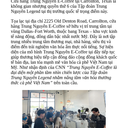
Cửa hàng Trung Nguyên E-Coffee tại Carrollton, Texas là
không gian nhượng quyền thứ 6 của Tập đoàn Trung
Nguyên Legend tại thị trường quốc tế trọng điểm này.
Tọa lạc tại địa chỉ 2225 Old Denton Road, Carrollton, cửa
hàng Trung Nguyên E-Coffee sở hữu vị trí trung tâm tại
vùng Dallas–Fort Worth, thuộc bang Texas – khu vực kinh
tế năng động, đông dân bậc nhất nước Mỹ. Đây là nơi tập
trung nhiều trung tâm thương mại, nhà hàng, siêu thị và
điểm đến trải nghiệm văn hóa ẩm thực nổi tiếng. Sự hiện
diện của mô hình Trung Nguyên E-Coffee tại đây tiếp tục
giúp thương hiệu tiếp cận đông đảo cộng đồng khách quốc
tế bản địa, lan tỏa mạnh mẽ văn hóa cà phê Việt Nam tại
Mỹ. Như nhận định của CNN
“Trung Nguyên E-Coffee là
đại diện một phần tầm nhìn chiến lược của Tập đoàn
Trung Nguyên Legend nhằm nâng tầm văn hóa thưởng
thức cà phê Việt Nam”
trên toàn cầu.