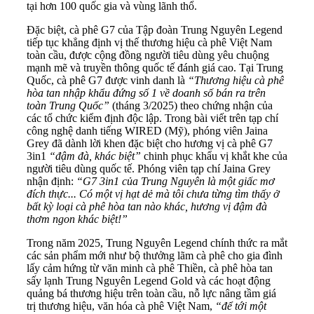
tại hơn 100 quốc gia và vùng lãnh thổ.
Đặc biệt, cà phê G7 của Tập đoàn Trung Nguyên Legend
tiếp tục khẳng định vị thế thương hiệu cà phê Việt Nam
toàn cầu, được cộng đồng người tiêu dùng yêu chuộng
mạnh mẽ và truyền thông quốc tế đánh giá cao. Tại Trung
Quốc, cà phê G7 được vinh danh là
“Thương hiệu cà phê
hòa tan nhập khẩu đứng số 1 về doanh số bán ra trên
toàn Trung Quốc”
(tháng 3/2025) theo chứng nhận của
các tổ chức kiểm định độc lập. Trong bài viết trên tạp chí
công nghệ danh tiếng WIRED (Mỹ), phóng viên Jaina
Grey đã dành lời khen đặc biệt cho hương vị cà phê G7
3in1
“đậm đà, khác biệt”
chinh phục khẩu vị khắt khe của
người tiêu dùng quốc tế. Phóng viên tạp chí Jaina Grey
nhận định:
“G7 3in1 của Trung Nguyên là một giấc mơ
đích thực... Có một vị hạt dẻ mà tôi chưa từng tìm thấy ở
bất kỳ loại cà phê hòa tan nào khác, hương vị đậm đà
thơm ngon khác biệt!”
Trong năm 2025, Trung Nguyên Legend chính thức ra mắt
các sản phẩm mới như bộ thưởng lãm cà phê cho gia đình
lấy cảm hứng từ văn minh cà phê Thiền, cà phê hòa tan
sấy lạnh Trung Nguyên Legend Gold và các hoạt động
quảng bá thương hiệu trên toàn cầu, nỗ lực nâng tầm giá
trị thương hiệu, văn hóa cà phê Việt Nam,
“để tới một