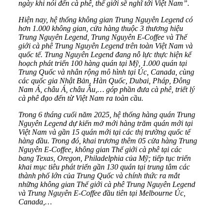
ngày khi nói đến cà phê, thế giới sẽ nghĩ tới Việt Nam”.
Hiện nay, hệ thống không gian Trung Nguyên Legend có
hơn 1.000 không gian, cửa hàng thuộc 3 thương hiệu
Trung Nguyên Legend, Trung Nguyên E-Coffee và Thế
giới cà phê Trung Nguyên Legend trên toàn Việt Nam và
quốc tế. Trung Nguyên Legend đang nỗ lực thực hiện kế
hoạch phát triển 100 hàng quán tại Mỹ, 1.000 quán tại
Trung Quốc và nhân rộng mô hình tại Úc, Canada, cùng
các quốc gia Nhật Bản, Hàn Quốc, Dubai, Pháp, Đông
Nam Á, châu Á, châu Âu,… góp phần đưa cà phê, triết lý
cà phê đạo đến từ Việt Nam ra toàn cầu.
Trong 6 tháng cuối năm 2025, hệ thống hàng quán Trung
Nguyên Legend dự kiến mở mới hàng trăm quán mới tại
Việt Nam và gần 15 quán mới tại các thị trường quốc tế
hàng đầu. Trong đó, khai trương thêm 05 cửa hàng Trung
Nguyên E-Coffee, không gian Thế giới cà phê tại các
bang Texas, Oregon, Philadelphia của Mỹ; tiếp tục triển
khai mục tiêu phát triển gần 130 quán tại trung tâm các
thành phố lớn của Trung Quốc và chính thức ra mắt
những không gian Thế giới cà phê Trung Nguyên Legend
và Trung Nguyên E-Coffee đầu tiên tại Melbourne Úc,
Canada,…