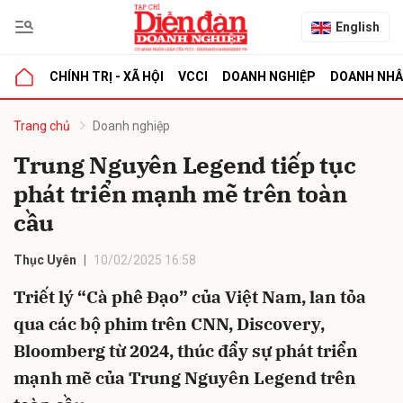
English
CHÍNH TRỊ - XÃ HỘI
VCCI
DOANH NGHIỆP
DOANH NH
bình luận
Trang chủ
Doanh nghiệp
Trung Nguyên Legend tiếp tục
phát triển mạnh mẽ trên toàn
cầu
Thục Uyên
10/02/2025 16:58
Triết lý “Cà phê Đạo” của Việt Nam, lan tỏa
Hủy
G
qua các bộ phim trên CNN, Discovery,
Bloomberg từ 2024, thúc đẩy sự phát triển
mạnh mẽ của Trung Nguyên Legend trên