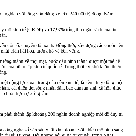
h nghiệp với tổng vốn đăng ký trên 240.000 tỷ đồng. Năm
quy mô kinh tế (GRDP) và 17,97% tổng thu ngân sách của tỉnh.
hăn.
yển đổi số, chuyển đổi xanh. Đồng thời, xây dựng các chuỗi liên
phát triển hài hoà, tương hỗ và bền vững.
rưởng thành về mọi mặt, bước đầu hình thành được một thế hệ
ức của hội nhập kinh tế quốc tế. Trong thời kỳ khó khăn, thiên
ồng.
là một động lực quan trọng của nền kinh tế, là kênh huy động hiệu
 làm, cải thiện đời sống nhân dân, bảo đảm an sinh xã hội, thúc
iển chưa thực sự xứng tầm.
ăm phải thành lập khoảng 200 nghìn doanh nghiệp mới để duy trì
g công nghệ số vào sản xuất kinh doanh với nhiều mô hình sáng
 nhân ở Hải Dương. Bởi những nội dung được nêu trong Nghị