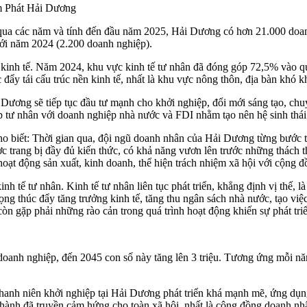
m Phát Hải Dương
qua các năm và tính đến đầu năm 2025, Hải Dương có hơn 21.000 doan
với năm 2024 (2.200 doanh nghiệp).
n kinh tế. Năm 2024, khu vực kinh tế tư nhân đã đóng góp 72,5% vào 
 đẩy tái cấu trúc nền kinh tế, nhất là khu vực nông thôn, địa bàn khó k
 Dương sẽ tiếp tục đầu tư mạnh cho khởi nghiệp, đổi mới sáng tạo, chu
p tư nhân với doanh nghiệp nhà nước và FDI nhằm tạo nên hệ sinh thái 
 biết: Thời gian qua, đội ngũ doanh nhân của Hải Dương từng bước t
c trang bị đầy đủ kiến thức, có khả năng vươn lên trước những thách th
hoạt động sản xuất, kinh doanh, thể hiện trách nhiệm xã hội với cộng đ
nh tế tư nhân. Kinh tế tư nhân liên tục phát triển, khẳng định vị thế, 
ọng thúc đẩy tăng trưởng kinh tế, tăng thu ngân sách nhà nước, tạo việc
òn gặp phải những rào cản trong quá trình hoạt động khiến sự phát tr
doanh nghiệp, đến 2045 con số này tăng lên 3 triệu. Tương ứng mỗi n
hanh niên khởi nghiệp tại Hải Dương phát triển khá mạnh mẽ, ứng dụn
an hành đã truyền cảm hứng cho toàn xã hội, nhất là cộng đồng doanh