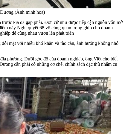
i Dương (Ảnh minh họa)
 trước kia đã gặp phải. Đơn cử như được tiếp cận nguồn vốn mở
i điểm này Nghị quyết 68 vô cùng quan trọng giúp cho doanh
ghiệp để cùng nhau vươn lên phát triển
ng đối mặt với nhiều khó khăn và rào cản, ảnh hưởng không nhỏ
i địa phương. Dưới góc độ của doanh nghiệp, ông Việt cho biết
ải Dương cần phải có những cơ chế, chính sách đặc thù nhằm cụ