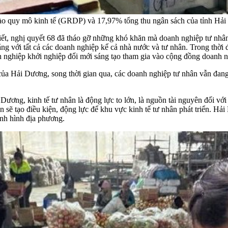
ào quy mô kinh tế (GRDP) và 17,97% tổng thu ngân sách của tỉnh Hả
, nghị quyết 68 đã tháo gỡ những khó khăn mà doanh nghiệp tư nhân
đẳng với tất cả các doanh nghiệp kể cả nhà nước và tư nhân. Trong thờ
h nghiệp khởi nghiệp đổi mới sáng tạo tham gia vào cộng đồng doanh n
tế của Hải Dương, song thời gian qua, các doanh nghiệp tư nhân vẫn đa
Dương, kinh tế tư nhân là động lực to lớn, là nguồn tài nguyên đối vớ
n sẽ tạo điều kiện, động lực để khu vực kinh tế tư nhân phát triển. H
ình hình địa phương.