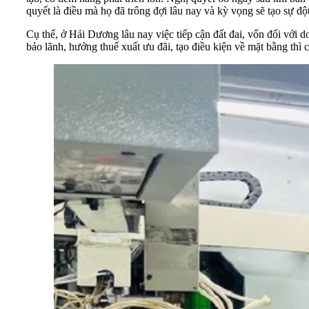
quyết là điều mà họ đã trông đợi lâu nay và kỳ vọng sẽ tạo sự độ
Cụ thể, ở Hải Dương lâu nay việc tiếp cận đất đai, vốn đối với 
bảo lãnh, hưởng thuế xuất ưu đãi, tạo điều kiện về mặt bằng thì