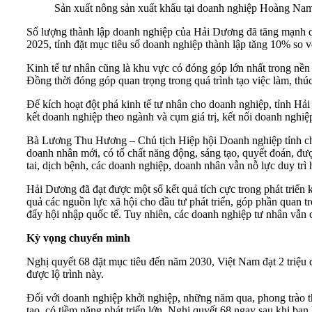
Sản xuất nông sản xuất khẩu tại doanh nghiệp Hoàng Na
Số lượng thành lập doanh nghiệp của Hải Dương đã tăng mạnh 
2025, tỉnh đặt mục tiêu số doanh nghiệp thành lập tăng 10% so 
Kinh tế tư nhân cũng là khu vực có đóng góp lớn nhất trong nề
Đồng thời đóng góp quan trọng trong quá trình tạo việc làm, thúc
Để kích hoạt đột phá kinh tế tư nhân cho doanh nghiệp, tỉnh Hải
kết doanh nghiệp theo ngành và cụm giá trị, kết nối doanh nghiệ
Bà Lương Thu Hương – Chủ tịch Hiệp hội Doanh nghiệp tỉnh cho
doanh nhân mới, có tố chất năng động, sáng tạo, quyết đoán, đượ
tai, dịch bệnh, các doanh nghiệp, doanh nhân vẫn nỗ lực duy trì 
Hải Dương đã đạt được một số kết quả tích cực trong phát triển ki
quả các nguồn lực xã hội cho đầu tư phát triển, góp phần quan tr
đẩy hội nhập quốc tế. Tuy nhiên, các doanh nghiệp tư nhân vẫn c
Kỳ vọng chuyển mình
Nghị quyết 68 đặt mục tiêu đến năm 2030, Việt Nam đạt 2 triệu 
được lộ trình này.
Đối với doanh nghiệp khởi nghiệp, những năm qua, phong trào t
tạo, có tiềm năng phát triển lớn. Nghị quyết 68 ngay sau khi b