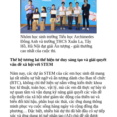
Nhóm học sinh trường Tiểu học Archimedes
Đông Anh và trường THCS Xuân La, Tây
Hồ, Hà Nội đạt giải Ấn tượng - giải thưởng
cao nhất của cuộc thi.
Thế hệ tương lai thể hiện tư duy sáng tạo và giải quyết
vấn đề xã hội với STEM
Năm nay, các dự án STEM của các em học sinh đã mang
lại rất nhiều sự bất ngờ và ấn tượng dành cho Ban tổ chức
(BTC), không chỉ thể hiện sự nắm vững kiến thức khoa
học kĩ thuật, toán học, vật lý, mà các em đã thực sự bày tỏ
sự quan tâm và vận dụng kỹ năng giải quyết các vấn đề
cấp thiết của xã hội như giảm tác động của thiên tai và
biến đổi khí hậu, phân loại rác thải, các ứng dung thông
minh phục vụ cuộc sống hàng ngày và cộng đồng địa
phương… Đặc biệt, nhiều bài dự thi đã bắt đầu có sự tiếp
xúc và ứng dụng trí tuệ nhân tạo (AI) chủ đề rất được