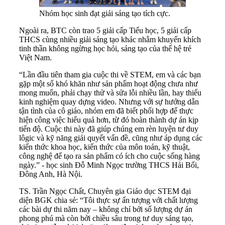
Nhóm học sinh đạt giải sáng tạo tích cực.
Ngoài ra, BTC còn trao 5 giải cấp Tiểu học, 5 giải cấp
THCS cùng nhiều giải sáng tạo khác nhằm khuyến khích
tinh thần không ngừng học hỏi, sáng tạo của thế hệ trẻ
Việt Nam.
“Lần đầu tiên tham gia cuộc thi về STEM, em và các bạn
gặp một số khó khăn như sản phẩm hoạt động chưa như
mong muốn, phải chạy thử và sửa lỗi nhiều lần, hay thiếu
kinh nghiệm quay dựng video. Nhưng với sự hướng dẫn
tận tình của cô giáo, nhóm em đã biết phối hợp để thực
hiện công việc hiểu quả hơn, từ đó hoàn thành dự án kịp
tiến độ. Cuộc thi này đã giúp chúng em rèn luyện tư duy
lôgic và kỹ năng giải quyết vấn đề, cũng như áp dụng các
kiến thức khoa học, kiến thức của môn toán, kỹ thuật,
công nghệ để tạo ra sản phẩm có ích cho cuộc sống hàng
ngày.” - học sinh Đỗ Minh Ngọc trường THCS Hải Bối,
Đông Anh, Hà Nội.
TS. Trần Ngọc Chất, Chuyên gia Giáo dục STEM đại
diện BGK chia sẻ: “Tôi thực sự ấn tượng với chất lượng
các bài dự thi năm nay – không chỉ bởi số lượng dự án
phong phú mà còn bởi chiều sâu trong tư duy sáng tạo,