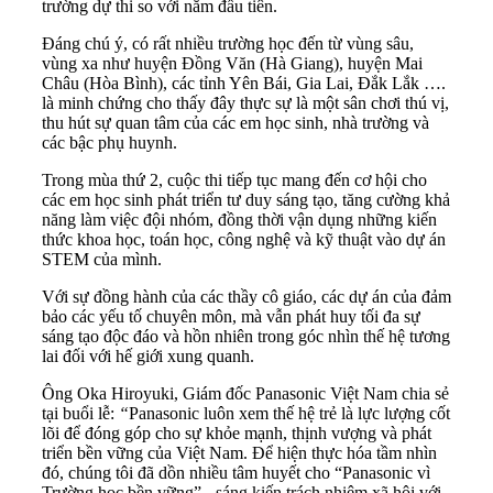
trường dự thi so với năm đầu tiên.
Đáng chú ý, có rất nhiều trường học đến từ vùng sâu,
vùng xa như huyện Đồng Văn (Hà Giang), huyện Mai
Châu (Hòa Bình), các tỉnh Yên Bái, Gia Lai, Đắk Lắk ….
là minh chứng cho thấy đây thực sự là một sân chơi thú vị,
thu hút sự quan tâm của các em học sinh, nhà trường và
các bậc phụ huynh.
Trong mùa thứ 2, cuộc thi tiếp tục mang đến cơ hội cho
các em học sinh phát triển tư duy sáng tạo, tăng cường khả
năng làm việc đội nhóm, đồng thời vận dụng những kiến
thức khoa học, toán học, công nghệ và kỹ thuật vào dự án
STEM của mình.
Với sự đồng hành của các thầy cô giáo, các dự án của đảm
bảo các yếu tố chuyên môn, mà vẫn phát huy tối đa sự
sáng tạo độc đáo và hồn nhiên trong góc nhìn thế hệ tương
lai đối với hế giới xung quanh.
Ông Oka Hiroyuki, Giám đốc Panasonic Việt Nam chia sẻ
tại buổi lễ:
“
Panasonic luôn xem thế hệ trẻ là lực lượng cốt
lõi để đóng góp cho sự khỏe mạnh, thịnh vượng và phát
triển bền vững của Việt Nam. Để hiện thực hóa tầm nhìn
đó, chúng tôi đã dồn nhiều tâm huyết cho “Panasonic vì
Trường học bền vững” - sáng kiến trách nhiệm xã hội với