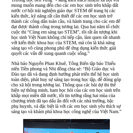
mong muốn mang đến cho các em học sinh trên khắp đất
nước cơ hội trải nghiệm giáo dục STEM để trang bị các
kiến thức, kỹ năng rất cần thiết để các em học sinh trở
thành các công dân toàn cầu, và hành trang cho các em để
đạt được thành công trong tương lai. Qua hai năm tổ chức
cuộc thi “Cùng em sáng tạo STEM”, tôi rất ấn tượng khi
học sinh Việt Nam không chỉ tiếp cận, làm quen rất nhanh
với kiến thức khoa học của STEM, mà còn là khả năng
sáng tạo vô cùng phong phú để ứng dụng kiến thức giải
quyết các vấn đề xung quanh cuộc sống.”
Nhà báo Nguyễn Phan Khuê, Tổng Biên tập báo Thiếu
niên Tiền phong và Nhi đồng chia sẻ:
“Bộ Giáo dục và
Đào tạo đã và đang định hướng phát triển thế hệ học sinh
toàn diện, phát huy sự sáng tạo trong học tập, để đóng góp
cho xã hội trong tương lai. Thông qua các bài dự thi thể
hiện sự thông minh, ham học hỏi của các em học sinh trên
khắp mọi miền đất nước, tôi tin tưởng rằng hai mùa của
chương trình đã tạo dấu ấn đối với các nhà trường, bậc
phụ huynh, và đặc biệt là với các em học sinh yêu thích sự
sáng tạo và khám phá khoa học công nghệ của Việt Nam.”