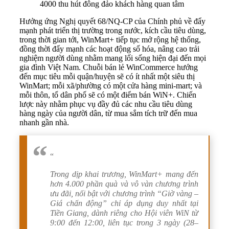
4000 thu hút đông đảo khách hàng quan tâm
Hưởng ứng Nghị quyết 68/NQ-CP của Chính phủ về đẩy
mạnh phát triển thị trường trong nước, kích cầu tiêu dùng,
trong thời gian tới, WinMart+ tiếp tục mở rộng hệ thống,
đồng thời đẩy mạnh các hoạt động số hóa, nâng cao trải
nghiệm người dùng nhằm mang lối sống hiện đại đến mọi
gia đình Việt Nam. Chuỗi bán lẻ WinCommerce hướng
đến mục tiêu mỗi quận/huyện sẽ có ít nhất một siêu thị
WinMart; mỗi xã/phường có một cửa hàng mini-mart; và
mỗi thôn, tổ dân phố sẽ có một điểm bán WiN+. Chiến
lược này nhằm phục vụ đầy đủ các nhu cầu tiêu dùng
hàng ngày của người dân, từ mua sắm tích trữ đến mua
nhanh gần nhà.
“
Trong dịp khai trương, WinMart+ mang đến
hơn 4.000 phần quà và vô vàn chương trình
ưu đãi, nổi bật với chương trình “Giờ vàng –
Giá chấn động” chỉ áp dụng duy nhất tại
Tiền Giang, dành riêng cho Hội viên WiN từ
9:00 đến 12:00, liên tục trong 3 ngày (28–