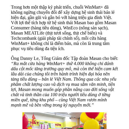
Trong hơn một thập kỷ phát triển, chuỗi WinMart+ đã
không ngừng chuyển đổi để xây dựng hệ sinh thái bán lẻ
hiện đại, gần gũi và gắn bó với hàng triệu gia đình Việt.
Với lợi thế tích hợp từ hệ sinh thái Masan bao gồm Masan
Consumer (hàng tiêu dùng), WinEco (nông sản sạch),
Masan MEATLife (thịt tươi sống, thịt chế biến) và
Techcombank (giải pháp tài chính số), mỗi cửa hàng
WinMart+ không chỉ là điểm bán, mà còn là trung tâm
phục vụ tiêu dùng đa tiện ích.
Ông Danny Le, Tổng Giám đốc Tập đoàn Masan cho biết:
“Ra mắt cửa hàng WinMart+ thứ 4.000 không chỉ đánh
dấu cột mốc tăng trưởng quy mô, mà còn thể hiện cam kết
lâu dài của chúng tôi trên hành trình hiện đại hóa nền
tảng tiêu dùng – bán lẻ Việt Nam. Thông qua các nhu yếu
phẩm chất lượng cao và dịch vụ mua sắm văn minh, tiện
lợi, Masan mong muốn góp phần nâng cao đời sống vật
chất và tinh thần của 100 triệu người tiêu dùng ở từng
miền quê, từng khu phố – cùng Việt Nam vươn mình
mạnh mẽ và bền vững trong kỷ nguyên mới.”