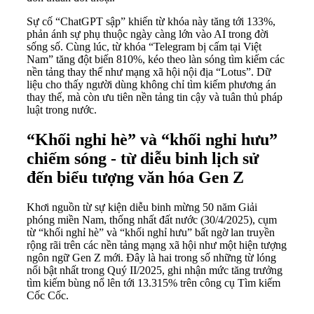
Sự cố “ChatGPT sập” khiến từ khóa này tăng tới 133%,
phản ánh sự phụ thuộc ngày càng lớn vào AI trong đời
sống số. Cùng lúc, từ khóa “Telegram bị cấm tại Việt
Nam” tăng đột biến 810%, kéo theo làn sóng tìm kiếm các
nền tảng thay thế như mạng xã hội nội địa “Lotus”. Dữ
liệu cho thấy người dùng không chỉ tìm kiếm phương án
thay thế, mà còn ưu tiên nền tảng tin cậy và tuân thủ pháp
luật trong nước.
“Khối nghỉ hè” và “khối nghỉ hưu”
chiếm sóng - từ diễu binh lịch sử
đến biểu tượng văn hóa Gen Z
Khơi nguồn từ sự kiện diễu binh mừng 50 năm Giải
phóng miền Nam, thống nhất đất nước (30/4/2025), cụm
từ “khối nghỉ hè” và “khối nghỉ hưu” bất ngờ lan truyền
rộng rãi trên các nền tảng mạng xã hội như một hiện tượng
ngôn ngữ Gen Z mới. Đây là hai trong số những từ lóng
nổi bật nhất trong Quý II/2025, ghi nhận mức tăng trưởng
tìm kiếm bùng nổ lên tới 13.315% trên công cụ Tìm kiếm
Cốc Cốc.