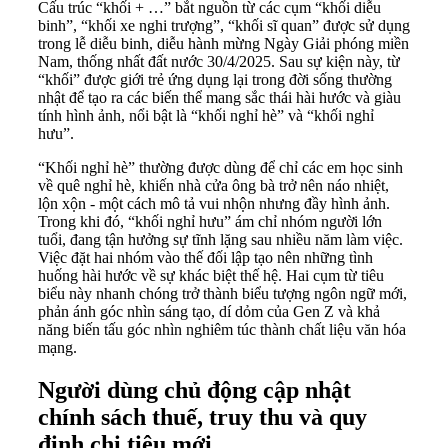
Cấu trúc “khối + …” bắt nguồn từ các cụm “khối diễu
binh”, “khối xe nghi trượng”, “khối sĩ quan” được sử dụng
trong lễ diễu binh, diễu hành mừng Ngày Giải phóng miền
Nam, thống nhất đất nước 30/4/2025. Sau sự kiện này, từ
“khối” được giới trẻ ứng dụng lại trong đời sống thường
nhật để tạo ra các biến thể mang sắc thái hài hước và giàu
tính hình ảnh, nổi bật là “khối nghỉ hè” và “khối nghỉ
hưu”.
“Khối nghỉ hè” thường được dùng để chỉ các em học sinh
về quê nghỉ hè, khiến nhà cửa ông bà trở nên náo nhiệt,
lộn xộn - một cách mô tả vui nhộn nhưng đầy hình ảnh.
Trong khi đó, “khối nghỉ hưu” ám chỉ nhóm người lớn
tuổi, đang tận hưởng sự tĩnh lặng sau nhiều năm làm việc.
Việc đặt hai nhóm vào thế đối lập tạo nên những tình
huống hài hước về sự khác biệt thế hệ. Hai cụm từ tiêu
biểu này nhanh chóng trở thành biểu tượng ngôn ngữ mới,
phản ánh góc nhìn sáng tạo, dí dỏm của Gen Z và khả
năng biến tấu góc nhìn nghiêm túc thành chất liệu văn hóa
mạng.
Người dùng chủ động cập nhật
chính sách thuế, truy thu và quy
định chi tiêu mới