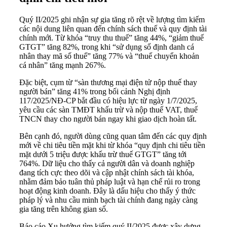
Quý II/2025 ghi nhận sự gia tăng rõ rệt về lượng tìm kiếm
các nội dung liên quan đến chính sách thuế và quy định tài
chính mới. Từ khóa “truy thu thuế” tăng 44%, “giảm thuế
GTGT” tăng 82%, trong khi “sử dụng số định danh cá
nhân thay mã số thuế” tăng 77% và “thuế chuyển khoản
cá nhân” tăng mạnh 267%.
Đặc biệt, cụm từ “sàn thương mại điện tử nộp thuế thay
người bán” tăng 41% trong bối cảnh Nghị định
117/2025/NĐ-CP bắt đầu có hiệu lực từ ngày 1/7/2025,
yêu cầu các sàn TMĐT khấu trừ và nộp thuế VAT, thuế
TNCN thay cho người bán ngay khi giao dịch hoàn tất.
Bên cạnh đó, người dùng cũng quan tâm đến các quy định
mới về chi tiêu tiền mặt khi từ khóa “quy định chi tiêu tiền
mặt dưới 5 triệu được khấu trừ thuế GTGT” tăng tới
764%. Dữ liệu cho thấy cả người dân và doanh nghiệp
đang tích cực theo dõi và cập nhật chính sách tài khóa,
nhằm đảm bảo tuân thủ pháp luật và hạn chế rủi ro trong
hoạt động kinh doanh. Đây là dấu hiệu cho thấy ý thức
pháp lý và nhu cầu minh bạch tài chính đang ngày càng
gia tăng trên không gian số.
Báo cáo Xu hướng tìm kiếm quý II/2025 được xây dựng