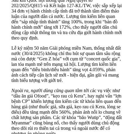
Sau khi Quốc hội thông qua Nghị quyết số
202/2025/QH15 và Kết luận 127-KL/TW, việc sắp xếp lại
34 đơn vị hành chính cấp tỉnh đã trở thành tâm điểm thảo
luận của người dân cả nước. Lượng tìm kiếm liên quan
đến “sáp nhập tỉnh thành” tăng 100%, trong khi “bản đồ
hành chính mới” tăng tới 172%, cho thấy người dân chủ
động cập nhật thông tin và tra cứu địa giới hành chính mới
theo quy định.
Lễ kỷ niệm 50 năm Giải phóng miền Nam, thống nhất đất
nước (30/4/2025) không chỉ thu hút sự quan tâm sâu rộng
mà còn được “Gen Z hóa” với cụm từ “concert quốc gia”,
lan tỏa mạnh mẽ trên mạng xã hội. Lượng tìm kiếm liên
quan đến “diễu binh/diễu hành” tăng vọt 4.059%, phản
ánh cách tiếp cận lịch sử mới - hiện đại, gần gũi và mang
tính biểu tượng với giới trẻ.
Ngoài ra, người dùng cũng quan tâm tới c
ác vụ việc như
“dầu ăn giả Ofood”, “kẹo rau củ Kera”, hay nghi vấn “lợn
bệnh CP” khiến lượng tìm kiếm các từ khóa liên quan đến
hàng giả (như thuốc giả, sữa giả, kẹo rau củ Kera, lòng se
điếu) đều tăng mạnh đến 560%, phản ánh nỗi lo chung về
chất lượng sản phẩm. Các từ khóa “bão Wutip”, “động đất
Myanmar” cũng bùng nổ, cho thấy người dùng chủ động
theo dõi rủi ro thiên tai cả trong và ngoài nước để có
phương án phòng ngừa.