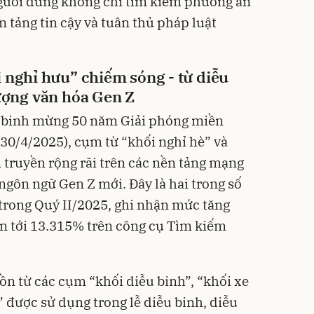
người dùng không chỉ tìm kiếm phương án
n tảng tin cậy và tuân thủ pháp luật
i nghỉ hưu” chiếm sóng - từ diễu
tượng văn hóa Gen Z
u binh mừng 50 năm Giải phóng miền
30/4/2025), cụm từ “khối nghỉ hè” và
 truyền rộng rãi trên các nền tảng mạng
ngôn ngữ Gen Z mới. Đây là hai trong số
 trong Quý II/2025, ghi nhận mức tăng
n tới 13.315% trên công cụ Tìm kiếm
ồn từ các cụm “khối diễu binh”, “khối xe
” được sử dụng trong lễ diễu binh, diễu