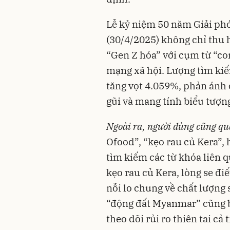
Lễ kỷ niệm 50 năm Giải ph
(30/4/2025) không chỉ thu
“Gen Z hóa” với cụm từ “co
mạng xã hội. Lượng tìm kiế
tăng vọt 4.059%, phản ánh c
gũi và mang tính biểu tượng 
Ngoài ra, người dùng cũng qu
Ofood”, “kẹo rau củ Kera”,
tìm kiếm các từ khóa liên q
kẹo rau củ Kera, lòng se đ
nỗi lo chung về chất lượng
“động đất Myanmar” cũng b
theo dõi rủi ro thiên tai c