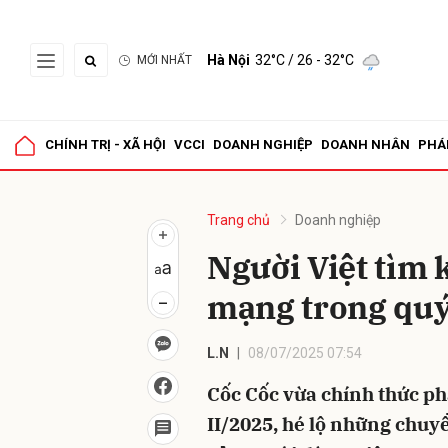
Hà Nội
32°C
/ 26 - 32°C
MỚI NHẤT
Gửi 
CHÍNH TRỊ - XÃ HỘI
VCCI
DOANH NGHIỆP
DOANH NHÂN
PHÁ
Trang chủ
Doanh nghiệp
Người Việt tìm 
mạng trong quý
L.N
08/07/2025 07:54
Cốc Cốc vừa chính thức p
II/2025, hé lộ những chuy