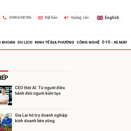
English
0985698786
Đặt báo
Quảng cáo
G KHOÁN
DU LỊCH
KINH TẾ ĐỊA PHƯƠNG
CÔNG NGHỆ
Ô TÔ - XE MÁY
IẾP
CEO thời AI: Từ người điều
hành đến người kiến tạo
ửi
Gia Lai hỗ trợ doanh nghiệp
kinh doanh bền vững