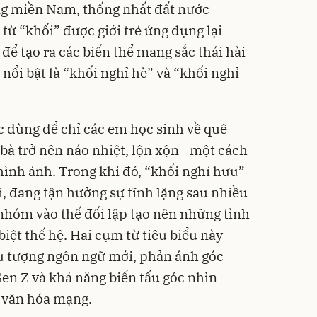
g miền Nam, thống nhất đất nước
 từ “khối” được giới trẻ ứng dụng lại
để tạo ra các biến thể mang sắc thái hài
 nổi bật là “khối nghỉ hè” và “khối nghỉ
 dùng để chỉ các em học sinh về quê
bà trở nên náo nhiệt, lộn xộn - một cách
ình ảnh. Trong khi đó, “khối nghỉ hưu”
, đang tận hưởng sự tĩnh lặng sau nhiều
 nhóm vào thế đối lập tạo nên những tình
iệt thế hệ. Hai cụm từ tiêu biểu này
u tượng ngôn ngữ mới, phản ánh góc
Gen Z và khả năng biến tấu góc nhìn
u văn hóa mạng.