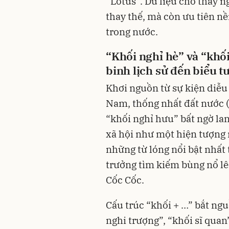
“Lotus”. Dữ liệu cho thấy 
thay thế, mà còn ưu tiên nề
trong nước.
“Khối nghỉ hè” và “khố
binh lịch sử đến biểu 
Khơi nguồn từ sự kiện diễ
Nam, thống nhất đất nước (
“khối nghỉ hưu” bất ngờ lan
xã hội như một hiện tượng 
những từ lóng nổi bật nhất
trưởng tìm kiếm bùng nổ lê
Cốc Cốc.
Cấu trúc “khối + …” bắt ngu
nghi trượng”, “khối sĩ quan