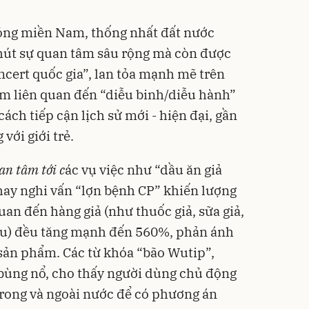
óng miền Nam, thống nhất đất nước
 hút sự quan tâm sâu rộng mà còn được
ncert quốc gia”, lan tỏa mạnh mẽ trên
m liên quan đến “diễu binh/diễu hành”
ách tiếp cận lịch sử mới - hiện đại, gần
với giới trẻ.
an tâm tới c
ác vụ việc như “dầu ăn giả
 hay nghi vấn “lợn bệnh CP” khiến lượng
uan đến hàng giả (như thuốc giả, sữa giả,
iếu) đều tăng mạnh đến 560%, phản ánh
 sản phẩm. Các từ khóa “bão Wutip”,
ùng nổ, cho thấy người dùng chủ động
ả trong và ngoài nước để có phương án