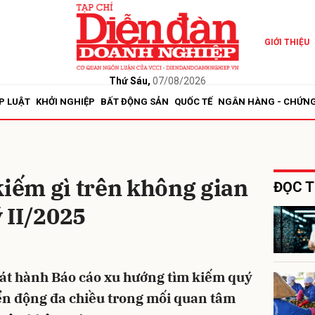
GIỚI THIỆU
bình luận
Thứ Sáu,
07/08/2026
P LUẬT
KHỞI NGHIỆP
BẤT ĐỘNG SẢN
QUỐC TẾ
NGÂN HÀNG - CHỨN
kiếm gì trên không gian
ĐỌC T
 II/2025
Hủy
G
hát hành Báo cáo xu hướng tìm kiếm quý
ển động đa chiều trong mối quan tâm