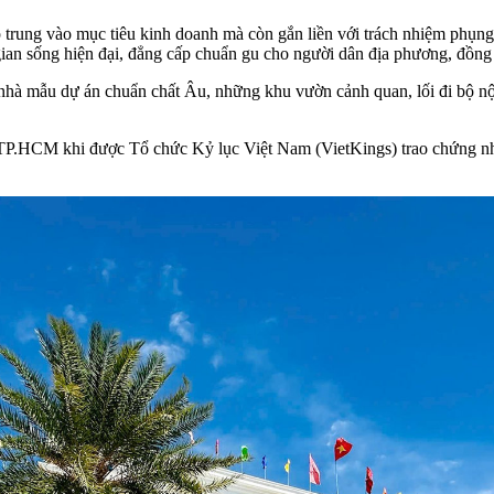
p trung vào mục tiêu kinh doanh mà còn gắn liền với trách nhiệm phụn
ian sống hiện đại, đẳng cấp chuẩn gu cho người dân địa phương, đồng 
 nhà mẫu dự án chuẩn chất Âu, những khu vườn cảnh quan, lối đi bộ nội
ây TP.HCM khi được Tổ chức Kỷ lục Việt Nam (VietKings) trao chứng 