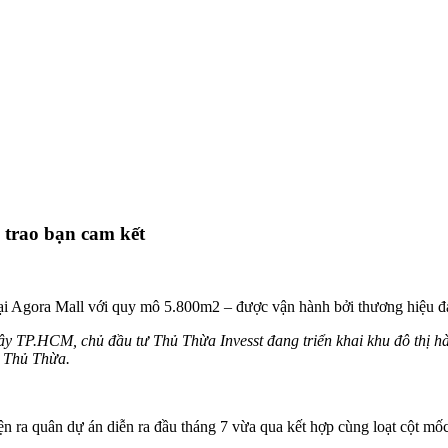
i trao bạn cam kết
mại Agora Mall với quy mô 5.800m2 – được vận hành bởi thương hiệu đại
a Tây TP.HCM, chủ đầu tư Thủ Thừa Invesst đang triển khai khu đô thị
c Thủ Thừa.
n ra quân dự án diễn ra đầu tháng 7 vừa qua kết hợp cùng loạt cột mốc 