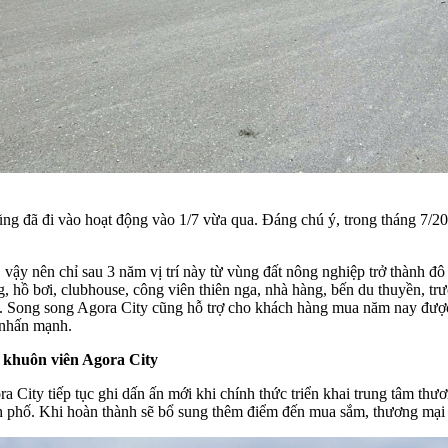
ng đã đi vào hoạt động vào 1/7 vừa qua. Đáng chú ý, trong tháng 7/20
vậy nên chỉ sau 3 năm vị trí này từ vùng đất nông nghiệp trở thành đô t
, hồ bơi, clubhouse, công viên thiên nga, nhà hàng, bến du thuyền, tr
 Song song Agora City cũng hỗ trợ cho khách hàng mua năm nay được 
ư nhấn mạnh.
g khuôn viên Agora City
ora City tiếp tục ghi dấn ấn mới khi chính thức triển khai trung tâm 
ành phố. Khi hoàn thành sẽ bổ sung thêm điểm đến mua sắm, thương mại