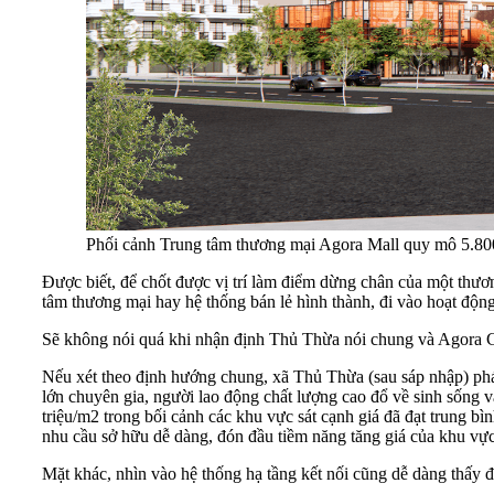
Phối cảnh Trung tâm thương mại Agora Mall quy mô 5.8
Được biết, để chốt được vị trí làm điểm dừng chân của một thươn
tâm thương mại hay hệ thống bán lẻ hình thành, đi vào hoạt động 
Sẽ không nói quá khi nhận định Thủ Thừa nói chung và Agora Cit
Nếu xét theo định hướng chung, xã Thủ Thừa (sau sáp nhập) phát 
lớn chuyên gia, người lao động chất lượng cao đổ về sinh sống và
triệu/m2 trong bối cảnh các khu vực sát cạnh giá đã đạt trung bì
nhu cầu sở hữu dễ dàng, đón đầu tiềm năng tăng giá của khu v
Mặt khác, nhìn vào hệ thống hạ tầng kết nối cũng dễ dàng thấy