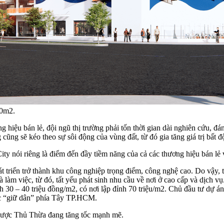
00m2.
g hiệu bán lẻ, đội ngũ thị trường phải tốn thời gian dài nghiên cứu, đ
cũng sẽ kéo theo sự sôi động của vùng đất, từ đó gia tăng giá trị bất đ
y nói riêng là điểm đến đầy tiềm năng của cả các thương hiệu bán lẻ v
triển trở thành khu công nghiệp trọng điểm, công nghệ cao. Do vậy, tro
 làm việc, từ đó, tất yếu phát sinh nhu cầu về nơi ở cao cấp và dịch vụ
nh 30 – 40 triệu đồng/m2, có nơi lập đỉnh 70 triệu/m2. Chủ đầu tư dự án
ực “giữ dân” phía Tây TP.HCM.
 được Thủ Thừa đang tăng tốc mạnh mẽ.