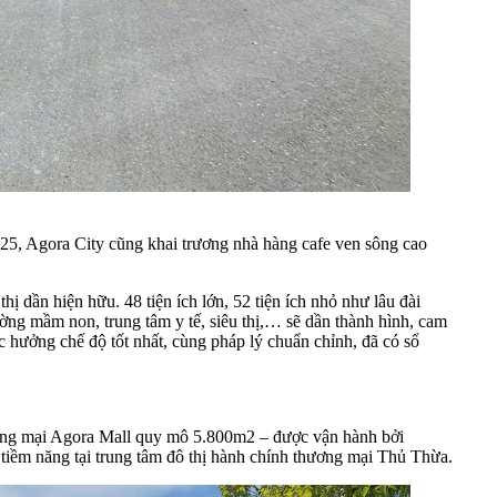
25, Agora City cũng khai trương nhà hàng cafe ven sông cao
hị dần hiện hữu. 48 tiện ích lớn, 52 tiện ích nhỏ như lâu đài
ường mầm non, trung tâm y tế, siêu thị,… sẽ dần thành hình, cam
hưởng chế độ tốt nhất, cùng pháp lý chuẩn chỉnh, đã có sổ
thương mại Agora Mall quy mô 5.800m2 – được vận hành bởi
 tiềm năng tại trung tâm đô thị hành chính thương mại Thủ Thừa.