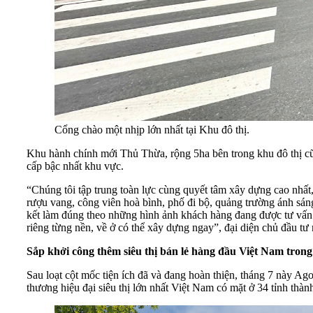
Cổng chào một nhịp lớn nhất tại Khu đô thị.
Khu hành chính mới Thủ Thừa, rộng 5ha bên trong khu đô thị cũ
cấp bậc nhất khu vực.
“Chúng tôi tập trung toàn lực cùng quyết tâm xây dựng cao nhất, 
rượu vang, công viên hoà bình, phố đi bộ, quảng trường ánh sáng
kết làm đúng theo những hình ảnh khách hàng đang được tư vấn.
riêng từng nền, về ở có thể xây dựng ngay”, đại diện chủ đầu t
Sắp khởi công thêm siêu thị bán lẻ hàng đầu Việt Nam tron
Sau loạt cột mốc tiện ích đã và đang hoàn thiện, tháng 7 này Ag
thương hiệu đại siêu thị lớn nhất Việt Nam có mặt ở 34 tỉnh th