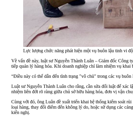
Lực lượng chức năng phát hiện một vụ buôn lậu tinh vi độ
Về vấn đề này, luật sư Nguyễn Thành Luân – Giám đốc Công ty 
tiếp quản lý hàng hóa. Khi doanh nghiệp chỉ làm nhiệm vụ khai b
“Điều này có thể dẫn đến tình trạng "vô chủ" trong các vụ buôn lậ
Luật sư Nguyễn Thành Luân cho rằng, cần sửa đổi luật để xác lập
nhiệm liên đới rõ ràng giữa chủ sở hữu hàng hóa, đơn vị vận chuy
Cùng với đó, ông Luân đề xuất triển khai hệ thống kiểm soát rủi 
loại hàng, thay đổi điểm đến không lý do, hoặc sử dụng các cảng
kiến nghị.