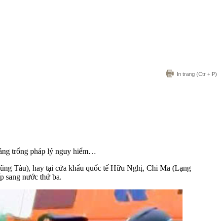
In trang
(Ctr + P)
hoảng trống pháp lý nguy hiểm…
 Vũng Tàu), hay tại cửa khẩu quốc tế Hữu Nghị, Chi Ma (Lạng
ếp sang nước thứ ba.