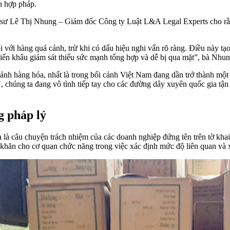
ên hợp pháp.
 sư Lê Thị Nhung – Giám đốc Công ty Luật L&A Legal Experts cho rằng,
ối với hàng quá cảnh, trừ khi có dấu hiệu nghi vấn rõ ràng. Điều này t
khiến khâu giám sát thiếu sức mạnh tổng hợp và dễ bị qua mặt”, bà Nhun
á cảnh hàng hóa, nhất là trong bối cảnh Việt Nam đang dần trở thành m
, chúng ta đang vô tình tiếp tay cho các đường dây xuyên quốc gia tậ
g pháp lý
a là câu chuyện trách nhiệm của các doanh nghiệp đứng tên trên tờ kha
hăn cho cơ quan chức năng trong việc xác định mức độ liên quan và xử 