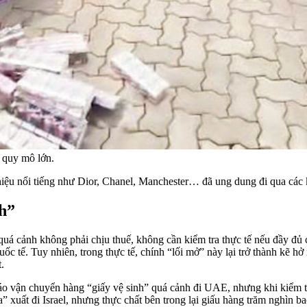
 quy mô lớn.
 hiệu nổi tiếng như Dior, Chanel, Manchester… đã ung dung đi qua các 
nh”
quá cảnh không phải chịu thuế, không cần kiểm tra thực tế nếu đầy đủ
c tế. Tuy nhiên, trong thực tế, chính “lối mở” này lại trở thành kẽ hở
.
báo vận chuyển hàng “giấy vệ sinh” quá cảnh đi UAE, nhưng khi kiểm tr
a” xuất đi Israel, nhưng thực chất bên trong lại giấu hàng trăm nghìn b