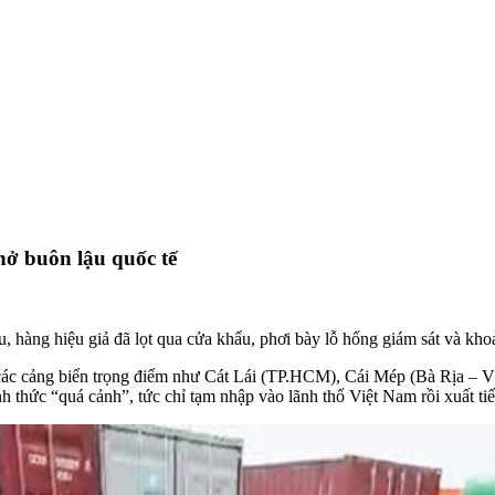
ở buôn lậu quốc tế
ậu, hàng hiệu giả đã lọt qua cửa khẩu, phơi bày lỗ hổng giám sát và k
tại các cảng biển trọng điểm như Cát Lái (TP.HCM), Cái Mép (Bà Rịa –
h thức “quá cảnh”, tức chỉ tạm nhập vào lãnh thổ Việt Nam rồi xuất ti