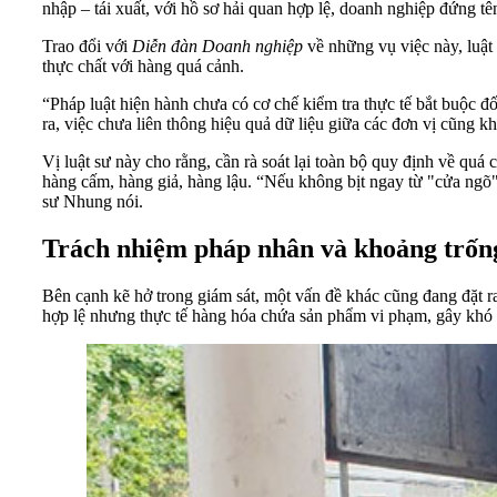
nhập – tái xuất, với hồ sơ hải quan hợp lệ, doanh nghiệp đứng t
Trao đổi với
Diễn đàn Doanh nghiệp
về những vụ việc này, luật
thực chất với hàng quá cảnh.
“Pháp luật hiện hành chưa có cơ chế kiểm tra thực tế bắt buộc đ
ra, việc chưa liên thông hiệu quả dữ liệu giữa các đơn vị cũng 
Vị luật sư này cho rằng, cần rà soát lại toàn bộ quy định về qu
hàng cấm, hàng giả, hàng lậu. “Nếu không bịt ngay từ "cửa ngõ"
sư Nhung nói.
Trách nhiệm pháp nhân và khoảng trốn
Bên cạnh kẽ hở trong giám sát, một vấn đề khác cũng đang đặt r
hợp lệ nhưng thực tế hàng hóa chứa sản phẩm vi phạm, gây khó k