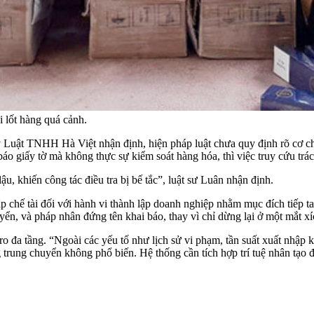
i lốt hàng quá cảnh.
Luật TNHH Hà Việt nhận định, hiện pháp luật chưa quy định rõ cơ ch
áo giấy tờ mà không thực sự kiểm soát hàng hóa, thì việc truy cứu tr
u, khiến công tác điều tra bị bế tắc”, luật sư Luân nhận định.
 chế tài đối với hành vi thành lập doanh nghiệp nhằm mục đích tiếp ta
ển, và pháp nhân đứng tên khai báo, thay vì chỉ dừng lại ở một mắt xíc
ro đa tầng. “Ngoài các yếu tố như lịch sử vi phạm, tần suất xuất nhập 
 trung chuyển không phổ biến. Hệ thống cần tích hợp trí tuệ nhân tạo 