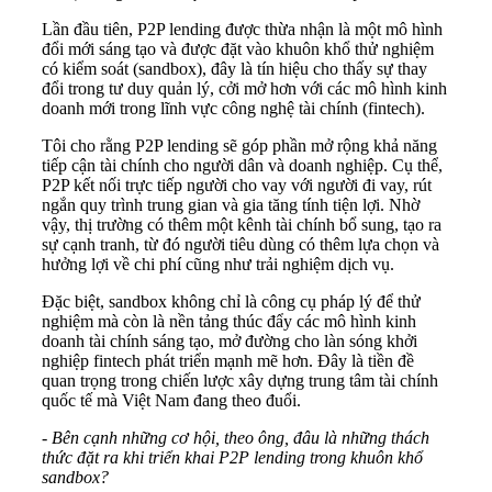
Lần đầu tiên, P2P lending được thừa nhận là một mô hình
đổi mới sáng tạo và được đặt vào khuôn khổ thử nghiệm
có kiểm soát (sandbox), đây là tín hiệu cho thấy sự thay
đổi trong tư duy quản lý, cởi mở hơn với các mô hình kinh
doanh mới trong lĩnh vực công nghệ tài chính (fintech).
Tôi cho rằng P2P lending sẽ góp phần mở rộng khả năng
tiếp cận tài chính cho người dân và doanh nghiệp. Cụ thể,
P2P kết nối trực tiếp người cho vay với người đi vay, rút
ngắn quy trình trung gian và gia tăng tính tiện lợi. Nhờ
vậy, thị trường có thêm một kênh tài chính bổ sung, tạo ra
sự cạnh tranh, từ đó người tiêu dùng có thêm lựa chọn và
hưởng lợi về chi phí cũng như trải nghiệm dịch vụ.
Đặc biệt, sandbox không chỉ là công cụ pháp lý để thử
nghiệm mà còn là nền tảng thúc đẩy các mô hình kinh
doanh tài chính sáng tạo, mở đường cho làn sóng khởi
nghiệp fintech phát triển mạnh mẽ hơn. Đây là tiền đề
quan trọng trong chiến lược xây dựng trung tâm tài chính
quốc tế mà Việt Nam đang theo đuổi.
- Bên cạnh những cơ hội, theo ông, đâu là những thách
thức đặt ra khi triển khai P2P lending trong khuôn khổ
sandbox?