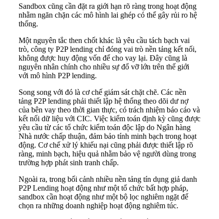
Sandbox cũng cần đặt ra giới hạn rõ ràng trong hoạt động
nhằm ngăn chặn các mô hình lai ghép có thể gây rủi ro hệ
thống.
Một nguyên tắc then chốt khác là yêu cầu tách bạch vai
trò, công ty P2P lending chỉ đóng vai trò nền tảng kết nối,
không được huy động vốn để cho vay lại. Đây cũng là
nguyên nhân chính cho nhiều sự đổ vỡ lớn trên thế giới
với mô hình P2P lending.
Song song với đó là cơ chế giám sát chặt chẽ. Các nền
tảng P2P lending phải thiết lập hệ thống theo dõi dư nợ
của bên vay theo thời gian thực, có trách nhiệm báo cáo và
kết nối dữ liệu với CIC. Việc kiểm toán định kỳ cũng được
yêu cầu từ các tổ chức kiểm toán độc lập do Ngân hàng
Nhà nước chấp thuận, đảm bảo tính minh bạch trong hoạt
động. Cơ chế xử lý khiếu nại cũng phải được thiết lập rõ
ràng, minh bạch, hiệu quả nhằm bảo vệ người dùng trong
trường hợp phát sinh tranh chấp.
Ngoài ra, trong bối cảnh nhiều nền tảng tín dụng giả danh
P2P Lending hoạt động như một tổ chức bất hợp pháp,
sandbox cần hoạt động như một bộ lọc nghiêm ngặt để
chọn ra những doanh nghiệp hoạt động nghiêm túc.