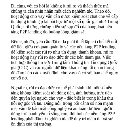
Đi cùng với cơ hội là không ít rủi ro và thách thức mà
chúng ta cần nhìn nhận một cách nghiêm túc. Theo đó,
hoạt động cho vay vẫn cần được kiểm soát chặt chẽ về cấp
tín dụng tránh lặp lại bài học từ một số quốc gia như Trung
Quốc, nơi từng chứng kiến sự sụp đổ của hàng loạt nền
tảng P2P lending do buông lỏng giám sát.
Bên cạnh đó, yêu cầu đặt ra là phải thiết lập cơ chế kết nối
dữ liệu giữa cơ quan quản lý và các nền tảng P2P lending
để kiểm soát các rủi ro như tín dụng, thanh khoản, rủi ro
hoạt động hay rủi ro đạo đức từ các bên tham gia. Việc
tích hợp thông tin với Trung tâm Thông tin Tín dụng Quốc
gia (CIC) và các nguồn dữ liệu khác cũng rất quan trọng
để đảm bảo các quyết định cho vay có cơ sở, hạn chế nguy
cơ vỡ nợ.
Ngoài ra, rủi ro đạo đức có thể phát sinh khi một số nền
tảng không kiểm soát tốt dòng tiền, ảnh hưởng trực tiếp
đến quyền lợi người cho vay - đặc biệt là trong khâu thu
hồi nợ gốc và lãi. Đáng nói, trong bối cảnh số hóa mạnh
mẽ, vấn đề bảo mật công nghệ và an toàn dữ liệu người
dùng trở thành yếu tố sống còn, đòi hỏi các nền tảng P2P
lending phải đầu tư nghiêm túc để duy trì niềm tin và sự
ổn định của thị trường.