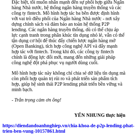
Đặc biệt, tôi muốn nhấn mạnh đến sự phối hợp giữa Ngân
hàng Nhà nước, hệ thống ngân hàng truyền thống và các
công ty fintech. Mô hình hợp tác ba bên được định hình
với vai trò điều phối của Ngân hàng Nhà nước - nơi xây
dựng chính sách và đảm bảo an toàn hệ thống P2P
lending. Các ngân hàng truyền thống, dù có thể chịu áp
lực cạnh tranh trong phân khúc tín dụng nhỏ lẻ, vẫn có thể
tận dụng cơ hội để thúc đẩy chiến lược ngân hàng mở
(Open Banking), tích hợp công nghệ API và đẩy mạnh
hợp tác với fintech. Trong khi đó, các công ty fintech
chính là động lực đổi mới, mang đến những giải pháp
công nghệ đột phá phục vụ người dùng cuối.
Mô hình hợp tác này không chỉ chia sẻ dữ liệu tín dụng mà
còn phối hợp quản trị rủi ro và phát triển sản phẩm tích
hợp, giúp hệ sinh thái P2P lending phát triển bền vững và
minh bạch.
- Trân trọng cảm ơn ông!
YẾN NHUNG thực hiện
https://diendandoanhnghiep.vn/chia-khoa-de-p2p-lending-phat-
trien-ben-vung-10157861.html