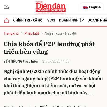
English
CHÍNH TRỊ - XÃ HỘI
VCCI
DOANH NGHIỆP
DOANH NH
bình luận
Trang chủ
Pháp luật
Nghiên cứu - Trao đổi
Chìa khóa để P2P lending phát
triển bền vững
YẾN NHUNG thực hiện
21/07/2025 11:30
Nghị định 94/2025 chính thức đưa hoạt động
cho vay ngang hàng (P2P lending) vào khuôn
Hủy
G
khổ thử nghiệm có kiểm soát, mở ra cơ hội
phát triển lành mạnh cho mô hình này,...