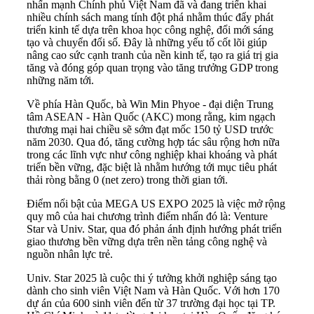
nhấn mạnh Chính phủ Việt Nam đã và đang triển khai
nhiều chính sách mang tính đột phá nhằm thúc đẩy phát
triển kinh tế dựa trên khoa học công nghệ, đổi mới sáng
tạo và chuyển đổi số. Đây là những yếu tố cốt lõi giúp
nâng cao sức cạnh tranh của nền kinh tế, tạo ra giá trị gia
tăng và đóng góp quan trọng vào tăng trưởng GDP trong
những năm tới.
Về phía Hàn Quốc, bà Win Min Phyoe - đại diện Trung
tâm ASEAN - Hàn Quốc (AKC) mong rằng, kim ngạch
thương mại hai chiều sẽ sớm đạt mốc 150 tỷ USD trước
năm 2030. Qua đó, tăng cường hợp tác sâu rộng hơn nữa
trong các lĩnh vực như công nghiệp khai khoáng và phát
triển bền vững, đặc biệt là nhằm hướng tới mục tiêu phát
thải ròng bằng 0 (net zero) trong thời gian tới.
Điểm nổi bật của MEGA US EXPO 2025 là việc mở rộng
quy mô của hai chương trình điểm nhấn đó là: Venture
Star và Univ. Star, qua đó phản ánh định hướng phát triển
giao thương bền vững dựa trên nền tảng công nghệ và
nguồn nhân lực trẻ.
Univ. Star 2025 là cuộc thi ý tưởng khởi nghiệp sáng tạo
dành cho sinh viên Việt Nam và Hàn Quốc. Với hơn 170
dự án của 600 sinh viên đến từ 37 trường đại học tại TP.