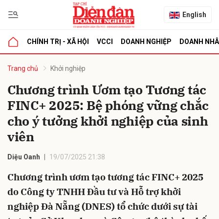
English
CHÍNH TRỊ - XÃ HỘI
VCCI
DOANH NGHIỆP
DOANH NH
bình luận
Trang chủ
Khởi nghiệp
Chương trình Ươm tạo Tương tác
FINC+ 2025: Bệ phóng vững chắc
cho ý tưởng khởi nghiệp của sinh
viên
Diệu Oanh
19/07/2025 21:38
Hủy
G
Chương trình ươm tạo tương tác FINC+ 2025
do Công ty TNHH Đầu tư và Hỗ trợ khởi
nghiệp Đà Nẵng (DNES) tổ chức dưới sự tài