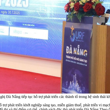
à Nẵng tiếp tục hỗ trợ phát triển các thành tố trong hệ sinh thái kh
ỗ trợ phát triển khởi nghiệp sáng tạo, miễn giảm thuế, phát triển vi 
thị và thí điểm cơ chế, chính sách đặc thù phát triển Đà Nẵng Theo 