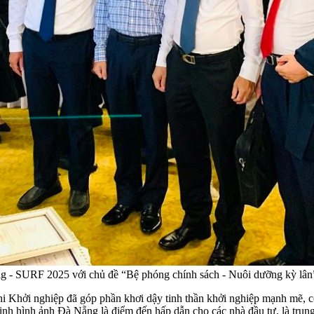
g - SURF 2025 với chủ đề “Bệ phóng chính sách - Nuôi dưỡng kỳ lân
hi Khởi nghiệp đã góp phần khơi dậy tinh thần khởi nghiệp mạnh mẽ, cổ 
g định hình ảnh Đà Nẵng là điểm đến hấp dẫn cho các nhà đầu tư, là