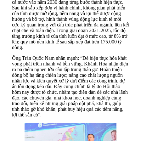
cả nước vào năm 2030 đang từng bước thành hiện thực.
Sau khi sắp xếp đơn vị hành chính, không gian phát triển
của tỉnh được mở rộng, tiềm năng và lợi thế được cộng
hưởng và bổ trợ, hình thành vùng động lực kinh tế mới
cực kỳ quan trọng với cấu trúc phát triển đa ngành, liên kết
chặt chẽ và toàn diện. Trong giai đoạn 2021-2025, tốc độ
tăng trưởng kinh tế của tỉnh luôn đạt ở mức cao, từ 8% trở
lên; quy mô nền kinh tế sau sắp xếp đạt trên 175.000 tỷ
đồng.
Ông Trần Quốc Nam nhấn mạnh: “Để hiện thực hóa khát
vọng phát triển nhanh và bền vững, Khánh Hòa nhận diện
rõ ba điểm nghẽn lớn cần tập trung tháo gỡ: Hoàn thiện
đồng bộ hạ tầng chiến lược; nâng cao chất lượng nguồn
nhân lực và kiên quyết xử lý dứt điểm các công trình, dự
án tồn đọng kéo dài. Đây cũng chính là lý do Hội thảo
hôm nay được tổ chức, nhằm tạo diễn đàn để các nhà lãnh
đạo, các chuyên gia, nhà khoa học, doanh nghiệp cùng
trao đổi, hiến kế những giải pháp đột phá, khả thi, giúp
tỉnh tháo gỡ khó khăn, phát huy hiệu quả các tiềm năng,
lợi thế sẵn có”.