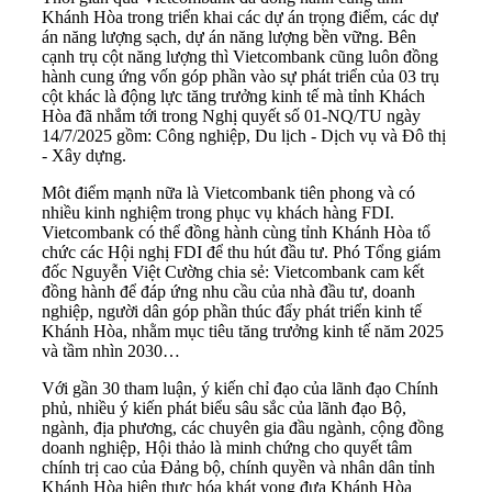
Khánh Hòa trong triển khai các dự án trọng điểm, các dự
án năng lượng sạch, dự án năng lượng bền vững. Bên
cạnh trụ cột năng lượng thì Vietcombank cũng luôn đồng
hành cung ứng vốn góp phần vào sự phát triển của 03 trụ
cột khác là động lực tăng trưởng kinh tế mà tỉnh Khách
Hòa đã nhắm tới trong Nghị quyết số 01-NQ/TU ngày
14/7/2025 gồm: Công nghiệp, Du lịch - Dịch vụ và Đô thị
- Xây dựng.
Môt điểm mạnh nữa là Vietcombank tiên phong và có
nhiều kinh nghiệm trong phục vụ khách hàng FDI.
Vietcombank có thể đồng hành cùng tỉnh Khánh Hòa tổ
chức các Hội nghị FDI để thu hút đầu tư. Phó Tổng giám
đốc Nguyễn Việt Cường chia sẻ: Vietcombank cam kết
đồng hành để đáp ứng nhu cầu của nhà đầu tư, doanh
nghiệp, người dân góp phần thúc đẩy phát triển kinh tế
Khánh Hòa, nhằm mục tiêu tăng trưởng kinh tế năm 2025
và tầm nhìn 2030…
Với gần 30 tham luận, ý kiến chỉ đạo của lãnh đạo Chính
phủ, nhiều ý kiến phát biểu sâu sắc của lãnh đạo Bộ,
ngành, địa phương, các chuyên gia đầu ngành, cộng đồng
doanh nghiệp, Hội thảo là minh chứng cho quyết tâm
chính trị cao của Đảng bộ, chính quyền và nhân dân tỉnh
Khánh Hòa hiện thực hóa khát vọng đưa Khánh Hòa