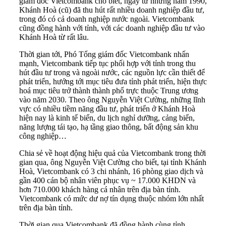
giám đốc Vietcombank cho biết, ngay từ những năm 1990,
Khánh Hoà (cũ) đã thu hút rất nhiều doanh nghiệp đầu tư,
trong đó có cả doanh nghiệp nước ngoài. Vietcombank
cũng đồng hành với tỉnh, với các doanh nghiệp đầu tư vào
Khánh Hoà từ rất lâu.
Thời gian tới, Phó Tổng giám đốc Vietcombank nhấn
mạnh, Vietcombank tiếp tục phối hợp với tỉnh trong thu
hút đầu tư trong và ngoài nước, các nguồn lực cần thiết để
phát triển, hướng tới mục tiêu đưa tỉnh phát triển, hiện thực
hoá mục tiêu trở thành thành phố trực thuộc Trung ương
vào năm 2030. Theo ông Nguyễn Việt Cường, những lĩnh
vực có nhiều tiềm năng đầu tư, phát triển ở Khánh Hoà
hiện nay là kinh tế biển, du lịch nghỉ dưỡng, cảng biển,
năng lượng tái tạo, hạ tầng giao thông, bất động sản khu
công nghiệp…
Chia sẻ về hoạt động hiệu quả của Vietcombank trong thời
gian qua, ông Nguyễn Việt Cường cho biết, tại tỉnh Khánh
Hoà, Vietcombank có 3 chi nhánh, 16 phòng giao dịch và
gần 400 cán bộ nhân viên phục vụ ~ 17.000 KHDN và
hơn 710.000 khách hàng cá nhân trên địa bàn tỉnh.
Vietcombank có mức dư nợ tín dụng thuộc nhóm lớn nhất
trên địa bàn tỉnh.
Thời gian qua Vietcombank đã đồng hành cùng tỉnh