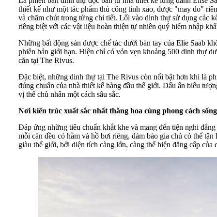
Là phiên bản dinh thự độc bản từ nhà thiết kế lừng danh Elise S
thiết kế như một tác phẩm thủ công tinh xảo, được "may đo" riên
và chăm chút trong từng chi tiết. Lối vào dinh thự sử dụng các 
riêng biệt với các vật liệu hoàn thiện tự nhiên quý hiếm nhập k
Những bất động sản được chế tác dưới bàn tay của Elie Saab khô
phiên bản giới hạn. Hiện chỉ có vỏn vẹn khoảng 500 dinh thự dư
căn tại The Rivus.
Đặc biệt, những dinh thự tại The Rivus còn nổi bật hơn khi là 
đúng chuẩn của nhà thiết kế hàng đầu thế giới. Dấu ấn biểu tượn
vị thế chủ nhân một cách sâu sắc.
Nơi kiến trúc xuất sắc nhất thăng hoa cùng phong cách sống 
Đáp ứng những tiêu chuẩn khắt khe và mang đến tiện nghi đẳng cấ
mỗi căn đều có hầm và hồ bơi riêng, đảm bảo gia chủ có thể tận 
giàu thế giới, bởi diện tích càng lớn, càng thể hiện đẳng cấp của