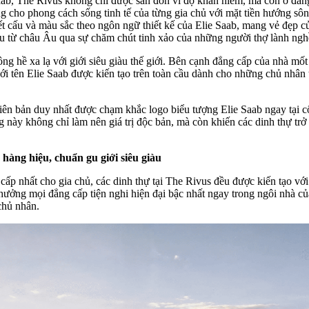
aab, The Rivus không chỉ được săn đón vì độ khan hiếm, mà còn ở đẳng 
g cho phong cách sống tinh tế của từng gia chủ với mặt tiền hướng sôn
kết cấu và màu sắc theo ngôn ngữ thiết kế của Elie Saab, mang vẻ đẹp c
hẩu từ châu Âu qua sự chăm chút tinh xảo của những người thợ lành ngh
ng hề xa lạ với giới siêu giàu thế giới. Bên cạnh đẳng cấp của nhà mố
ới tên Elie Saab được kiến tạo trên toàn cầu dành cho những chủ nhân
phiên bản duy nhất được chạm khắc logo biểu tượng Elie Saab ngay tại
g này không chỉ làm nên giá trị độc bản, mà còn khiến các dinh thự trở
hàng hiệu, chuẩn gu giới siêu giàu
p nhất cho gia chủ, các dinh thự tại The Rivus đều được kiến tạo với 
hưởng mọi đẳng cấp tiện nghi hiện đại bậc nhất ngay trong ngôi nhà củ
 chủ nhân.