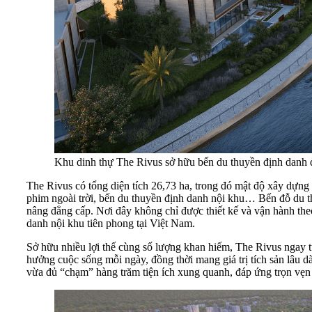
Khu dinh thự The Rivus sở hữu bến du thuyền định danh đ
The Rivus có tổng diện tích 26,73 ha, trong đó mật độ xây dựng 
phim ngoài trời, bến du thuyền định danh nội khu… Bến đỗ du th
nâng đẳng cấp. Nơi đây không chỉ được thiết kế và vận hành theo
danh nội khu tiên phong tại Việt Nam.
Sở hữu nhiều lợi thế cùng số lượng khan hiếm, The Rivus ngay t
hưởng cuộc sống mỗi ngày, đồng thời mang giá trị tích sản lâu dài
vừa đủ “chạm” hàng trăm tiện ích xung quanh, đáp ứng trọn vẹn 