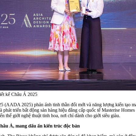
hiết kế Châu Á 2025
25 (AADA 2025) phản ánh tinh thần đổi mới và năng lượng kiến tạo mạn
hà phát triển bất động sản hàng hiệu đẳng cấp quốc tế Masterise Homes
thế giới nghệ thuật tinh hoa, nơi chỉ dành cho giới siêu giàu.
Châu Á, mang dấu ấn kiến trúc độc bản