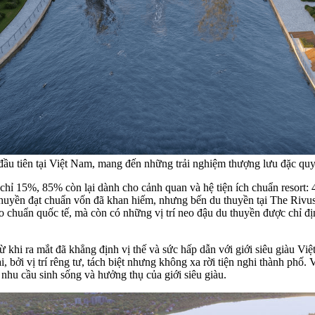
ầu tiên tại Việt Nam, mang đến những trải nghiệm thượng lưu đặc qu
chỉ 15%, 85% còn lại dành cho cảnh quan và hệ tiện ích chuẩn resort: 
uyền đạt chuẩn vốn đã khan hiếm, nhưng bến du thuyền tại The Rivus c
 chuẩn quốc tế, mà còn có những vị trí neo đậu du thuyền được chỉ địn
ừ khi ra mắt đã khẳng định vị thế và sức hấp dẫn với giới siêu giàu V
, bởi vị trí rêng tư, tách biệt nhưng không xa rời tiện nghi thành phố. 
nhu cầu sinh sống và hưởng thụ của giới siêu giàu.