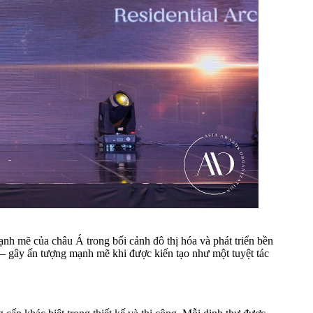
h mẽ của châu Á trong bối cảnh đô thị hóa và phát triển bền
 – gây ấn tượng mạnh mẽ khi được kiến tạo như một tuyệt tác