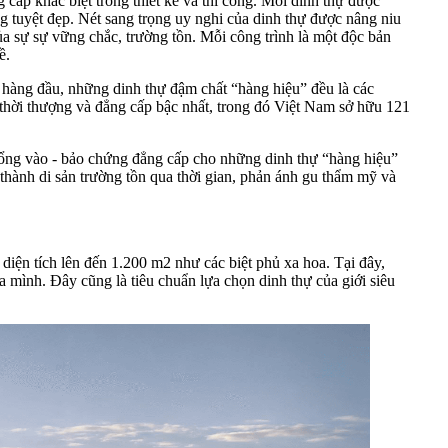
cấp khác biệt trong thiết kế và thi công. Mỗi dinh thự được
g tuyệt đẹp. Nét sang trọng uy nghi của dinh thự được nâng niu
ủa sự sự vững chắc, trường tồn. Mỗi công trình là một độc bản
ề.
t hàng đầu, những dinh thự đậm chất “hàng hiệu” đều là các
 thời thượng và đẳng cấp bậc nhất, trong đó Việt Nam sở hữu 121
 cổng vào - bảo chứng đẳng cấp cho những dinh thự “hàng hiệu”
 thành di sản trường tồn qua thời gian, phản ánh gu thẩm mỹ và
diện tích lên đến 1.200 m2 như các biệt phủ xa hoa. Tại đây,
a mình. Đây cũng là tiêu chuẩn lựa chọn dinh thự của giới siêu