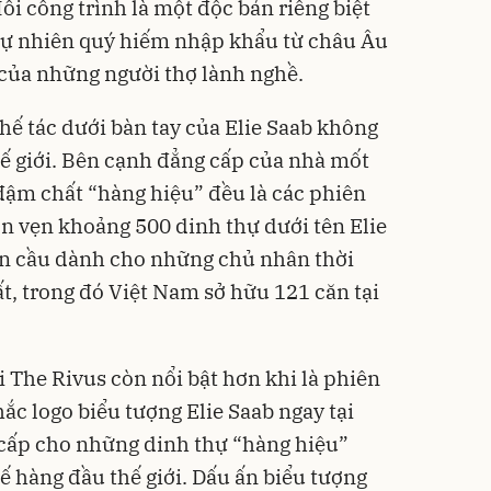
ỗi công trình là một độc bản riêng biệt
n tự nhiên quý hiếm nhập khẩu từ châu Âu
của những người thợ lành nghề.
ế tác dưới bàn tay của Elie Saab không
 thế giới. Bên cạnh đẳng cấp của nhà mốt
đậm chất “hàng hiệu” đều là các phiên
ỏn vẹn khoảng 500 dinh thự dưới tên Elie
àn cầu dành cho những chủ nhân thời
t, trong đó Việt Nam sở hữu 121 căn tại
i The Rivus còn nổi bật hơn khi là phiên
c logo biểu tượng Elie Saab ngay tại
 cấp cho những dinh thự “hàng hiệu”
ế hàng đầu thế giới. Dấu ấn biểu tượng