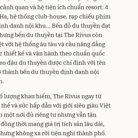
cảnh quan và hệ tiện ích chuẩn resort: 4
 Ha, hệ thống club-house, rạp chiếu phim
định danh nội khu… Bến đỗ du thuyền đạt
hưng bến du thuyền tại The Rivus còn
ệt với hệ thống âu tàu và cầu nâng đẳng
c thiết kế và vận hành theo chuẩn quốc
neo đậu du thuyền được chỉ định với tên
ở thành bến du thuyền định danh nội
m.
số lượng khan hiếm, The Rivus ngay từ
thế và sức hấp dẫn với giới siêu giàu Việt
 một nơi đủ riêng tư nhưng vẫn tận
ồng thời mang giá trị tích sản lâu dài,
t nhưng không xa rời tiện nghi thành phố.