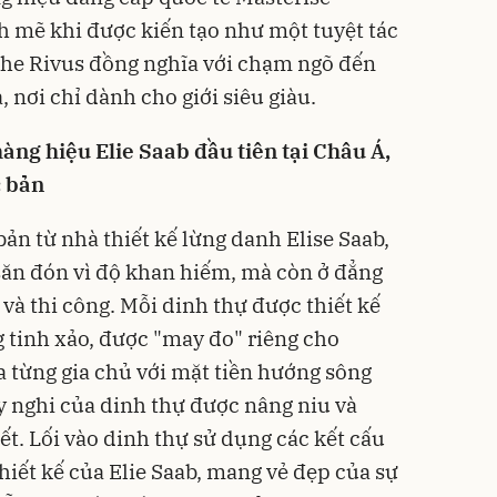
 mẽ khi được kiến tạo như một tuyệt tác
The Rivus đồng nghĩa với chạm ngõ đến
, nơi chỉ dành cho giới siêu giàu.
àng hiệu Elie Saab đầu tiên tại Châu Á,
c bản
ản từ nhà thiết kế lừng danh Elise Saab,
săn đón vì độ khan hiếm, mà còn ở đẳng
 và thi công. Mỗi dinh thự được thiết kế
 tinh xảo, được "may đo" riêng cho
a từng gia chủ với mặt tiền hướng sông
uy nghi của dinh thự được nâng niu và
ết. Lối vào dinh thự sử dụng các kết cấu
hiết kế của Elie Saab, mang vẻ đẹp của sự