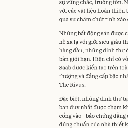
sự vững chắc, trường tồn. M
với các vật liệu hoàn thiệ
qua sự chăm chút tinh xảo 
Những bất động sản được ch
hề xa lạ với giới siêu giàu
hàng đầu, những dinh thự 
bản giới hạn. Hiện chỉ có v
Saab được kiến tạo trên to
thượng và đẳng cấp bậc nhấ
The Rivus.
Đặc biệt, những dinh thự tạ
bản duy nhất được chạm khắ
cổng vào - bảo chứng đẳng
đúng chuẩn của nhà thiết k