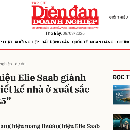
GIỚI THIỆU
bình luận
Thứ Bảy,
08/08/2026
P LUẬT
KHỞI NGHIỆP
BẤT ĐỘNG SẢN
QUỐC TẾ
NGÂN HÀNG - CHỨN
nghiệp - dự án
iệu Elie Saab giành
ĐỌC T
iết kế nhà ở xuất sắc
Hủy
G
25”
hàng hiệu mang thương hiệu Elie Saab