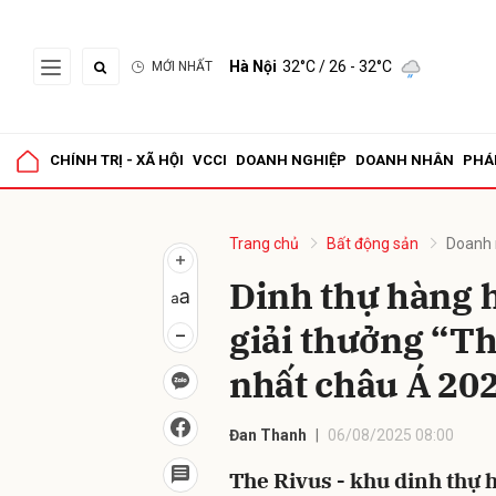
Hà Nội
32°C
/ 26 - 32°C
MỚI NHẤT
Gửi 
CHÍNH TRỊ - XÃ HỘI
VCCI
DOANH NGHIỆP
DOANH NHÂN
PHÁ
Trang chủ
Bất động sản
Doanh 
Dinh thự hàng h
giải thưởng “Th
nhất châu Á 20
Đan Thanh
06/08/2025 08:00
The Rivus - khu dinh thự 