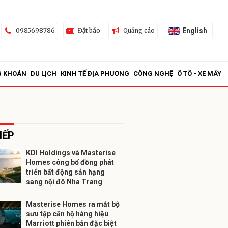
English
0985698786
Đặt báo
Quảng cáo
G KHOÁN
DU LỊCH
KINH TẾ ĐỊA PHƯƠNG
CÔNG NGHỆ
Ô TÔ - XE MÁY
IẾP
KDI Holdings và Masterise
Homes công bố đồng phát
ửi
triển bất động sản hạng
sang nội đô Nha Trang
Masterise Homes ra mắt bộ
sưu tập căn hộ hàng hiệu
Marriott phiên bản đặc biệt