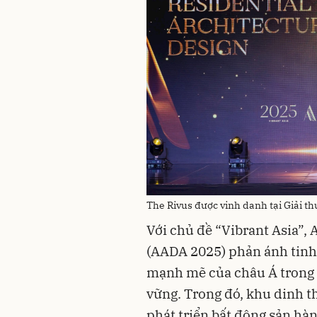
The Rivus được vinh danh tại Giải t
Với chủ đề “Vibrant Asia”,
(AADA 2025) phản ánh tinh 
mạnh mẽ của châu Á trong b
vững. Trong đó, khu dinh th
phát triển bất động sản hà