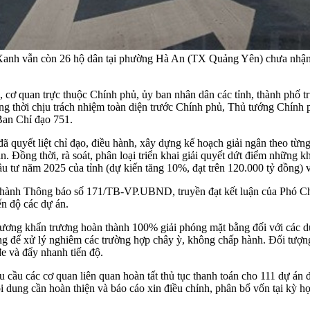
Xanh vẫn còn 26 hộ dân tại phường Hà An (TX Quảng Yên) chưa nhận 
ơ quan trực thuộc Chính phủ, ủy ban nhân dân các tỉnh, thành phố trực
g thời chịu trách nhiệm toàn diện trước Chính phủ, Thủ tướng Chính 
Ban Chỉ đạo 751.
ã quyết liệt chỉ đạo, điều hành, xây dựng kế hoạch giải ngân theo từn
án. Đồng thời, rà soát, phân loại triển khai giải quyết dứt điểm những
u tư năm 2025 của tỉnh (dự kiến tăng 10%, đạt trên 120.000 tỷ đồng) vào
hành Thông báo số 171/TB-VP.UBND, truyền đạt kết luận của Phó Ch
ến độ các dự án.
phương khẩn trương hoàn thành 100% giải phóng mặt bằng đối với các d
ơng để xử lý nghiêm các trường hợp chây ỳ, không chấp hành. Đối tượn
e và đẩy nhanh tiến độ.
cầu các cơ quan liên quan hoàn tất thủ tục thanh toán cho 111 dự án 
nội dung cần hoàn thiện và báo cáo xin điều chỉnh, phân bổ vốn tại kỳ