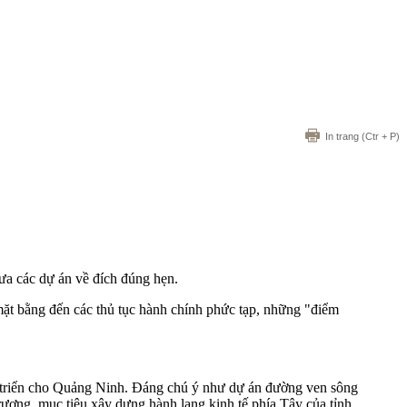
In trang
(Ctr + P)
ưa các dự án về đích đúng hẹn.
mặt bằng đến các thủ tục hành chính phức tạp, những "điểm
phát triển cho Quảng Ninh. Đáng chú ý như dự án đường ven sông
ương, mục tiêu xây dựng hành lang kinh tế phía Tây của tỉnh,