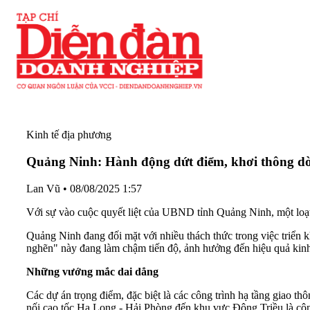
Kinh tế địa phương
Quảng Ninh: Hành động dứt điểm, khơi thông dò
Lan Vũ
•
08/08/2025 1:57
Với sự vào cuộc quyết liệt của UBND tỉnh Quảng Ninh, một loạt
Quảng Ninh đang đối mặt với nhiều thách thức trong việc triển
nghẽn" này đang làm chậm tiến độ, ảnh hưởng đến hiệu quả kinh 
N
hững vướng mắc dai dẳng
Các dự án trọng điểm, đặc biệt là các công trình hạ tầng giao t
nối cao tốc Hạ Long - Hải Phòng đến khu vực Đông Triều là công