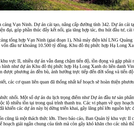
 cảng Vạn Ninh. Dự án cải tạo, nâng cấp đường tỉnh 342. Dự án cải 
n đại, góp phần thúc đẩy kết nối, gia tăng hợp tác, thu hút đầu tư, cải
 cảng tổng hợp Vạn Ninh (giai đoạn 1), Nhà máy điện khí LNG Quảng 
g vốn đầu tư khoảng 10.500 tỷ đồng. Khu đô thị phức hợp Hạ Long Xa
 khu vực II, nhiều dự án vẫn đang chậm tiến độ, tồn đọng và gặp phải
n hình như dự án Khu đô thị phức hợp Hạ Long Xanh do liên danh Vin
được phương án đền bù, ảnh hưởng trực tiếp đến đời sống và tiến độ
các cơ quan liên quan đã thống nhất kế hoạch sẽ hoàn thiện phương 
ề nhức nhối. Một số dự án du lịch trọng điểm như Dự án đầu tư sản ph
 lộ nhiều tồn tại trong quá trình thanh tra. Các vi phạm về quy hoạch
ã khiến các dự án này bị dừng triển khai, gây lãng phí lớn nguồn lực đ
 vốn cũng là một thách thức lớn. Theo báo cáo, Ban Quản lý khu vực II
ế hoạch giải ngân chung của tỉnh mà còn gây khó khăn cho các nhà thầ