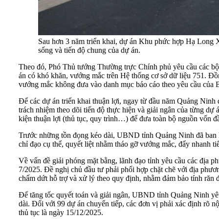
Sau hơn 3 năm triển khai, dự án Khu phức hợp Hạ Long 
sống và tiến độ chung của dự án.
Theo đó, Phó Thủ tướng Thường trực Chính phủ yêu cầu các bộ, c
án có khó khăn, vướng mắc trên Hệ thống cơ sở dữ liệu 751. Đồn
vướng mắc không đưa vào danh mục báo cáo theo yêu cầu của 
Để các dự án triển khai thuận lợi, ngay từ đầu năm Quảng Ninh đ
trách nhiệm theo dõi tiến độ thực hiện và giải ngân của từng dự 
kiện thuận lợi (thủ tục, quy trình…) để đưa toàn bộ nguồn vốn đầ
Trước những tồn đọng kéo dài, UBND tỉnh Quảng Ninh đã ban 
chỉ đạo cụ thể, quyết liệt nhằm tháo gỡ vướng mắc, đẩy nhanh ti
Về vấn đề giải phóng mặt bằng, lãnh đạo tỉnh yêu cầu các địa 
7/2025. Đề nghị chủ đầu tư phải phối hợp chặt chẽ với địa phư
chấm dứt hỗ trợ và xử lý theo quy định, nhằm đảm bảo tính răn đ
Để tăng tốc quyết toán và giải ngân, UBND tỉnh Quảng Ninh yêu 
dài. Đối với 99 dự án chuyển tiếp, các đơn vị phải xác định rõ 
thủ tục là ngày 15/12/2025.