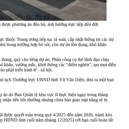
được phương án đền bù, ảnh hưởng trực tiếp đến đời
 thuộc Trung ương tiếp tục rà soát, cập nhật thông tin các dự
phủ trong trường hợp bỏ sót, còn dự án tồn đọng, khó khăn
g tháng, quý cho từng dự án, Phân công cụ thể lãnh đạo chịu
 khó khăn, vướng mắc, khơi thông các “điểm nghẽn”, tạo mọi điều
 phát triển kinh tế - xã hội.
ủ tịch Thường trực UBND tỉnh Vũ Văn Diện, đưa ra một loạt
ự án do Ban Quản lý khu vực II thực hiện ngay trong tháng
g nhận tiền bồi thường nhưng chưa bàn giao mặt bằng sẽ bị
đã được quyết toán trong quý 4/2025 đến năm 2026, tránh kéo
 họp HĐND tỉnh cuối năm (tháng 12/2025) với hạn cuối hoàn tất