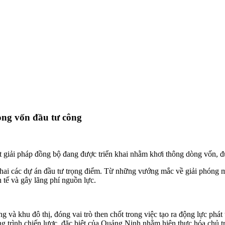
ng vốn đầu tư công
 giải pháp đồng bộ đang được triển khai nhằm khơi thông dòng vốn, đ
 khai các dự án đầu tư trọng điểm. Từ những vướng mắc về giải phóng 
tế và gây lãng phí nguồn lực.
hông và khu đô thị, đóng vai trò then chốt trong việc tạo ra động lực 
 trình chiến lược, đặc biệt của Quảng Ninh nhằm hiện thực hóa chủ tr