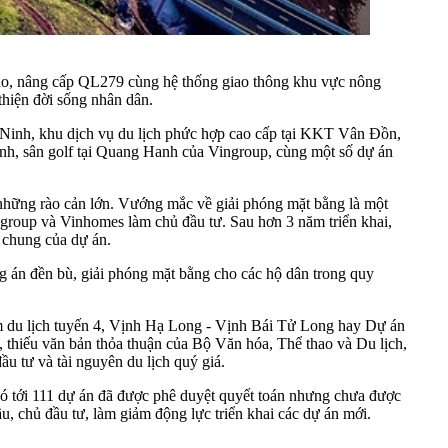
tạo, nâng cấp QL279 cùng hệ thống giao thông khu vực nông
 thiện đời sống nhân dân.
Ninh, khu dịch vụ du lịch phức hợp cao cấp tại KKT Vân Đồn,
nh, sân golf tại Quang Hanh của Vingroup, cùng một số dự án
 những rào cản lớn. Vướng mắc về giải phóng mặt bằng là một
group và Vinhomes làm chủ đầu tư. Sau hơn 3 năm triển khai,
 chung của dự án.
án đền bù, giải phóng mặt bằng cho các hộ dân trong quy
ẩm du lịch tuyến 4, Vịnh Hạ Long - Vịnh Bái Tử Long hay Dự án
, thiếu văn bản thỏa thuận của Bộ Văn hóa, Thể thao và Du lịch,
ầu tư và tài nguyên du lịch quý giá.
 có tới 111 dự án đã được phê duyệt quyết toán nhưng chưa được
u, chủ đầu tư, làm giảm động lực triển khai các dự án mới.