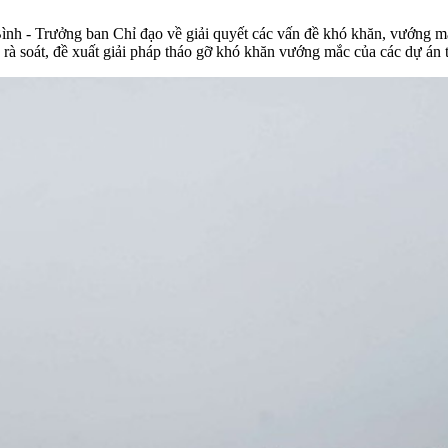
h - Trưởng ban Chỉ đạo về giải quyết các vấn đề khó khăn, vướng mắ
 soát, đề xuất giải pháp tháo gỡ khó khăn vướng mắc của các dự án t