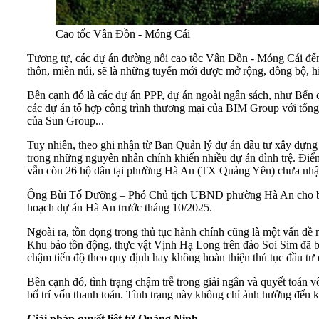
Cao tốc Vân Đồn - Móng Cái
Tương tự, các dự án đường nối cao tốc Vân Đồn - Móng Cái đến
thôn, miền núi, sẽ là những tuyến mới được mở rộng, đồng bộ, hiệ
Bên cạnh đó là các dự án PPP, dự án ngoài ngân sách, như Bến
các dự án tổ hợp công trình thương mại của BIM Group với tổn
của Sun Group...
Tuy nhiên, theo ghi nhận từ Ban Quản lý dự án đầu tư xây dựng
trong những nguyên nhân chính khiến nhiều dự án đình trệ. Điể
vẫn còn 26 hộ dân tại phường Hà An (TX Quảng Yên) chưa nhận 
Ông Bùi Tố Dưỡng – Phó Chủ tịch UBND phường Hà An cho biết, 
hoạch dự án Hà An trước tháng 10/2025.
Ngoài ra, tồn đọng trong thủ tục hành chính cũng là một vấn đ
Khu bảo tồn động, thực vật Vịnh Hạ Long trên đảo Soi Sim đã bộc
chậm tiến độ theo quy định hay không hoàn thiện thủ tục đầu tư đ
Bên cạnh đó, tình trạng chậm trễ trong giải ngân và quyết toán
bố trí vốn thanh toán. Tình trạng này không chỉ ảnh hưởng đến k
Giải pháp quyết liệt từ Quảng Ninh