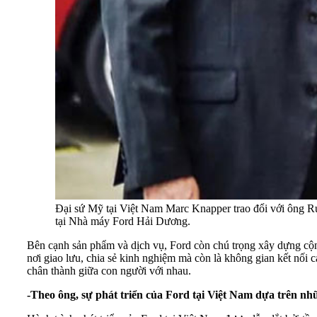
Đại sứ Mỹ tại Việt Nam Marc Knapper trao đổi với ông R
tại Nhà máy Ford Hải Dương.
Bên cạnh sản phẩm và dịch vụ, Ford còn chú trọng xây dựng cộ
nơi giao lưu, chia sẻ kinh nghiệm mà còn là không gian kết nối 
chân thành giữa con người với nhau.
-Theo ông, sự phát triển của Ford tại Việt Nam dựa trên nhữn