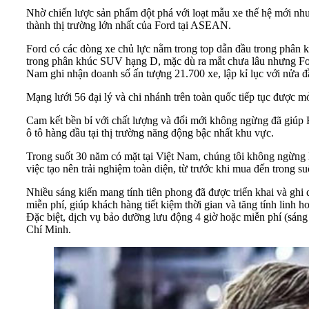
Nhờ chiến lược sản phẩm đột phá với loạt mẫu xe thế hệ mới như
thành thị trường lớn nhất của Ford tại ASEAN.
Ford có các dòng xe chủ lực nằm trong top dẫn đầu trong phân k
trong phân khúc SUV hạng D, mặc dù ra mắt chưa lâu nhưng Ford
Nam ghi nhận doanh số ấn tượng 21.700 xe, lập kỉ lục với nửa đầ
Mạng lưới 56 đại lý và chi nhánh trên toàn quốc tiếp tục được 
Cam kết bền bỉ với chất lượng và đổi mới không ngừng đã giúp 
ô tô hàng đầu tại thị trường năng động bậc nhất khu vực.
Trong suốt 30 năm có mặt tại Việt Nam, chúng tôi không ngừng l
việc tạo nên trải nghiệm toàn diện, từ trước khi mua đến trong 
Nhiều sáng kiến mang tính tiên phong đã được triển khai và gh
miễn phí, giúp khách hàng tiết kiệm thời gian và tăng tính linh 
Đặc biệt, dịch vụ bảo dưỡng lưu động 4 giờ hoặc miễn phí (sáng
Chí Minh.