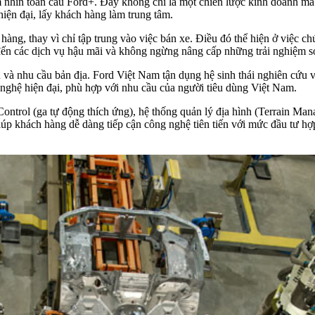
tầm nhìn toàn cầu Ford+. Đây không chỉ là một chiến lược kinh doanh 
hiện đại, lấy khách hàng làm trung tâm.
hàng, thay vì chỉ tập trung vào việc bán xe. Điều đó thể hiện ở việc c
 đến các dịch vụ hậu mãi và không ngừng nâng cấp những trải nghiệm 
và nhu cầu bản địa. Ford Việt Nam tận dụng hệ sinh thái nghiên cứu và
ghệ hiện đại, phù hợp với nhu cầu của người tiêu dùng Việt Nam.
Control (ga tự động thích ứng), hệ thống quản lý địa hình (Terrain M
iúp khách hàng dễ dàng tiếp cận công nghệ tiên tiến với mức đầu tư hợp