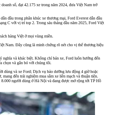
ục doanh số, đạt 42.175 xe trong năm 2024, đưa Việt Nam trở
t dẫn đầu trong phân khúc xe thương mại, Ford Everest dẫn đầu
g C với vị trí top 2. Trong sáu tháng đầu năm 2025, Ford Việt
khách hàng Việt ở mọi vùng miền.
iệt Nam. Đây cũng là minh chứng rõ nét cho vị thế thương hiệu
 ý nghĩa và khác biệt. Không chỉ bán xe, Ford luôn hướng đến
ựa chọn và gắn bó với chúng tôi.
ười dùng và xe Ford; Dịch vụ bảo dưỡng lưu động 4 giờ hoặc
 tử, mang đến trải nghiệm mua sắm xe liền mạch và thuận tiện.
 gần 8.000 người dùng ở Hà Nội và đang được mở rộng tới TP Hồ