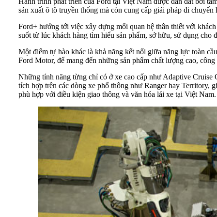
Hành trình phát triển của Ford tại Việt Nam được dẫn dắt bởi 
sản xuất ô tô truyền thống mà còn cung cấp giải pháp di chuyển 
Ford+ hướng tới việc xây dựng mối quan hệ thân thiết với khách 
suốt từ lúc khách hàng tìm hiểu sản phẩm, sở hữu, sử dụng cho
Một điểm tự hào khác là khả năng kết nối giữa năng lực toàn cầu 
Ford Motor, để mang đến những sản phẩm chất lượng cao, công n
Những tính năng từng chỉ có ở xe cao cấp như Adaptive Cruise 
tích hợp trên các dòng xe phổ thông như Ranger hay Territory, g
phù hợp với điều kiện giao thông và văn hóa lái xe tại Việt Nam.