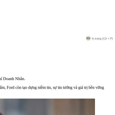
In trang
(Ctr + P)
hí Doanh Nhân.
m, Ford còn tạo dựng niềm tin, sự tin tưởng và giá trị bền vững