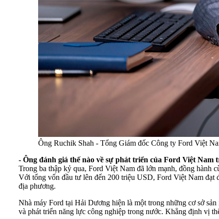
Ông Ruchik Shah - Tổng Giám đốc Công ty Ford Việt N
- Ông đánh giá thế nào về sự phát triển của Ford Việt Nam
Trong ba thập kỷ qua, Ford Việt Nam đã lớn mạnh, đồng hành cùng
Với tổng vốn đầu tư lên đến 200 triệu USD, Ford Việt Nam đạt đ
địa phương.
Nhà máy Ford tại Hải Dương hiện là một trong những cơ sở sản x
và phát triển năng lực công nghiệp trong nước. Khẳng định vị th