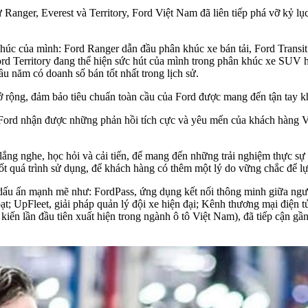
 Ranger, Everest và Territory, Ford Việt Nam đã liên tiếp phá vỡ kỷ l
húc của mình: Ford Ranger dẫn đầu phân khúc xe bán tải, Ford Transi
 Territory đang thể hiện sức hút của mình trong phân khúc xe SUV hạn
u năm có doanh số bán tốt nhất trong lịch sử.
mở rộng, đảm bảo tiêu chuẩn toàn cầu của Ford được mang đến tận tay 
Ford nhận được những phản hồi tích cực và yêu mến của khách hàng V
ắng nghe, học hỏi và cải tiến, để mang đến những trải nghiệm thực sự
suốt quá trình sử dụng, để khách hàng có thêm một lý do vững chắc để l
i dấu ấn mạnh mẽ như: FordPass, ứng dụng kết nối thông minh giữa ng
hoạt; UpFleet, giải pháp quản lý đội xe hiện đại; Kênh thương mại điện
 kiến lần đầu tiên xuất hiện trong ngành ô tô Việt Nam), đã tiếp cận