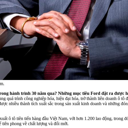
am.
 trong hành trình 30 năm qua? Những mục tiêu Ford đặt ra được h
 quá trình công nghiệp hóa, hiện đại hóa, trở thành liên doanh ô tô đ
ược nhiều thành tích xuất sắc trong sản xuất kinh doanh và những đóng
uất ô tô tiên tiến hàng đầu Việt Nam, với hơn 1.200 lao động, trong 
ế tiên phong về chất lượng và đổi mới.