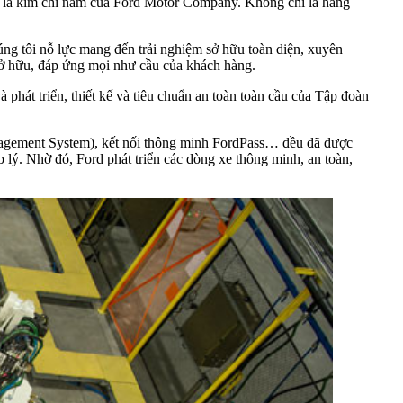
mà là kim chỉ nam của Ford Motor Company. Không chỉ là hãng
húng tôi nỗ lực mang đến trải nghiệm sở hữu toàn diện, xuyên
sở hữu, đáp ứng mọi như cầu của khách hàng.
 phát triển, thiết kế và tiêu chuẩn an toàn toàn cầu của Tập đoàn
anagement System), kết nối thông minh FordPass… đều đã được
 lý. Nhờ đó, Ford phát triển các dòng xe thông minh, an toàn,