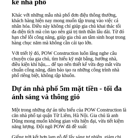
kế nhà phố
Khác với những mẫu nhà phố đơn điệu thông thường,
khách hàng hiện nay mong muốn tập trung vào việc cá
nhân hóa. Điều này không chỉ giúp gia chủ khai thác tối
đa diện tích mà còn tạo nên giá trị tinh thần lâu dài. Từ đó
hạn chế lỗi công năng, giúp gia chủ an tâm sinh hoạt trong
hàng chục năm mà không cần cải tạo lớn.
Với triết lý đó, POW Construction luôn lắng nghe câu
chuyện của gia chủ, tìm hiểu kỹ mặt bằng, hướng nhà,
điều kiện khí hậu,... để tạo nên thiết kế vừa đẹp mắt vừa
chuẩn công năng, đảm bảo tạo ra những công trình nhà
phố riêng biệt, không rập khuôn.
Dự án nhà phố 5m mặt tiền - tối đa
ánh sáng và thông gió
Một trong những dự án tiêu biểu của POW Construction là
căn nhà phố tại quận Từ Liêm, Hà Nội. Gia chủ là anh
Dũng mong muốn không gian vừa hiện đại, vừa tiết kiệm
năng lượng. Đội ngũ POW đã đề xuất:
Giếng trời kết hợp lam gỗ để lấy sáng tự nhiên, giảm chi