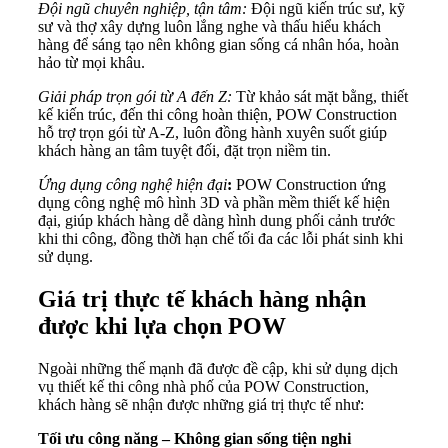
Đội ngũ chuyên nghiệp, tận tâm:
Đội ngũ kiến ​​trúc sư, kỹ
sư và thợ xây dựng luôn lắng nghe và thấu hiểu khách
hàng để sáng tạo nên không gian sống cá nhân hóa, hoàn
hảo từ mọi khâu.
Giải pháp trọn gói từ A đến Z:
Từ khảo sát mặt bằng, thiết
kế kiến trúc, đến thi công hoàn thiện, POW Construction
hỗ trợ trọn gói từ A-Z, luôn đồng hành xuyên suốt giúp
khách hàng an tâm tuyệt đối, đặt trọn niềm tin.
Ứng dụng công nghệ hiện đại
:
POW Construction ứng
dụng công nghệ mô hình 3D và phần mềm thiết kế hiện
đại, giúp khách hàng dễ dàng hình dung phối cảnh trước
khi thi công, đồng thời hạn chế tối đa các lỗi phát sinh khi
sử dụng.
Giá trị thực tế khách hàng nhận
được khi lựa chọn POW
Ngoài những thế mạnh đã được đề cập, khi sử dụng dịch
vụ thiết kế thi công nhà phố của POW Construction,
khách hàng sẽ nhận được những giá trị thực tế như:
Tối ưu công năng – Không gian sống tiện nghi