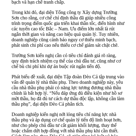
bạch và hạn chế tranh chấp.
Trong khi đó, đại diện Tổng công ty Xây dựng Trường
Sơn cho rằng, cơ chế chỉ định thầu đã giúp nhiều công
trình trọng điểm quốc gia triển khai thần tốc, điển hình như
các tuyến cao tốc Bắc – Nam. Ưu điểm lớn nhất là rút
ngắn thời gian và nâng cao hiệu quả quản lý. Tuy nhiên,
doanh nghiệp cũng cảnh báo nguy cơ thiếu minh bạch,
phát sinh chi phí cao nếu thiếu cơ chế giám sát chặt chẽ.
Trường Sơn kiến nghị cần có tiêu chí đánh giá rõ ràng,
quy định trách nhiệm cụ thể của chủ đầu tư, cũng như cơ
chế bù chi phí khi dự án buộc rút ngắn tiến độ.
Phát biểu đề xuất, đại diện Tập đoàn Đèo Cả tập trung vào
vấn đề quản lý nhà thầu phụ. Theo doanh nghiệp này, yêu
cầu nhà thầu phụ phải có năng lực tương đương nhà thầu
chính là bất hợp lý. “Nếu đáp ứng đủ điều kiện như hồ sơ
mời thầu, họ đã đủ tư cách dự thầu độc lập, không cần làm
thầu phụ”, đại diện Đèo Cả phân tích.
Doanh nghiệp kiến nghị nới lỏng tiêu chí năng lực nhà
thầu phụ và áp dụng cơ chế quản lý tiến độ linh hoạt hơn,
như cho phép chủ đầu tư cắt giảm khối lượng, thay thế
hoặc chấm dứt hợp đồng với nhà thầu phụ khi cần thiết.