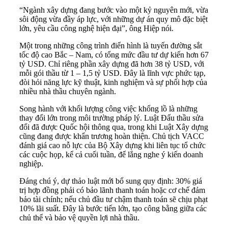
“Ngành xây dựng đang bước vào một kỷ nguyên mới, vừa
sôi động vừa đầy áp lực, với những dự án quy mô đặc biệt
lớn, yêu cầu công nghệ hiện đại”, ông Hiệp nói.
Một trong những công trình điển hình là tuyến đường sắt
tốc độ cao Bắc – Nam, có tổng mức đầu tư dự kiến hơn 67
tỷ USD. Chỉ riêng phần xây dựng đã hơn 38 tỷ USD, với
mỗi gói thầu từ 1 – 1,5 tỷ USD. Đây là lĩnh vực phức tạp,
đòi hỏi năng lực kỹ thuật, kinh nghiệm và sự phối hợp của
nhiều nhà thầu chuyên ngành.
Song hành với khối lượng công việc khổng lồ là những
thay đổi lớn trong môi trường pháp lý. Luật Đấu thầu sửa
đổi đã được Quốc hội thông qua, trong khi Luật Xây dựng
cũng đang được khẩn trương hoàn thiện. Chủ tịch VACC
đánh giá cao nỗ lực của Bộ Xây dựng khi liên tục tổ chức
các cuộc họp, kể cả cuối tuần, để lắng nghe ý kiến doanh
nghiệp.
Đáng chú ý, dự thảo luật mới bổ sung quy định: 30% giá
trị hợp đồng phải có bảo lãnh thanh toán hoặc cơ chế đảm
bảo tài chính; nếu chủ đầu tư chậm thanh toán sẽ chịu phạt
10% lãi suất. Đây là bước tiến lớn, tạo công bằng giữa các
chủ thể và bảo vệ quyền lợi nhà thầu.