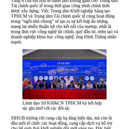
Tầng 6 của tòa nhà sẽ dành làm không gian cho Trung tâm
Tài chính quốc tế trong thời gian công trình chính thức
được xây dựng. Việc Trung tâm Khởi nghiệp Sáng tạo
TPHCM và Trung tâm Tài chính quốc tế cùng hoạt động
trong “ngôi nhà chung” sẽ tạo ra sự kết hợp ấn tượng,
mang lại nhiều thuận lợi cho kết nối của startup, nhất là
trong lĩnh vực công nghệ tài chính, quỹ đầu tư, ươm tạo và
doanh nghiệp khoa học công nghệ, ông Đình Thắng nhấn
mạnh.
Lãnh đạo Sở KH&CN TPHCM ký kết hợp
tác ghi nhớ với các đối tác
SIHUB không chỉ cung cấp hạ tầng hiện đại, mà còn là
đầu mối tổ chức các hoạt động, cung cấp dịch vụ hỗ trợ
cho hệ sinh thái khởi nghiệp đổi mới sáng tạo. Đặc biệt,