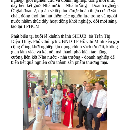
nghiệp, giới nghiên cứu và doanh nghiệp, đồng thời thúc
đẩy liên kết giữa Nhà nước – Nhà trường – Doanh nghiệp.
Ở giai đoạn 2, dự án sẽ tiếp tục được hoàn thiện cơ sở vật
chất, đồng thời thu hút thêm các nguồn lực trong và ngoài
nước nhằm thúc đẩy hoạt động khởi nghiệp, đổi mới sáng
tạo tại TPHCM.
Phát biểu tại buổi lễ khánh thành SIHUB, bà Trần Thị
Diệu Thúy, Phó Chủ tịch UBND TP Hồ Chí Minh kêu gọi
cộng đồng khởi nghiệp tận dụng chính sách ưu đãi, không
gian làm việc và kết nối mà thành phố kiến tạo; tăng
cường liên kết Nhà nước - nhà trường - doanh nghiệp để
biến kết quả nghiên cứu thành sản phẩm thương mại.