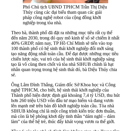
Phó Chủ tịch UBND TPHCM Trần Thị Diệu
Thúy cùng các đại biểu tham quan các giải
pháp công nghệ robot của cộng đồng khởi
nghiệp trong tòa nhà.
Theo bà, thành phố đã đặt ra những mục tiêu rất cụ thể
đến năm 2030, trong đó quy mô kinh tế số sẽ chiếm ít nhất
40% GRDP, năm nay, TP Hồ Chí Minh sẽ tiến vào top
100 thành phố có hệ sinh thái khởi nghiệp đổi mới sáng
tạo năng động nhất toàn cầu. Để đạt được những mục tiêu
chiến lược này, vai trò của hệ sinh thái khởi nghiệp sáng
tạo là vô cùng then chốt và tòa nhà SIHUB chính là hạt
nhân quan trọng trong hệ sinh thái đó, bà Diệu Thúy chia
sẻ.
Ông Lâm Đình Thắng, Giám đốc Sở Khoa học và Công
nghệ TPHCM, cho biết, hệ sinh thái khởi nghiệp của
Thành phố hiện được định giá khoảng 7,4 tỷ USD, thu hút
hơn 260 triệu USD vốn đầu tư mạo hiểm và đang vươn
lên mạnh mẽ trên bản đồ khởi nghiệp toàn cầu. Tòa nhà
SIHUB không chỉ là một công trình kiến trúc đơn thuần,
mà còn là bệ phóng khơi dậy tinh thần “dám nghĩ – dám
làm” của thế hệ trẻ, thúc đẩy khát vọng vươn ra thế giới.