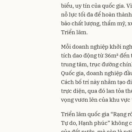
biểu, uy tín của quốc gia. V
nỗ lực tối đa để hoàn thàn
bảo chất lượng, thẩm mỹ, x
Triển lãm.
Mỗi doanh nghiệp khởi nghi
tích dao động từ 36m² đến t
trung tâm, trục đường chí
Quốc gia, doanh nghiệp đầu
Cách bố trí này nhằm tạo đ
trực diện, qua đó lan tỏa t
vọng vươn lên của khu vực
Triển lãm quốc gia “Rạng r
Tự do, Hạnh phúc” không ch
của đất nước, mà còn là nơi