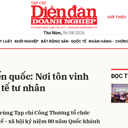
GIỚI THIỆU
bình luận
Thứ Năm,
06/08/2026
P LUẬT
KHỞI NGHIỆP
BẤT ĐỘNG SẢN
QUỐC TẾ
NGÂN HÀNG - CHỨN
n quốc: Nơi tôn vinh
ĐỌC T
 tế tư nhân
Hủy
G
cùng Tạp chí Công Thương tổ chức
tế - xã hội kỷ niệm 80 năm Quốc khánh