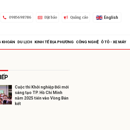
English
0985698786
Đặt báo
Quảng cáo
G KHOÁN
DU LỊCH
KINH TẾ ĐỊA PHƯƠNG
CÔNG NGHỆ
Ô TÔ - XE MÁY
IẾP
Cuộc thi Khởi nghiệp Đổi mới
sáng tạo TP. Hồ Chí Minh
ửi
năm 2025 tiến vào Vòng Bán
kết