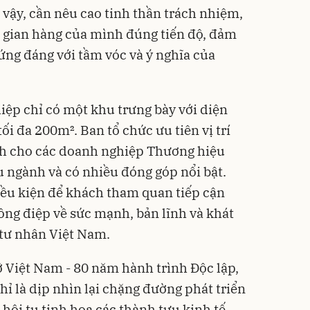
ì vậy, cần nêu cao tinh thần trách nhiệm,
h gian hàng của mình đúng tiến độ, đảm
ứng đáng với tầm vóc và ý nghĩa của
ệp chỉ có một khu trưng bày với diện
ối đa 200m². Ban tổ chức ưu tiên vị trí
nh cho các doanh nghiệp Thương hiệu
 ngành và có nhiều đóng góp nổi bật.
iều kiện để khách tham quan tiếp cận
hông điệp về sức mạnh, bản lĩnh và khát
 tư nhân Việt Nam.
ỡ Việt Nam - 80 năm hành trình Độc lập,
ỉ là dịp nhìn lại chặng đường phát triển
 hội tụ tinh hoa các thành tựu kinh tế -