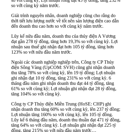
so với cùng kỳ; Lợi nhuận ròng đạt 45 tỷ đồng, tăng 232%
so với cùng kỳ năm trước.
Giải trình nguyên nhân, doanh nghiệp cũng cho rằng do
thời tiết lưu lượng nước về tốt nên sản lượng điện cao dẫn
đến doanh thu cao hơn so với cùng kỳ năm trước.
Lũy kế nửa đầu năm, doanh thu của thủy điện A Vương
đạt gần 278 tỷ đồng, tăng hơn 19,3% so với cùng kỳ. Lợi
nhuận sau thuế ghi nhận đạt hơn 105 tỷ đồng, tăng hơn
123% so với nửa đầu năm trước.
Ngoài các doanh nghiệp nghiệp trên, Công ty CP Thủy
điện Sông Vàng (UpCOM: SVH) cũng ghi nhận doanh
thu tăng 78% so với cùng kỳ, lên 19 tỷ đồng; Lợi nhuận
ghi nhận đạt 10 tỷ đồng, tăng 231% so với cùng kỳ. 6
tháng đầu năm ghi nhận doanh thu đạt 44 tỷ đồng, tăng
61% so với cùng kỳ; Lợi nhuận ghi nhận đạt 28 tỷ đồng,
tăng 104% so với cùng kỳ.
Công ty CP Thủy điện Miền Trung (HoSE: CHP) ghi
nhận doanh thu tăng 60% so với cùng kỳ, lên 237 tỷ đồng;
Lợi nhuận tăng 160% so với cùng kỳ, lên 105 tỷ đồng.
Lũy kế 6 tháng đầu năm, doanh thu thuần đạt 471 tỷ đồng,
tăng 64% so với cùng kỳ. Lợi nhuận ghi nhận đạt 225 tỷ
đồng, tăng 215% so với nửa đầu năm trước…