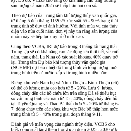
kỳ. Do đó, VCBS cho rằng có khả năng cao tăng trưởng
sản lượng cả năm 2025 sẽ thấp hơn hai con số.
Theo dự báo của Trung tâm khí tượng thủy văn quốc gia,
từ tháng 5 đến tháng 11/2025 xác suất 55 - 90% trạng thái
trung tính sẽ duy trì ảnh hưởng. Với tính mùa vụ của thủy
điện vào nửa cuối năm, đơn vị này tin rằng sản lượng của
nhóm này sẽ tiếp tục duy trì ở mức cao.
Cũng theo VCBS, IRI dự báo trong 3 tháng tới trạng thái
Trung lập sẽ có khả năng cao tác động lên thời tiết, về cuối
năm, trạng thái La Nina có xác suất khoảng 40% quay trở
lại. Trung tâm Dự báo khí tượng thủy văn quốc gia
(NCHMF) dự báo nhiệt độ trung bình và tổng lượng mưa
trung bình trên cả nước xấp xỉ trung bình nhiều năm.
Riêng khu vực Nam bộ và Ninh Thuận - Bình Thuận (cũ)
có thể có lượng mưa cao hơn từ 5 - 20%. Lưu ý, lượng
dòng chảy đến các hồ chứa lớn trên sông Đà sẽ thiếu hụt
so với trung bình các năm từ 15 - 40%, dòng chảy đến hồ
tại Tuyên Quang và Thác Bà thấp hơn 5 - 20% từ tháng 6-
7, dòng chảy trên các sông khu vực Bắc bộ thấp hơn mức
trung bình từ 5 - 40% trong giai đoạn tháng 9-11.
Đánh giá về triển vọng của ngành thủy điện, VCBS cho
biết, công suất tăng thêm trong giai đoạn 2025 - 2030 ước