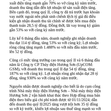
xuất điện tăng mạnh gần 70% so vớ cùng kỳ năm trước,
doanh thu tăng dẫn đến lợi nhuận từ sản xuất điện tăng.
Bên cạnh đó, trong quý II, công ty đã trả trước hạn khoản
vay nước ngoài nên phát sinh chênh lệch tỷ giá đủ điều
kiện gh nhận doanh thu tài chính sẽ được bên mua điện
thanh toán 28,5 tỷ đồng. Đồng thời, lãi vay trong kỳ giảm
gần 53% so với cùng kỳ năm trước.
Lũy kế 6 tháng đầu năm, doanh nghiệp ghi nhận doanh
thu đạt 114 tỷ đồng, tăng 53% so với cùng kỳ; Lợi nhuận
ròng cũng tăng mạnh 1.488% so với nửa đầu năm trước,
lên 52 tỷ đồng.
Cũng có mức tăng trưởng cao trong quý II và 6 tháng đầu
năm là Công ty CP Thủy điện Hương Sơn (UpCOM:
GSM), với doanh thu trong quý II đạt 54 tỷ đồng, tăng
187% so với cùng kỳ. Lợi nhuận ròng ghi nhận đạt 28 tỷ
đồng, tăng 930% so với cùng kỳ năm trước.
Nguyên nhân được doanh nghiệp cho biết là do cụm công
trình Nhà máy thủy điện Hương Sơn – Nhà máy thủy điện
Hương Sơn 2 vận hành khai thác theo Hợp đồng mua bán
điện theo biểu giá chi phí tránh được từ 01/11/2024; dẫn
đến doanh thu quý II/2025 tăng vượt trội hơn 35 tỷ đồng
so với kỳ trước, khiến lợi nhuận sau thuế tăng mạnh so với