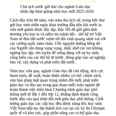
Chủ tịch nước gửi thư cho ngành Giáo dục
nhân dịp khai giảng năm học mới 2025-2026
Cách đây tròn 80 năm, vào mùa thu lịch sử, trong bức thư
gửi học sinh nhân ngày khai trường đầu tiên khi nước ta
vừa mới giành được độc lập, Bác Hồ đã gửi gắm tình
thương yêu bao la và niềm tin mãnh liệt – thế hệ trẻ Việt
Nam sẽ đưa đất nước vươn tới đài vinh quang sánh vai với
các cường quốc năm châu. Ước nguyện thiêng liêng đó
của Người vẫn đang vang vọng, nhắc nhở các em không
ngừng học tập, rèn luyện để xứng đáng với sự hy sinh,
cống hiến của các thế hệ đi trước, đóng góp vào sự nghiệp
bảo vệ, xây dựng và phát triển đất nước.
Năm học vừa qua, ngành Giáo dục đã chủ động, tích cực
tham mưu, đề xuất, hoàn thiện nhiều cơ chế, chính sách,
văn bản pháp luật quan trọng nhằm đổi mới, phát triển
giáo dục và đào tạo trong giai đoạn mới; toàn ngành đã
hoàn thành việc triển khai Chương trình giáo dục phổ
thông mới từ lớp 1 đến lớp 12, khẳng định thành công
bước đầu của quá trình đổi mới giáo dục phổ thông. Chất
lượng giáo dục các cấp học đều được nâng lên; học sinh
Việt Nam tiếp tục đạt thành tích cao tại các kỳ thi Olympic
quốc tế và khu vực, góp phần nâng cao vị thế giáo dục