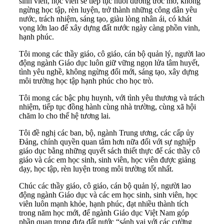
sinh viên, học viên sẽ tiếp tục nuôi dưỡng ước mơ, không
ngừng học tập, rèn luyện, trở thành những công dân yêu
nước, trách nhiệm, sáng tạo, giàu lòng nhân ái, có khát
vọng lớn lao để xây dựng đất nước ngày càng phồn vinh,
hạnh phúc.
Tôi mong các thầy giáo, cô giáo, cán bộ quản lý, người lao
động ngành Giáo dục luôn giữ vững ngọn lửa tâm huyết,
tình yêu nghề, không ngừng đổi mới, sáng tạo, xây dựng
môi trường học tập hạnh phúc cho học trò.
Tôi mong các bậc phụ huynh, với tình yêu thương và trách
nhiệm, tiếp tục đồng hành cùng nhà trường, cùng xã hội
chăm lo cho thế hệ tương lai.
Tôi đề nghị các ban, bộ, ngành Trung ương, các cấp ủy
Đảng, chính quyền quan tâm hơn nữa đối với sự nghiệp
giáo dục bằng những quyết sách thiết thực để các thầy cô
giáo và các em học sinh, sinh viên, học viên được giảng
dạy, học tập, rèn luyện trong môi trường tốt nhất.
Chúc các thầy giáo, cô giáo, cán bộ quản lý, người lao
động ngành Giáo dục và các em học sinh, sinh viên, học
viên luôn mạnh khỏe, hạnh phúc, đạt nhiều thành tích
trong năm học mới, để ngành Giáo dục Việt Nam góp
phần quan trọng đưa đất nước “sánh vai với các cường