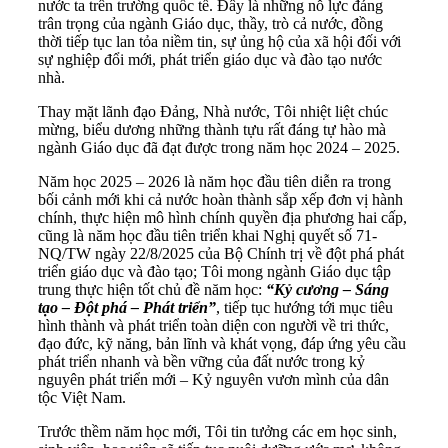
nước ta trên trường quốc tế. Đây là những nỗ lực đáng
trân trọng của ngành Giáo dục, thầy, trò cả nước, đồng
thời tiếp tục lan tỏa niềm tin, sự ủng hộ của xã hội đối với
sự nghiệp đổi mới, phát triển giáo dục và đào tạo nước
nhà.
Thay mặt lãnh đạo Đảng, Nhà nước, Tôi nhiệt liệt chúc
mừng, biểu dương những thành tựu rất đáng tự hào mà
ngành Giáo dục đã đạt được trong năm học 2024 – 2025.
Năm học 2025 – 2026 là năm học đầu tiên diễn ra trong
bối cảnh mới khi cả nước hoàn thành sắp xếp đơn vị hành
chính, thực hiện mô hình chính quyền địa phương hai cấp,
cũng là năm học đầu tiên triển khai Nghị quyết số 71-
NQ/TW ngày 22/8/2025 của Bộ Chính trị về đột phá phát
triển giáo dục và đào tạo; Tôi mong ngành Giáo dục tập
trung thực hiện tốt chủ đề năm học:
“Kỷ cương – Sáng
tạo – Đột phá – Phát triển”
, tiếp tục hướng tới mục tiêu
hình thành và phát triển toàn diện con người về tri thức,
đạo đức, kỹ năng, bản lĩnh và khát vọng, đáp ứng yêu cầu
phát triển nhanh và bền vững của đất nước trong kỷ
nguyên phát triển mới – Kỷ nguyên vươn mình của dân
tộc Việt Nam.
Trước thềm năm học mới, Tôi tin tưởng các em học sinh,