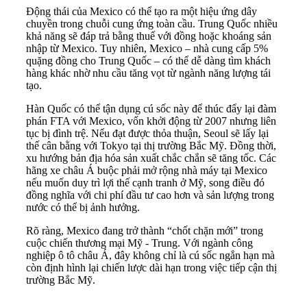
Động thái của Mexico có thể tạo ra một hiệu ứng dây
chuyền trong chuỗi cung ứng toàn cầu. Trung Quốc nhiều
khả năng sẽ đáp trả bằng thuế với đồng hoặc khoáng sản
nhập từ Mexico. Tuy nhiên, Mexico – nhà cung cấp 5%
quặng đồng cho Trung Quốc – có thể dễ dàng tìm khách
hàng khác nhờ nhu cầu tăng vọt từ ngành năng lượng tái
tạo.
Hàn Quốc có thể tận dụng cú sốc này để thúc đẩy lại đàm
phán FTA với Mexico, vốn khởi động từ 2007 nhưng liên
tục bị đình trệ. Nếu đạt được thỏa thuận, Seoul sẽ lấy lại
thế cân bằng với Tokyo tại thị trường Bắc Mỹ. Đồng thời,
xu hướng bản địa hóa sản xuất chắc chắn sẽ tăng tốc. Các
hãng xe châu Á buộc phải mở rộng nhà máy tại Mexico
nếu muốn duy trì lợi thế cạnh tranh ở Mỹ, song điều đó
đồng nghĩa với chi phí đầu tư cao hơn và sản lượng trong
nước có thể bị ảnh hưởng.
Rõ ràng, Mexico đang trở thành “chốt chặn mới” trong
cuộc chiến thương mại Mỹ - Trung. Với ngành công
nghiệp ô tô châu Á, đây không chỉ là cú sốc ngắn hạn mà
còn định hình lại chiến lược dài hạn trong việc tiếp cận thị
trường Bắc Mỹ.