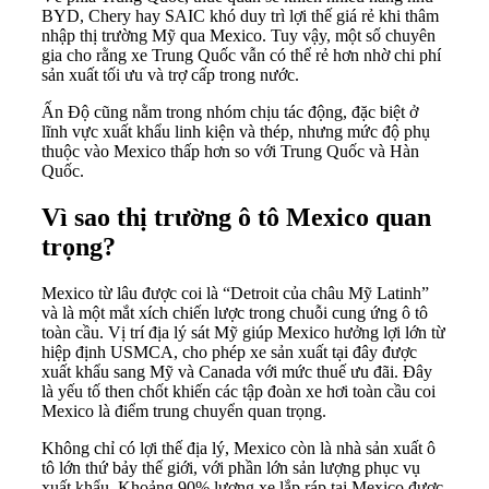
BYD, Chery hay SAIC khó duy trì lợi thế giá rẻ khi thâm
nhập thị trường Mỹ qua Mexico. Tuy vậy, một số chuyên
gia cho rằng xe Trung Quốc vẫn có thể rẻ hơn nhờ chi phí
sản xuất tối ưu và trợ cấp trong nước.
Ấn Độ cũng nằm trong nhóm chịu tác động, đặc biệt ở
lĩnh vực xuất khẩu linh kiện và thép, nhưng mức độ phụ
thuộc vào Mexico thấp hơn so với Trung Quốc và Hàn
Quốc.
Vì sao thị trường ô tô Mexico quan
trọng?
Mexico từ lâu được coi là “Detroit của châu Mỹ Latinh”
và là một mắt xích chiến lược trong chuỗi cung ứng ô tô
toàn cầu. Vị trí địa lý sát Mỹ giúp Mexico hưởng lợi lớn từ
hiệp định USMCA, cho phép xe sản xuất tại đây được
xuất khẩu sang Mỹ và Canada với mức thuế ưu đãi. Đây
là yếu tố then chốt khiến các tập đoàn xe hơi toàn cầu coi
Mexico là điểm trung chuyển quan trọng.
Không chỉ có lợi thế địa lý, Mexico còn là nhà sản xuất ô
tô lớn thứ bảy thế giới, với phần lớn sản lượng phục vụ
xuất khẩu. Khoảng 90% lượng xe lắp ráp tại Mexico được