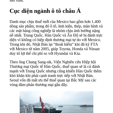
sản xuất.
Cục diện ngành ô tô châu Á
Danh mục chịu thuế mới của Mexico bao gồm hơn 1.400
dòng sản phẩm, trong đó ô tô, linh kiện, thép, màn hình và
các mặt hàng công nghiệp là nhóm chịu ảnh hưởng nặng
nề nhất. Trung Quốc, Hàn Quốc và Ấn Độ sẽ bị đánh trực
diện vì không có hiệp định thương mại tự do với Mexico.
Trong khi đó, Nhật Bản lại “thoát hiểm” khi đã ký FTA
với Mexico từ năm 2005, giúp Toyota, Honda và Nissan
duy trì lợi thế chi phí so với Hyundai và Kia.
Theo ông Chang Sang-sik, Viện Nghiên cứu Hiệp hội
Thương mại Quốc tế Hàn Quốc, thuế quan sẽ là cú đánh
mạnh với Trung Quốc nhưng cũng khiến Hàn Quốc thêm
khó khăn khi phải cạnh tranh trực tiếp với Nhật Bản.
Seoul vốn đã mất ưu thế thuế quan tại Bắc Mỹ sau các
vòng đàm phán thương mại gần đây.