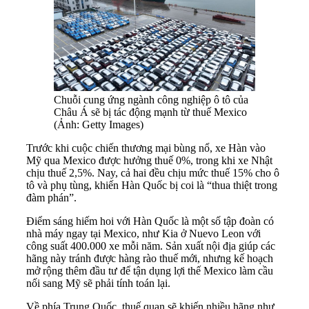
Chuỗi cung ứng ngành công nghiệp ô tô của
Châu Á sẽ bị tác động mạnh từ thuế Mexico
(Ảnh: Getty Images)
Trước khi cuộc chiến thương mại bùng nổ, xe Hàn vào
Mỹ qua Mexico được hưởng thuế 0%, trong khi xe Nhật
chịu thuế 2,5%. Nay, cả hai đều chịu mức thuế 15% cho ô
tô và phụ tùng, khiến Hàn Quốc bị coi là “thua thiệt trong
đàm phán”.
Điểm sáng hiếm hoi với Hàn Quốc là một số tập đoàn có
nhà máy ngay tại Mexico, như Kia ở Nuevo Leon với
công suất 400.000 xe mỗi năm. Sản xuất nội địa giúp các
hãng này tránh được hàng rào thuế mới, nhưng kế hoạch
mở rộng thêm đầu tư để tận dụng lợi thế Mexico làm cầu
nối sang Mỹ sẽ phải tính toán lại.
Về phía Trung Quốc, thuế quan sẽ khiến nhiều hãng như