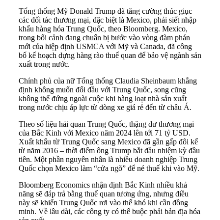
Tổng thống Mỹ Donald Trump đã tăng cường thúc giục
các đối tác thương mại, đặc biệt là Mexico, phải siết nhập
khẩu hàng hóa Trung Quốc, theo Bloomberg. Mexico,
trong bối cảnh đang chuẩn bị bước vào vòng đàm phán
mới của hiệp định USMCA với Mỹ và Canada, đã công
bố kế hoạch dựng hàng rào thuế quan để bảo vệ ngành sản
xuất trong nước.
Chính phủ của nữ Tổng thống Claudia Sheinbaum khẳng
định không muốn đối đầu với Trung Quốc, song cũng
không thể đứng ngoài cuộc khi hàng loạt nhà sản xuất
trong nước chịu áp lực từ dòng xe giá rẻ đến từ châu Á.
Theo số liệu hải quan Trung Quốc, thặng dư thương mại
của Bắc Kinh với Mexico năm 2024 lên tới 71 tỷ USD.
Xuất khẩu từ Trung Quốc sang Mexico đã gần gấp đôi kể
từ năm 2016 – thời điểm ông Trump bắt đầu nhiệm kỳ đầu
tiên. Một phần nguyên nhân là nhiều doanh nghiệp Trung
Quốc chọn Mexico làm “cửa ngõ” để né thuế khi vào Mỹ.
Bloomberg Economics nhận định Bắc Kinh nhiều khả
năng sẽ đáp trả bằng thuế quan tương ứng, nhưng điều
này sẽ khiến Trung Quốc rơi vào thế khó khi cần đồng
minh. Về lâu dài, các công ty có thể buộc phải bản địa hóa