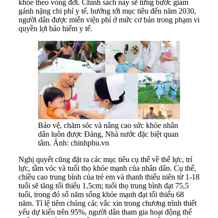
khỏe theo vòng đời. Chính sách này sẽ từng bước giảm
gánh nặng chi phí y tế, hướng tới mục tiêu đến năm 2030,
người dân được miễn viện phí ở mức cơ bản trong phạm vi
quyền lợi bảo hiểm y tế.
Bảo vệ, chăm sóc và nâng cao sức khỏe nhân
dân luôn được Đảng, Nhà nước đặc biệt quan
tâm. Ảnh: chinhphu.vn
Nghị quyết cũng đặt ra các mục tiêu cụ thể về thể lực, trí
lực, tầm vóc và tuổi thọ khỏe mạnh của nhân dân. Cụ thể,
chiều cao trung bình của trẻ em và thanh thiếu niên từ 1-18
tuổi sẽ tăng tối thiểu 1,5cm; tuổi thọ trung bình đạt 75,5
tuổi, trong đó số năm sống khỏe mạnh đạt tối thiểu 68
năm. Tỉ lệ tiêm chủng các vắc xin trong chương trình thiết
yếu dự kiến trên 95%, người dân tham gia hoạt động thể