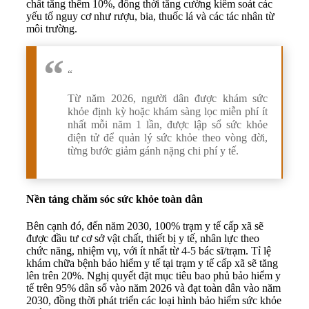
chất tăng thêm 10%, đồng thời tăng cường kiểm soát các
yếu tố nguy cơ như rượu, bia, thuốc lá và các tác nhân từ
môi trường.
“
Từ năm 2026, người dân được khám sức
khỏe định kỳ hoặc khám sàng lọc miễn phí ít
nhất mỗi năm 1 lần, được lập sổ sức khỏe
điện tử để quản lý sức khỏe theo vòng đời,
từng bước giảm gánh nặng chi phí y tế.
Nền tảng chăm sóc sức khỏe toàn dân
Bên cạnh đó, đến năm 2030, 100% trạm y tế cấp xã sẽ
được đầu tư cơ sở vật chất, thiết bị y tế, nhân lực theo
chức năng, nhiệm vụ, với ít nhất từ 4-5 bác sĩ/trạm. Tỉ lệ
khám chữa bệnh bảo hiểm y tế tại trạm y tế cấp xã sẽ tăng
lên trên 20%. Nghị quyết đặt mục tiêu bao phủ bảo hiểm y
tế trên 95% dân số vào năm 2026 và đạt toàn dân vào năm
2030, đồng thời phát triển các loại hình bảo hiểm sức khỏe