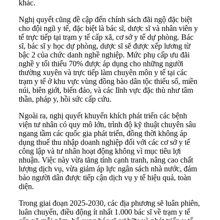
khác.
Nghị quyết cũng đề cập đến chính sách đãi ngộ đặc biệt
cho đội ngũ y tế, đặc biệt là bác sĩ, dược sĩ và nhân viên y
tế trực tiếp tại trạm y tế cấp xã, cơ sở y tế dự phòng. Bác
sĩ, bác sĩ y học dự phòng, dược sĩ sẽ được xếp lương từ
bậc 2 của chức danh nghề nghiệp. Mức phụ cấp ưu đãi
nghề y tối thiểu 70% được áp dụng cho những người
thường xuyên và trực tiếp làm chuyên môn y tế tại các
trạm y tế ở khu vực vùng đồng bào dân tộc thiểu số, miền
núi, biên giới, biển đảo, và các lĩnh vực đặc thù như tâm
thần, pháp y, hồi sức cấp cứu.
Ngoài ra, nghị quyết khuyến khích phát triển các bệnh
viện tư nhân có quy mô lớn, trình độ kỹ thuật chuyên sâu
ngang tầm các quốc gia phát triển, đồng thời không áp
dụng thuế thu nhập doanh nghiệp đối với các cơ sở y tế
công lập và tư nhân hoạt động không vì mục tiêu lợi
nhuận. Việc này vừa tăng tính cạnh tranh, nâng cao chất
lượng dịch vụ, vừa giảm áp lực ngân sách nhà nước, đảm
bảo người dân được tiếp cận dịch vụ y tế hiệu quả, toàn
diện.
Trong giai đoạn 2025-2030, các địa phương sẽ luân phiên,
luân chuyển, điều động ít nhất 1.000 bác sĩ về trạm y tế