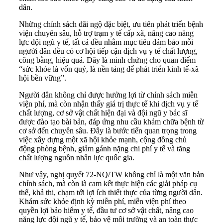
dân.
Những chính sách đãi ngộ đặc biệt, ưu tiên phát triển bệnh
viện chuyên sâu, hỗ trợ trạm y tế cấp xã, nâng cao năng
lực đội ngũ y tế, tất cả đều nhằm mục tiêu đảm bảo mỗi
người dân đều có cơ hội tiếp cận dịch vụ y tế chất lượng,
công bằng, hiệu quả. Đây là minh chứng cho quan điểm
“sức khỏe là vốn quý, là nền tảng để phát triển kinh tế-xã
hội bền vững”.
Người dân không chỉ được hưởng lợi từ chính sách miễn
viện phí, mà còn nhận thấy giá trị thực tế khi dịch vụ y tế
chất lượng, cơ sở vật chất hiện đại và đội ngũ y bác sĩ
được đào tạo bài bản, đáp ứng nhu cầu khám chữa bệnh từ
cơ sở đến chuyên sâu. Đây là bước tiến quan trọng trong
việc xây dựng một xã hội khỏe mạnh, cộng đồng chủ
động phòng bệnh, giảm gánh nặng chi phí y tế và tăng
chất lượng nguồn nhân lực quốc gia.
Như vậy, nghị quyết 72-NQ/TW không chỉ là một văn bản
chính sách, mà còn là cam kết thực hiện các giải pháp cụ
thể, khả thi, chạm tới lợi ích thiết thực của từng người dân.
Khám sức khỏe định kỳ miễn phí, miễn viện phí theo
quyền lợi bảo hiểm y tế, đầu tư cơ sở vật chất, nâng cao
năng lực đội ngũ y tế, bảo vệ môi trường và an toàn thực