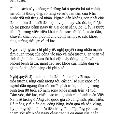
bền vững.
Chính sách này không chỉ dừng lại ở quyền lợi tài chính,
mà còn là thông điệp rõ ràng về sự quan tâm của Nhà
nước đối với từng cá nhân. Người dân không còn phải chờ
đến khi ốm đau mới đến bệnh viện; thay vào đó, họ được
hỗ trợ phòng bệnh ngay từ giai đoạn sàng lọc. Đây là bước
tiến lớn trong việc triển khai chăm sóc sức khỏe toàn dân,
khuyến khích cộng đồng chủ động nâng cao sức khỏe,
tăng cường thể lực và trí lực.
Ngoài việc giảm chi phí y tế, nghị quyết cũng nhấn mạnh
tầm quan trọng của công tác bảo vệ môi trường, an toàn vệ
sinh thực phẩm. Làm tốt hai việc này đồng nghĩa với
phòng bệnh từ xa, nâng cao sức khỏe của người dân và
giảm tối đa gánh nặng chi phí y tế.
Nghị quyết đặt ra tầm nhìn đến năm 2045 với mục tiêu
môi trường sống chất lượng tốt, các chỉ số sức khỏe của
người dân ngang tầm các nước phát triển, tuổi thọ trung
bình trên 80 tuổi, số năm sống khỏe mạnh trên 71 tuổi.
Tầm vóc, thể lực, chiều cao trung bình của thanh niên Việt
Nam sẽ tương đương các quốc gia có cùng mức phát triển.
Hệ thống y tế hiện đại, công bằng, hiệu quả và bền vững,
lấy phòng bệnh làm ưu tiên hàng đầu, đáp ứng yêu cầu
chăm sóc sức khỏe ngày càng cao và đa dạng của nhân