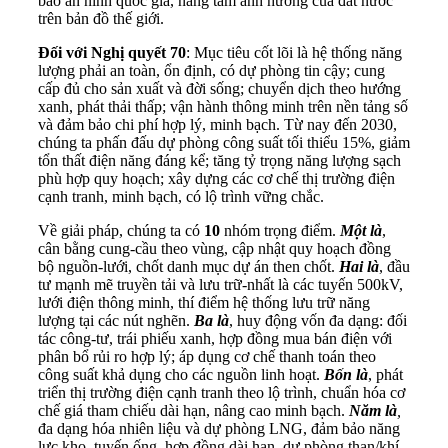
bảo an ninh quốc gia, nâng tầm ảnh hưởng của đất nước
trên bản đồ thế giới.
Đối với
Nghị quyết 70
: Mục tiêu cốt lõi là hệ thống năng
lượng phải an toàn, ổn định, có dự phòng tin cậy; cung
cấp đủ cho sản xuất và đời sống; chuyển dịch theo hướng
xanh, phát thải thấp; vận hành thông minh trên nền tảng số
và đảm bảo chi phí hợp lý, minh bạch. Từ nay đến 2030,
chúng ta phấn đấu dự phòng công suất tối thiểu 15%, giảm
tổn thất điện năng đáng kể; tăng tỷ trọng năng lượng sạch
phù hợp quy hoạch; xây dựng các cơ chế thị trường điện
cạnh tranh, minh bạch, có lộ trình vững chắc.
Về giải pháp, chúng ta có
10
nhóm trọng điểm.
Một là
,
cân bằng cung-cầu theo vùng, cập nhật quy hoạch đồng
bộ nguồn-lưới, chốt danh mục dự án then chốt.
Hai là
, đầu
tư mạnh mẽ truyền tải và lưu trữ-nhất là các tuyến 500kV,
lưới điện thông minh, thí điểm hệ thống lưu trữ năng
lượng tại các nút nghẽn.
Ba là
, huy động vốn đa dạng: đối
tác công-tư, trái phiếu xanh, hợp đồng mua bán điện với
phân bổ rủi ro hợp lý; áp dụng cơ chế thanh toán theo
công suất khả dụng cho các nguồn linh hoạt.
Bốn là
, phát
triển thị trường điện cạnh tranh theo lộ trình, chuẩn hóa cơ
chế giá tham chiếu dài hạn, nâng cao minh bạch.
Năm là
,
đa dạng hóa nhiên liệu và dự phòng LNG, đảm bảo năng
lực kho, tuyến ống, hợp đồng dài hạn, dự phòng than/khí