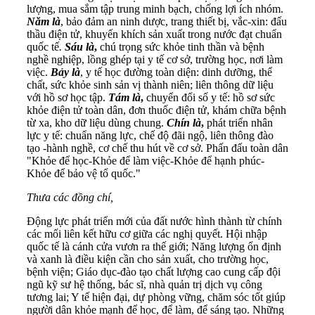
lượng, mua sắm tập trung minh bạch, chống lợi ích nhóm.
Năm là
, bảo đảm an ninh dược, trang thiết bị, vắc-xin: đấu
thầu điện tử, khuyến khích sản xuất trong nước đạt chuẩn
quốc tế
.
Sáu là
,
chú trọng sức khỏe tinh thần và bệnh
nghề nghiệp, lồng ghép tại y tế cơ sở, trường học, nơi làm
việc.
Bảy là
, y tế học đường toàn diện: dinh dưỡng, thể
chất, sức khỏe sinh sản vị thành niên; liên thông dữ liệu
với hồ sơ học tập.
Tám là
,
chuyển đổi số y tế: hồ sơ sức
khỏe điện tử toàn dân, đơn thuốc điện tử, khám chữa bệnh
từ xa, kho dữ liệu dùng chung.
Chín là
,
phát triển nhân
lực y tế: chuẩn năng lực, chế độ đãi ngộ, liên thông đào
tạo -hành nghề, cơ chế thu hút về cơ sở. Phấn đấu toàn dân
"Khỏe để học-Khỏe để làm việc-Khỏe để hạnh phúc-
Khỏe để bảo vệ tổ quốc."
T
hưa các đồng chí,
Động lực phát triển mới của đất nước hình thành từ chính
các mối liên kết hữu cơ giữa các nghị quyết. Hội nhập
quốc tế là cánh cửa vươn ra thế giới; Năng lượng ổn định
và xanh là điều kiện cần cho sản xuất, cho trường học,
bệnh viện; Giáo dục-đào tạo chất lượng cao cung cấp đội
ngũ kỹ sư hệ thống, bác sĩ, nhà quản trị dịch vụ công
tương lai; Y tế hiện đại, dự phòng vững, chăm sóc tốt giúp
người dân khỏe mạnh để học, để làm, để sáng tạo. Những