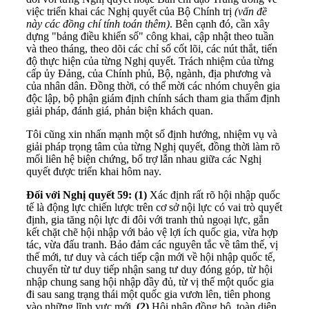
việc triển khai các Nghị quyết của Bộ Chính trị
(vấn đề
này các đồng chí tính toán thêm)
. Bên cạnh đó, cần xây
dựng "bảng điều khiển số" công khai, cập nhật theo tuần
và theo tháng, theo dõi các chỉ số cốt lõi, các nút thắt, tiến
độ thực hiện của từng Nghị quyết. Trách nhiệm của từng
cấp ủy Đảng, của Chính phủ, Bộ, ngành, địa phương và
của nhân dân. Đồng thời, có thể mời các nhóm chuyên gia
độc lập, bộ phận giám định chính sách tham gia thẩm định
giải pháp, đánh giá, phản biện khách quan.
Tôi cũng xin nhấn mạnh một số định hướng, nhiệm vụ và
giải pháp trọng tâm của từng Nghị quyết, đồng thời làm rõ
mối liên hệ biện chứng, bổ trợ lẫn nhau giữa các Nghị
quyết được triển khai hôm nay.
Đối với Nghị quyết 59:
(1)
Xác định rất rõ hội nhập quốc
tế là động lực chiến lược trên cơ sở nội lực có vai trò quyết
định, gia tăng nội lực đi đôi với tranh thủ ngoại lực, gắn
kết chặt chẽ hội nhập với bảo vệ lợi ích quốc gia, vừa hợp
tác, vừa đấu tranh. Bảo đảm các nguyên tắc về tâm thế, vị
thế mới, tư duy và cách tiếp cận mới về hội nhập quốc tế,
chuyển từ tư duy tiếp nhận sang tư duy đóng góp, từ hội
nhập chung sang hội nhập đầy đủ, từ vị thế một quốc gia
đi sau sang trạng thái một quốc gia vươn lên, tiên phong
vào những lĩnh vực mới.
(2)
Hội nhập đồng bộ, toàn diện,