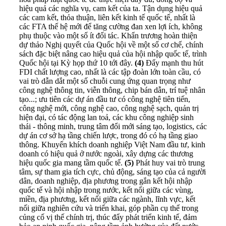
hiệu quả các nghĩa vụ, cam kết của ta. Tận dụng hiệu quả
các cam kết, thỏa thuận, liên kết kinh tế quốc tế, nhất là
các FTA thế hệ mới để tăng cường đan xen lợi ích, không
phụ thuộc vào một số ít đối tác. Khẩn trương hoàn thiện
dự thảo Nghị quyết của Quốc hội về một số cơ chế, chính
sách đặc biệt nâng cao hiệu quả của hội nhập quốc tế, trình
Quốc hội tại Kỳ họp thứ 10 tới đây.
(4)
Đẩy mạnh thu hút
FDI chất lượng cao, nhất là các tập đoàn lớn toàn cầu, có
vai trò dẫn dắt một số chuỗi cung ứng quan trọng như
công nghệ thông tin, viễn thông, chip bán dẫn, trí tuệ nhân
tạo...; ưu tiên các dự án đầu tư có công nghệ tiên tiến,
công nghệ mới, công nghệ cao, công nghệ sạch, quản trị
hiện đại, có tác động lan toả, các khu công nghiệp sinh
thái - thông minh, trung tâm đổi mới sáng tạo, logistics, các
dự án cơ sở hạ tầng chiến lược, trong đó có hạ tầng giao
thông. Khuyến khích doanh nghiệp Việt Nam đầu tư, kinh
doanh có hiệu quả ở nước ngoài, xây dựng các thương
hiệu quốc gia mang tầm quốc tế.
(5)
Phát huy vai trò trung
tâm, sự tham gia tích cực, chủ động, sáng tạo của cả người
dân, doanh nghiệp, địa phương trong gắn kết hội nhập
quốc tế và hội nhập trong nước, kết nối giữa các vùng,
miền, địa phương, kết nối giữa các ngành, lĩnh vực, kết
nối giữa nghiên cứu và triển khai, góp phần cụ thể trong
củng cố vị thế chính trị, thúc đẩy phát triển kinh tế, đảm