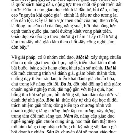
là quốc sách hàng đầu, động lực then chốt để phát triển đất
nước. Đầu tư cho giáo dục chính là đầu tư, bồi đắp, nâng
cao "nguyên khí quốc gia", chính là đầu tư cho tương lai
của dân tộc. Đây là lĩnh vực then chốt của mọi then chốt,
là động lực căn cơ của tăng năng suất, bứt phá năng lực
cạnh tranh quốc gia, nuôi dưỡng khát vọng phát triển.
Giáo dục và đào tạo theo phương châm "Lấy chất lượng
làm trục-lấy nhà giáo làm then chốt -lấy công nghệ làm
đòn bẩy."
Về giải pháp, có
8
nhóm chủ đạo.
Một là
, xây dựng chuẩn
đầu ra quốc gia theo bậc học, nghề; triển khai kiểm định
bắt buộc, bảng xếp hạng công khai gắn sứ mệnh
. Hai là
,
đổi mới chương trình và đánh giá, giảm bệnh thành tích,
chống dạy thêm tràn lan; triển khai đánh giá chuẩn hóa,
chú trọng kỹ năng cốt lõi.
Ba là
, đột phá đội ngũ nhà giáo:
chuẩn nghề nghiệp mới, đãi ngộ gắn với hiệu quả, học
bổng thu hút sư phạm, bồi dưỡng số, bảo đảm đạo đức và
danh dự nhà giáo.
Bốn là
, thúc đẩy tự chủ đại học đi đôi
trách nhiệm giải trình; đồng kiến tạo chương trình với
doanh nghiệp; tăng cường thực tập có lương; xây dựng
trung tâm đổi mới sáng tạo.
Năm là
,
nâng cấp giáo dục
nghề nghiệp gắn chuỗi cung ứng, học thật-làm thật theo
mô hình kép; công nhận chứng chỉ kỹ năng số; đánh giá
bởi doanh nghiệp
.
Sáu là
,
chuyển đổi số trong giáo dục: