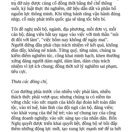
trụ đỡ này được củng cố đồng thời bằng thể chế thông
suốt, kỷ luật thực thi nghiêm, dữ liệu dẫn dắt và phân bổ
nguồn lực thông minh. Khi từng bánh răng vận hành đúng
nhịp, cỗ máy phát triển quốc gia sẽ tăng tốc bền bỉ.
Tôi đề nghị mỗi bộ, ngành, địa phương, mỗi đơn vị, mỗi
cán bộ, đảng viên bắt tay ngay vào việc với tinh thần "nói
đi đôi với làm", "việc hôm nay không để ngày mai".
Người đứng đầu phải chịu trách nhiệm về kết quả, không
đùn đẩy, không né tránh. Từng quý, từng năm, chúng ta
kiểm điểm nghiêm túc, công khai minh bạch, khen thưởng
xứng đáng người dám nghĩ, dám làm, dám chịu trách
nhiệm vì lợi ích chung; đồng thời xử lý nghiêm sai phạm,
tiêu cực.
Thưa các đồng chí,
Con đường phía trước còn nhiều việc phải làm, nhiều
thách thức phải vượt qua; nhưng chúng ta có niềm tin
vững chắc vào sức mạnh của khối đại đoàn kết toàn dân
tộc, vào trí tuệ, bản lĩnh của đội ngũ cán bộ, đảng viên;
vào khát vọng của thế hệ trẻ; vào sự chung tay của cộng
đồng doanh nghiệp; vào sức sáng tạo của nhân dân. Bốn
Nghị quyết được triển khai quyết liệt, đồng bộ sẽ bồi đắp
thêm những động lực mới, tạo xung lực mạnh mẽ để ta bứt