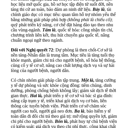
học liệu mở quốc gia, hồ sơ học tập điện tử suốt đời, nền
tảng thi cử an toàn, bảo đảm an ninh dữ liệu.
Bảy là
, tài
chính giáo dục có mục tiêu: quan tâm hỗ trợ nhóm yếu thế
bằng những giải pháp phù hợp
(không phải là chiếu cố)
;
quỹ phát triển kỹ năng, cơ chế đặt hàng đào tạo theo nhu
cầu vùng-ngành.
Tám là
, quốc tế hóa: công nhận tín chỉ,
chương trình liên kết, thu hút chuyên gia quốc tế, nâng
chuẩn ngoại ngữ theo ngành.
Đối với
Nghị quyết 72
: Dự phòng là then chốt-Cơ sở là
nền tảng-Nhân dân là trung tâm. Mục tiêu là tăng tuổi thọ
khỏe mạnh, giảm chi trả cho người bệnh, số hóa hệ thống,
củng cố y tế cơ sở, nâng cao chất lượng dịch vụ và sự hài
lòng của người bệnh, người dân.
Có chín nhóm giải pháp cần tập trung.
Một là
,
tăng cường
y tế dự phòng và sức khỏe cộng đồng: tiêm chủng, dinh
dưỡng, phòng chống bệnh không lây; giám sát dịch tễ thời
gian thực.
Hai là,
phát triển y tế cơ sở và bác sĩ gia đình:
nâng cấp trạm y tế, triển khai gói dịch vụ cơ bản, liên
thông các tuyến bệnh viện. Phát triển cơ sở chăm sóc
người cao tuổi, người già neo đơn.
Ba là
, bảo hiểm y tế
toàn dân đi đôi chi trả theo giá trị: mở rộng quyền lợi, giảm
chi phí cho người bệnh.
Bốn là
,
phát huy tự chủ bệnh viện
có kiểm soát: giá dịch vụ theo chi phí thực, công khai chất