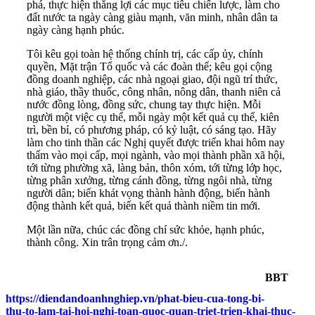
phá, thực hiện thắng lợi các mục tiêu chiến lược, làm cho
đất nước ta ngày càng giàu mạnh, văn minh, nhân dân ta
ngày càng hạnh phúc.
Tôi kêu gọi toàn hệ thống chính trị, các cấp ủy, chính
quyền, Mặt trận Tổ quốc và các đoàn thể; kêu gọi cộng
đồng doanh nghiệp, các nhà ngoại giao, đội ngũ trí thức,
nhà giáo, thầy thuốc, công nhân, nông dân, thanh niên cả
nước đồng lòng, đồng sức, chung tay thực hiện. Mỗi
người một việc cụ thể, mỗi ngày một kết quả cụ thể, kiên
trì, bền bỉ, có phương pháp, có kỷ luật, có sáng tạo. Hãy
làm cho tinh thần các Nghị quyết được triển khai hôm nay
thấm vào mọi cấp, mọi ngành, vào mọi thành phần xã hội,
tới từng phường xã, làng bản, thôn xóm, tới từng lớp học,
từng phân xưởng, từng cánh đồng, từng ngôi nhà, từng
người dân; biến khát vọng thành hành động, biến hành
động thành kết quả, biến kết quả thành niềm tin mới.
Một lần nữa, chúc các đồng chí sức khỏe, hạnh phúc,
thành công. Xin trân trọng cảm ơn./.
BBT
https://diendandoanhnghiep.vn/phat-bieu-cua-tong-bi-
thu-to-lam-tai-hoi-nghi-toan-quoc-quan-triet-trien-khai-thuc-