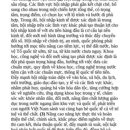
sâu rộng. Các lĩnh vực hội nhập phải gắn kết chặt chẽ, bổ
sung cho nhau trong một chiến lược tổng thể, có trọng
tâm, trọng điểm, có chọn lọc với lộ trình và bước đi phù
hợp. Trong đó, hội nhập kinh tế được xác định là trung
tâm, hội nhập trên các lĩnh vực khác phải tạo thuận lợi cho
hội nhập kinh tế với ưu tiên hàng đầu là cơ cấu lại nền
kinh tế, đổi mới mô hình tăng trưởng và thúc đẩy chuyển
đổi số. Hội nhập về chính trị, an ninh, quốc phòng phải
hướng tới mục tiêu nâng cao tiềm lực, vị thế đất nước, bảo
vệ Tổ quốc từ sớm, từ xa, từ khi nước chưa nguy. Khoa
học, công nghệ và đổi mới sáng tạo phải được xác định là
đột phá quan trọng hàng đầu, hướng tới việc đưa các
chuẩn mực, quy định về khoa học, công nghệ trong nước
tiệm cận với các chuẩn mực, thông lệ quốc tế tiên tiến.
Đẩy mạnh hội nhập toàn diện về văn hóa, xã hội, du lịch,
môi trường, giáo dục-đào tạo, y tế và các lĩnh vực khác,
nhằm phát huy, quảng bá văn hóa dân tộc, tăng cường hợp
tác về nghiên cứu, ứng dụng khoa học trong y tế, chăm
sóc sức khỏe nhân dân, đổi mới, nâng tầm chất lượng giáo
dục trong nước ngang tầm khu vực và quốc tế, phát triển
con người Việt Nam sánh vai cùng bạn bè quốc tế cả về trí
tuệ và thể chất.
(3)
Nâng cao năng lực thực thi và hoàn
thiện thể chế, chính sách, khắc phục điểm nghẽn về thực
thi cam kết, thỏa thuận quốc tế, đẩy mạnh rà soát, nội luật
hoá pháp luật quốc tế để thực hiện đầy đủ, đồng bộ và