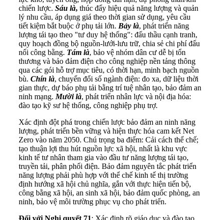
chiến lược.
Sáu là
,
thúc đẩy hiệu quả năng lượng và quản
lý nhu cầu, áp dụng giá theo thời gian sử dụng, yêu cầu
tiết kiệm bắt buộc ở phụ tải lớn.
Bảy là
, phát triển năng
lượng tái tạo theo "tư duy hệ thống": đấu thầu cạnh tranh,
quy hoạch đồng bộ nguồn-lưới-lưu trữ, chia sẻ chi phí đấu
nối công bằng.
Tám là
, bảo vệ nhóm dân cư dễ bị tổn
thương và bảo đảm điện cho công nghiệp nền tảng thông
qua các gói hỗ trợ mục tiêu, có thời hạn, minh bạch nguồn
bù.
Chín là
, chuyển đổi số ngành điện: đo xa, dữ liệu thời
gian thực, dự báo phụ tải bằng trí tuệ nhân tạo, bảo đảm an
ninh mạng.
Mười là
, phát triển nhân lực và nội địa hóa:
đào tạo kỹ sư hệ thống, công nghiệp phụ trợ.
Xác định đột phá trong chiến lược bảo đảm an ninh năng
lượng, phát triển bền vững và hiện thực hóa cam kết Net
Zero vào năm 2050. Chú trọng ba điểm: Cải cách thể chế;
tạo thuận lợi thu hút nguồn lực xã hội, nhất là khu vực
kinh tế tư nhân tham gia vào đầu tư năng lượng tái tạo,
truyền tải, phân phối điện. Bảo đảm nguyên tắc phát triển
năng lượng phải phù hợp với thể chế kinh tế thị trường
định hướng xã hội chủ nghĩa, gắn với thực hiện tiến bộ,
công bằng xã hội, an sinh xã hội, bảo đảm quốc phòng, an
ninh, bảo vệ môi trường phục vụ cho phát triển.
Đối với
Nghị quyết 71
: Xác định rõ giáo dục và đào tạo