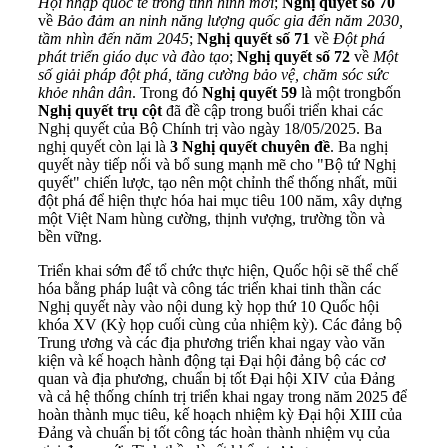
Hội nhập quốc tế trong tình hình mới
;
Nghị quyết số 70
về
Bảo đảm an ninh năng lượng quốc gia đến năm 2030,
tầm nhìn đến năm 2045
;
Nghị quyết số 71
về
Đột phá
phát triển giáo dục và đào tạo
;
Nghị quyết số 72
về
Một
số giải pháp đột phá, tăng cường bảo vệ, chăm sóc sức
khỏe nhân dân
. Trong đó
Nghị quyết 59
là một trong
bốn
Nghị quyết trụ cột
đã đề cập trong buổi triển khai các
Nghị quyết của Bộ Chính trị vào ngày 18/05/2025. Ba
nghị quyết còn lại là
3 Nghị quyết chuyên đề
. Ba nghị
quyết này tiếp nối và bổ sung mạnh mẽ cho "Bộ tứ Nghị
quyết" chiến lược, tạo nên một chỉnh thể thống nhất, mũi
đột phá để hiện thực hóa hai mục tiêu 100 năm, xây dựng
một Việt Nam hùng cường, thịnh vượng, trường tồn và
bền vững.
Triển khai sớm để tổ chức thực hiện, Quốc hội sẽ thể chế
hóa bằng pháp luật và công tác triển khai tinh thần các
Nghị quyết này vào nội dung kỳ họp thứ 10 Quốc hội
khóa XV (Kỳ họp cuối cùng của nhiệm kỳ). Các đảng bộ
Trung ương và các địa phương triển khai ngay vào văn
kiện và kế hoạch hành động tại Đại hội đảng bộ các cơ
quan và địa phương, chuẩn bị tốt Đại hội XIV của Đảng
và cả hệ thống chính trị triển khai ngay trong năm 2025 để
hoàn thành mục tiêu, kế hoạch nhiệm kỳ Đại hội XIII của
Đảng và chuẩn bị tốt công tác hoàn thành nhiệm vụ của