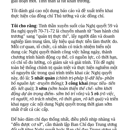
giai đoạn mới. Tinh thần là rất khẩn trương.
Tôi đánh giá cao nội dung báo cáo và đề xuất triển khai
thực hiện của đồng chí Thủ tướng và các đồng chí.
Tôi cho rằng
: Tinh thần xuyên suốt của Nghị quyết 59 và
Ba nghị quyết 70-71-72 là chuyển nhanh từ "ban hành chủ
trương" sang "quản trị thực thi", lấy người dân và doanh
nghiệp làm trung tâm, lấy hiệu quả thực tiễn làm thước đo.
Mỗi cơ quan, tổ chức, cá nhân có trách nhiệm biến nội
dung các Nghị quyết thành công việc hằng ngày, thành
chương trình hành động cụ thể, có nguồn lực, có thời hạn,
có chỉ số đo lường, có giám sát và giải trình. Tôi đề nghị
toàn hệ thống chính trị quán triệt và thực hiện nghiêm một
số nguyên tắc trong quá trình triển khai các Nghị quyết
này, đó là:
5 nhất quán
(chính trị
-
pháp lý
-
dữ liệu
-
phân
bổ nguồn lực
-
truyền thông)
;
3 công khai
(mục tiêu
-
tiến
độ
-
kết quả)
;
3 sớm
(sớm hoàn thiện thể chế
-
sớm khởi
động dự án trọng điểm
-
sớm bố trí vốn)
và
5 rõ
(rõ việc,
rõ người, rõ trách nhiệm, rõ thời gian, rõ kết quả)
và triển
khai ngay các nội dung Nghị quyết trong thời gian sớm
nhất ở tất cả các cấp.
Để bảo đảm chỉ đạo thống nhất, điều phối nhịp nhàng và
"đến được cơ sở", cần thành lập Ban Chỉ đạo Trung ương
đối với từng Nghị quyết hoặc Ban chỉ đạo Trung ương về