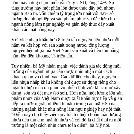
năm nay cũng chạm mốc gần 5 tỷ USD, tăng 14%. Sự
tăng trưởng này một phần lớn được thúc đẩy bởi nhóm
ngành Bao bì, vốn chiếm tỷ trọng lớn nhất với 42% số
lượng doanh nghiệp và sản phẩm, phục vụ đắc lực cho
ngành nông lâm ngư nghiệp và gián tiếp thúc đẩy xuất
khẩu các mặt hàng này.
Với việc nhập khẩu hơn 8 triệu tấn nguyên liệu nhựa mỗi
năm và kết hợp với sản xuất trong nước, tổng lượng
nguyên liệu nhựa mà Việt Nam sản xuất và tiêu thụ hằng
năm lên đến khoảng 13 triệu tấn.
Tuy nhiên, bà Mỹ nhấn mạnh, việc đánh giá tác động môi
trường của ngành nhựa cần được nhìn nhận một cách
khách quan và chính xác. Các dữ liệu cho thấy, nguyên
liệu nhựa nhập khẩu không chỉ được sử dụng riêng cho
ngành nhựa mà còn phục vụ nhiều lĩnh vực khác như xây
dựng, sơn và dệt may (sơ sợi). Hơn nữa, một lượng lớn sản
phẩm nhựa của Việt Nam được xuất khẩu trực tiếp và gián
tiếp ra nước ngoài, nhiều khi nằm trong các mã HS của
những ngành khác như nông lâm ngư nghiệp hay nội thất.
“Điều này cho thấy việc quy trách nhiệm hoàn toàn lượng
nhựa tiêu thụ cho ngành nhựa và coi đó là chất thải ra môi
trường là một cách nhìn chưa toàn diện”, bà Mỹ nói.