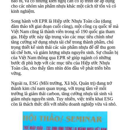
bao bì, và có những kiến nghị cần có lộ trình để áp dụng
cho các nhóm sản phẩm nhựa khác một cách từ tốn và có
kinh nghiệm.
Song hành với EPR là Hiệp ước Nhựa Toàn cầu (đang
đàm thảo tới giai đoạn cuối cùng), một công cụ quốc tế mà
Việt Nam cũng là thành viên trong số 190 quốc gia tham
gia. Hiệp ước này tập trung vào các mục tiêu chính như
tăng cường sử dụng nhựa tái chế trong thành phẩm, chú
trọng thiết kế sinh thái các sản phẩm nhựa để dễ thu gom
tái chế hơn, và giảm lượng nhựa nguyên sinh. Sự chuẩn bị
của Việt Nam thông qua EPR sẽ giúp ngành có những
bước đi phù hợp với các mục tiêu của Hiệp ước Nhựa
Toàn cầu, cho thấy tầm nhìn đón đầu về phát triển bền
vững.
Ngoài ra, ESG (Môi trường, Xã hội, Quản trị) đang trở
thành kim chỉ nam quan trọng, với trọng tâm về môi
trường là giảm thải carbon, tăng cường nhựa tái sinh và
giảm nhựa nguyên sinh. Tuy nhiên, việc triển khai ESG
còn là thách thức đối với nhiều doanh nghiệp vừa và nhỏ.