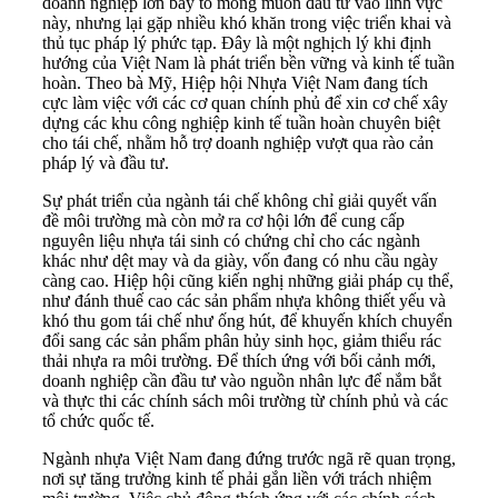
doanh nghiệp lớn bày tỏ mong muốn đầu tư vào lĩnh vực
này, nhưng lại gặp nhiều khó khăn trong việc triển khai và
thủ tục pháp lý phức tạp. Đây là một nghịch lý khi định
hướng của Việt Nam là phát triển bền vững và kinh tế tuần
hoàn. Theo bà Mỹ, Hiệp hội Nhựa Việt Nam đang tích
cực làm việc với các cơ quan chính phủ để xin cơ chế xây
dựng các khu công nghiệp kinh tế tuần hoàn chuyên biệt
cho tái chế, nhằm hỗ trợ doanh nghiệp vượt qua rào cản
pháp lý và đầu tư.
Sự phát triển của ngành tái chế không chỉ giải quyết vấn
đề môi trường mà còn mở ra cơ hội lớn để cung cấp
nguyên liệu nhựa tái sinh có chứng chỉ cho các ngành
khác như dệt may và da giày, vốn đang có nhu cầu ngày
càng cao. Hiệp hội cũng kiến nghị những giải pháp cụ thể,
như đánh thuế cao các sản phẩm nhựa không thiết yếu và
khó thu gom tái chế như ống hút, để khuyến khích chuyển
đổi sang các sản phẩm phân hủy sinh học, giảm thiểu rác
thải nhựa ra môi trường. Để thích ứng với bối cảnh mới,
doanh nghiệp cần đầu tư vào nguồn nhân lực để nắm bắt
và thực thi các chính sách môi trường từ chính phủ và các
tổ chức quốc tế.
Ngành nhựa Việt Nam đang đứng trước ngã rẽ quan trọng,
nơi sự tăng trưởng kinh tế phải gắn liền với trách nhiệm