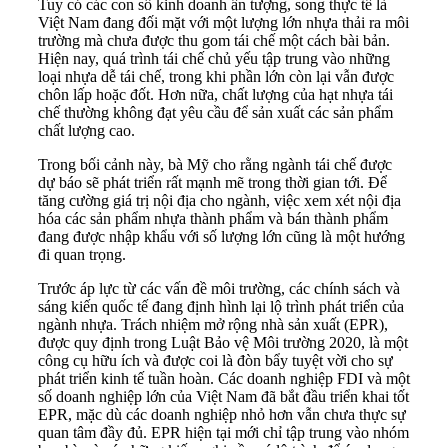
Tuy có các con số kinh doanh ấn tượng, song thực tế là
Việt Nam đang đối mặt với một lượng lớn nhựa thải ra môi
trường mà chưa được thu gom tái chế một cách bài bản.
Hiện nay, quá trình tái chế chủ yếu tập trung vào những
loại nhựa dễ tái chế, trong khi phần lớn còn lại vẫn được
chôn lấp hoặc đốt. Hơn nữa, chất lượng của hạt nhựa tái
chế thường không đạt yêu cầu để sản xuất các sản phẩm
chất lượng cao.
Trong bối cảnh này, bà Mỹ cho rằng ngành tái chế được
dự báo sẽ phát triển rất mạnh mẽ trong thời gian tới. Để
tăng cường giá trị nội địa cho ngành, việc xem xét nội địa
hóa các sản phẩm nhựa thành phẩm và bán thành phẩm
đang được nhập khẩu với số lượng lớn cũng là một hướng
đi quan trọng.
Trước áp lực từ các vấn đề môi trường, các chính sách và
sáng kiến quốc tế đang định hình lại lộ trình phát triển của
ngành nhựa. Trách nhiệm mở rộng nhà sản xuất (EPR),
được quy định trong Luật Bảo vệ Môi trường 2020, là một
công cụ hữu ích và được coi là đòn bẩy tuyệt vời cho sự
phát triển kinh tế tuần hoàn. Các doanh nghiệp FDI và một
số doanh nghiệp lớn của Việt Nam đã bắt đầu triển khai tốt
EPR, mặc dù các doanh nghiệp nhỏ hơn vẫn chưa thực sự
quan tâm đầy đủ. EPR hiện tại mới chỉ tập trung vào nhóm