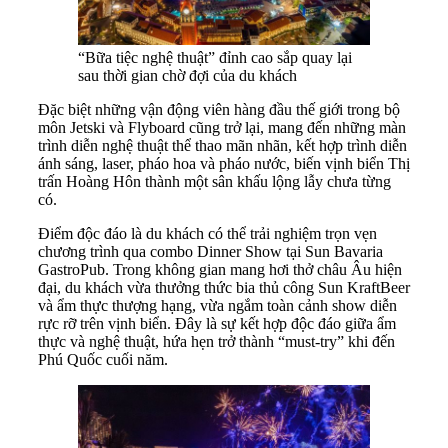
“Bữa tiệc nghệ thuật” đỉnh cao sắp quay lại
sau thời gian chờ đợi của du khách
Đặc biệt những vận động viên hàng đầu thế giới trong bộ
môn Jetski và Flyboard cũng trở lại, mang đến những màn
trình diễn nghệ thuật thể thao mãn nhãn, kết hợp trình diễn
ánh sáng, laser, pháo hoa và pháo nước, biến vịnh biển Thị
trấn Hoàng Hôn thành một sân khấu lộng lẫy chưa từng
có.
Điểm độc đáo là du khách có thể trải nghiệm trọn vẹn
chương trình qua combo Dinner Show tại Sun Bavaria
GastroPub. Trong không gian mang hơi thở châu Âu hiện
đại, du khách vừa thưởng thức bia thủ công Sun KraftBeer
và ẩm thực thượng hạng, vừa ngắm toàn cảnh show diễn
rực rỡ trên vịnh biển. Đây là sự kết hợp độc đáo giữa ẩm
thực và nghệ thuật, hứa hẹn trở thành “must-try” khi đến
Phú Quốc cuối năm.