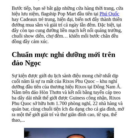
Bước tiếp, bạn sẽ bắt gặp những cửa hàng thời trang, cửa
hiệu lưu niệm, flagship Pop Mart đầu tiên tại
Phú Quốc
hay Cadeaux trẻ trung, hiện đại, biến nơi đây thành thiên
đường mua sắm và giải trí cả ngày lẫn đêm. Đặc biệt, tại
đây còn tạo cung đường liền mạch kết nối quảng trường,
chuỗi show diễn, chợ đêm… khiến mỗi bước chân đều
đồng đầy cảm xúc.
Chuẩn mực nghỉ dưỡng mới trên
đảo Ngọc
Sự kiện được giới du lịch sành điệu mong chờ nhất dịp
cuối năm là sự ra mắt của Rixos Phu Quoc – khu nghỉ
dưỡng đầu tiên của thương hiệu Rixos tại Đông Nam Á.
Nằm trên đảo Hòn Thơm và kết nối bằng tuyến cáp treo
ba dây dài nhất thế giới được Guiness công nhận, Rixos
Phu Quoc sở hữu hơn 1.700 phòng nghỉ, 22 nhà hàng và
quán bar, cùng chuỗi tiện ích đa dạng cho cả gia đình, mở
ra một thế giới giải trí và thư giãn đỉnh cao, từ spa, thể
thao,...