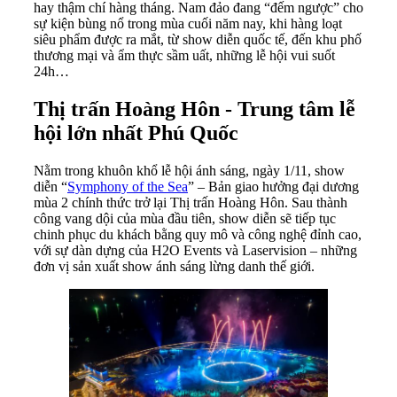
hay thậm chí hàng tháng. Nam đảo đang “đếm ngược” cho
sự kiện bùng nổ trong mùa cuối năm nay, khi hàng loạt
siêu phẩm được ra mắt, từ show diễn quốc tế, đến khu phố
thương mại và ẩm thực sầm uất, những lễ hội vui suốt
24h…
Thị trấn Hoàng Hôn - Trung tâm lễ
hội lớn nhất Phú Quốc
Nằm trong khuôn khổ lễ hội ánh sáng, ngày 1/11, show
diễn “
Symphony of the Sea
” – Bản giao hưởng đại dương
mùa 2 chính thức trở lại Thị trấn Hoàng Hôn. Sau thành
công vang dội của mùa đầu tiên, show diễn sẽ tiếp tục
chinh phục du khách bằng quy mô và công nghệ đỉnh cao,
với sự dàn dựng của H2O Events và Laservision – những
đơn vị sản xuất show ánh sáng lừng danh thế giới.