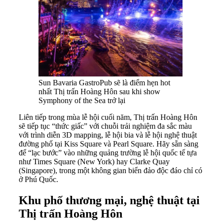
Sun Bavaria GastroPub sẽ là điểm hẹn hot
nhất Thị trấn Hoàng Hôn sau khi show
Symphony of the Sea trở lại
Liên tiếp trong mùa lễ hội cuối năm, Thị trấn Hoàng Hôn
sẽ tiếp tục “thức giấc” với chuỗi trải nghiệm đa sắc màu
với trình diễn 3D mapping, lễ hội bia và lễ hội nghệ thuật
đường phố tại Kiss Square và Pearl Square. Hãy sẵn sàng
để “lạc bước” vào những quảng trường lễ hội quốc tế tựa
như Times Square (New York) hay Clarke Quay
(Singapore), trong một không gian biển đảo độc đáo chỉ có
ở Phú Quốc.
Khu phố thương mại, nghệ thuật tại
Thị trấn Hoàng Hôn