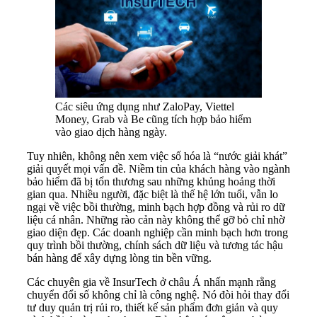
Các siêu ứng dụng như ZaloPay, Viettel
Money, Grab và Be cũng tích hợp bảo hiểm
vào giao dịch hàng ngày.
Tuy nhiên, không nên xem việc số hóa là “nước giải khát”
giải quyết mọi vấn đề. Niềm tin của khách hàng vào ngành
bảo hiểm đã bị tổn thương sau những khủng hoảng thời
gian qua. Nhiều người, đặc biệt là thế hệ lớn tuổi, vẫn lo
ngại về việc bồi thường, minh bạch hợp đồng và rủi ro dữ
liệu cá nhân. Những rào cản này không thể gỡ bỏ chỉ nhờ
giao diện đẹp. Các doanh nghiệp cần minh bạch hơn trong
quy trình bồi thường, chính sách dữ liệu và tương tác hậu
bán hàng để xây dựng lòng tin bền vững.
Các chuyên gia về InsurTech ở châu Á nhấn mạnh rằng
chuyển đổi số không chỉ là công nghệ. Nó đòi hỏi thay đổi
tư duy quản trị rủi ro, thiết kế sản phẩm đơn giản và quy