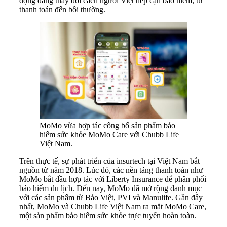
động đang thay đổi cách người Việt tiếp cận bảo hiểm, từ
thanh toán đến bồi thường.
MoMo vừa hợp tác công bố sản phẩm bảo
hiểm sức khỏe MoMo Care với Chubb Life
Việt Nam.
Trên thực tế, sự phát triển của insurtech tại Việt Nam bắt
nguồn từ năm 2018. Lúc đó, các nền tảng thanh toán như
MoMo bắt đầu hợp tác với Liberty Insurance để phân phối
bảo hiểm du lịch. Đến nay, MoMo đã mở rộng danh mục
với các sản phẩm từ Bảo Việt, PVI và Manulife. Gần đây
nhất, MoMo và Chubb Life Việt Nam ra mắt MoMo Care,
một sản phẩm bảo hiểm sức khỏe trực tuyến hoàn toàn.