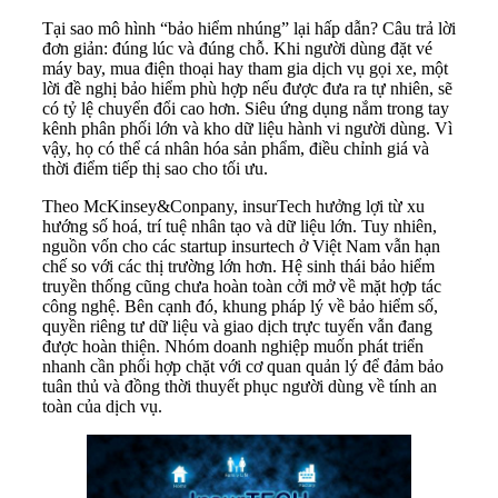
Tại sao mô hình “bảo hiểm nhúng” lại hấp dẫn? Câu trả lời
đơn giản: đúng lúc và đúng chỗ. Khi người dùng đặt vé
máy bay, mua điện thoại hay tham gia dịch vụ gọi xe, một
lời đề nghị bảo hiểm phù hợp nếu được đưa ra tự nhiên, sẽ
có tỷ lệ chuyển đổi cao hơn. Siêu ứng dụng nắm trong tay
kênh phân phối lớn và kho dữ liệu hành vi người dùng. Vì
vậy, họ có thể cá nhân hóa sản phẩm, điều chỉnh giá và
thời điểm tiếp thị sao cho tối ưu.
Theo McKinsey&Conpany, insurTech hưởng lợi từ xu
hướng số hoá, trí tuệ nhân tạo và dữ liệu lớn. Tuy nhiên,
nguồn vốn cho các startup insurtech ở Việt Nam vẫn hạn
chế so với các thị trường lớn hơn. Hệ sinh thái bảo hiểm
truyền thống cũng chưa hoàn toàn cởi mở về mặt hợp tác
công nghệ. Bên cạnh đó, khung pháp lý về bảo hiểm số,
quyền riêng tư dữ liệu và giao dịch trực tuyến vẫn đang
được hoàn thiện. Nhóm doanh nghiệp muốn phát triển
nhanh cần phối hợp chặt với cơ quan quản lý để đảm bảo
tuân thủ và đồng thời thuyết phục người dùng về tính an
toàn của dịch vụ.