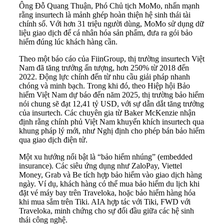
Ông Đỗ Quang Thuận, Phó Chủ tịch MoMo, nhấn mạnh
rằng insurtech là mảnh ghép hoàn thiện hệ sinh thái tài
chính số. Với hơn 31 triệu người dùng, MoMo sử dụng dữ
liệu giao dịch để cá nhân hóa sản phẩm, đưa ra gói bảo
hiểm đúng lúc khách hàng cần.
Theo một báo cáo của FiinGroup, thị trường insurtech Việt
Nam đã tăng trưởng ấn tượng, hơn 250% từ 2018 đến
2022. Động lực chính đến từ nhu cầu giải pháp nhanh
chóng và minh bạch. Trong khi đó, theo Hiệp hội Bảo
hiểm Việt Nam dự báo đến năm 2025, thị trường bảo hiểm
nói chung sẽ đạt 12,41 tỷ USD, với sự dẫn dắt tăng trưởng
của insurtech. Các chuyên gia từ Baker McKenzie nhận
định rằng chính phủ Việt Nam khuyến khích insurtech qua
khung pháp lý mới, như Nghị định cho phép bán bảo hiểm
qua giao dịch điện tử.
Một xu hướng nổi bật là “bảo hiểm nhúng” (embedded
insurance). Các siêu ứng dụng như ZaloPay, Viettel
Money, Grab và Be tích hợp bảo hiểm vào giao dịch hàng
ngày. Ví dụ, khách hàng có thể mua bảo hiểm du lịch khi
đặt vé máy bay trên Traveloka, hoặc bảo hiểm hàng hóa
khi mua sắm trên Tiki. AIA hợp tác với Tiki, FWD với
Traveloka, minh chứng cho sự đối đầu giữa các hệ sinh
thái công nghệ.