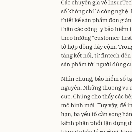
Các chuyên gia về InsurTe
số không chỉ là công nghệ. N
thiết kế sản phẩm đơn giản
thân các công ty bảo hiểm
theo hướng “customer-first
tờ hợp đồng dày cộm. Trong
tảng kết nối, từ fintech đến
sản phẩm tới người dùng cu
Nhìn chung, bảo hiểm số tạ
nguyên. Những thương vụ nh
cực. Chúng cho thấy các bê
mô hình mới. Tuy vậy, để in
hạn, ba yếu tố cần song hà
kênh phân phối tận dụng dữ
khung pháp lý rõ ràng, khu