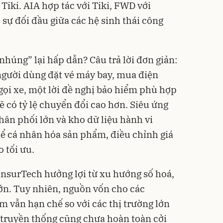
iki. AIA hợp tác với Tiki, FWD với
sự đối đầu giữa các hệ sinh thái công
húng” lại hấp dẫn? Câu trả lời đơn giản:
người dùng đặt vé máy bay, mua điện
gọi xe, một lời đề nghị bảo hiểm phù hợp
ẽ có tỷ lệ chuyển đổi cao hơn. Siêu ứng
ân phối lớn và kho dữ liệu hành vi
hể cá nhân hóa sản phẩm, điều chỉnh giá
o tối ưu.
surTech hưởng lợi từ xu hướng số hoá,
 lớn. Tuy nhiên, nguồn vốn cho các
m vẫn hạn chế so với các thị trường lớn
 truyền thống cũng chưa hoàn toàn cởi