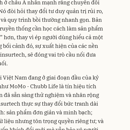
ch ở châu Á nhấn mạnh rằng chuyển đổi
ó đòi hỏi thay đổi tư duy quản trị rủi ro,
 và quy trình bồi thường nhanh gọn. Bản
 truyền thống cần học cách làm sản phẩm
” hơn, thay vì ép người dùng hiểu cả một
 bối cảnh đó, sự xuất hiện của các nền
 insurtech, sẽ đóng vai trò cầu nối đưa
ối.
i Việt Nam đang ở giai đoạn đầu của kỷ
ư MoMo - Chubb Life là tín hiệu tích
n đã sẵn sàng thử nghiệm và nhân rộng
surtech thực sự thay đổi bức tranh dài
nh: sản phẩm đơn giản và minh bạch;
 liệu nhưng tôn trọng quyền riêng tư; và
yến khích đổi mới mà vẫn bảo vệ người