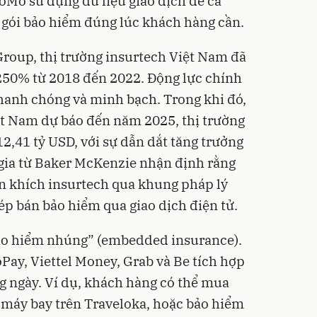
oMo sử dụng dữ liệu giao dịch để cá
 gói bảo hiểm đúng lúc khách hàng cần.
roup, thị trường insurtech Việt Nam đã
250% từ 2018 đến 2022. Động lực chính
hanh chóng và minh bạch. Trong khi đó,
ệt Nam dự báo đến năm 2025, thị trường
2,41 tỷ USD, với sự dẫn dắt tăng trưởng
gia từ Baker McKenzie nhận định rằng
 khích insurtech qua khung pháp lý
p bán bảo hiểm qua giao dịch điện tử.
bảo hiểm nhúng” (embedded insurance).
Pay, Viettel Money, Grab và Be tích hợp
g ngày. Ví dụ, khách hàng có thể mua
é máy bay trên Traveloka, hoặc bảo hiểm