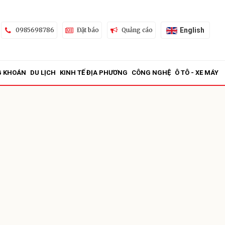
English
0985698786
Đặt báo
Quảng cáo
G KHOÁN
DU LỊCH
KINH TẾ ĐỊA PHƯƠNG
CÔNG NGHỆ
Ô TÔ - XE MÁY
ửi