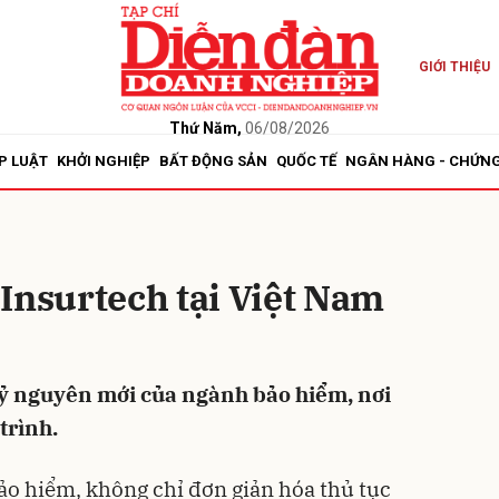
GIỚI THIỆU
bình luận
Thứ Năm,
06/08/2026
P LUẬT
KHỞI NGHIỆP
BẤT ĐỘNG SẢN
QUỐC TẾ
NGÂN HÀNG - CHỨN
Insurtech tại Việt Nam
Hủy
G
ỷ nguyên mới của ngành bảo hiểm, nơi
trình.
ảo hiểm, không chỉ đơn giản hóa thủ tục