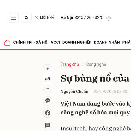
Hà Nội
32°C
/ 26 - 32°C
MỚI NHẤT
Gửi 
CHÍNH TRỊ - XÃ HỘI
VCCI
DOANH NGHIỆP
DOANH NHÂN
PHÁ
Trang chủ
Công nghệ
Sự bùng nổ của 
Nguyễn Chuẩn
23/09/2025 03:30
Việt Nam đang bước vào k
công nghệ số hóa mọi quy 
Insurtech, hay công nghệ b