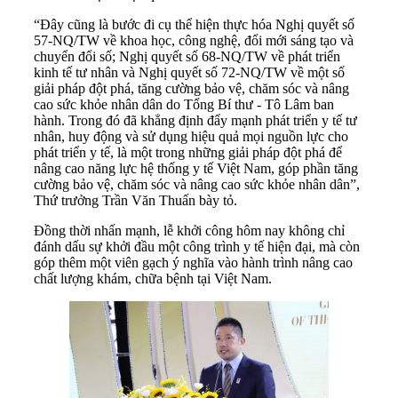
“Đây cũng là bước đi cụ thể hiện thực hóa Nghị quyết số
57-NQ/TW về khoa học, công nghệ, đổi mới sáng tạo và
chuyển đổi số; Nghị quyết số 68-NQ/TW về phát triển
kinh tế tư nhân và Nghị quyết số 72-NQ/TW về một số
giải pháp đột phá, tăng cường bảo vệ, chăm sóc và nâng
cao sức khỏe nhân dân do Tổng Bí thư - Tô Lâm ban
hành. Trong đó đã khẳng định đẩy mạnh phát triển y tế tư
nhân, huy động và sử dụng hiệu quả mọi nguồn lực cho
phát triển y tế, là một trong những giải pháp đột phá để
nâng cao năng lực hệ thống y tế Việt Nam, góp phần tăng
cường bảo vệ, chăm sóc và nâng cao sức khỏe nhân dân”,
Thứ trưởng Trần Văn Thuấn bày tỏ.
Đồng thời nhấn mạnh, lễ khởi công hôm nay không chỉ
đánh dấu sự khởi đầu một công trình y tế hiện đại, mà còn
góp thêm một viên gạch ý nghĩa vào hành trình nâng cao
chất lượng khám, chữa bệnh tại Việt Nam.