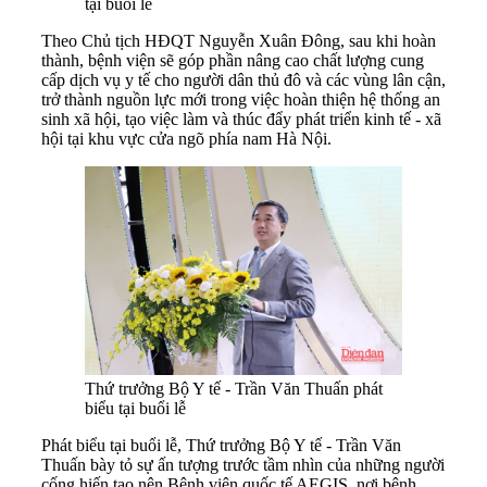
tại buổi lễ
Theo Chủ tịch HĐQT Nguyễn Xuân Đông, sau khi hoàn
thành, bệnh viện sẽ góp phần nâng cao chất lượng cung
cấp dịch vụ y tế cho người dân thủ đô và các vùng lân cận,
trở thành nguồn lực mới trong việc hoàn thiện hệ thống an
sinh xã hội, tạo việc làm và thúc đẩy phát triển kinh tế - xã
hội tại khu vực cửa ngõ phía nam Hà Nội.
Thứ trưởng Bộ Y tế - Trần Văn Thuấn phát
biểu tại buổi lễ
Phát biểu tại buổi lễ, Thứ trưởng Bộ Y tế - Trần Văn
Thuấn bày tỏ sự ấn tượng trước tầm nhìn của những người
cống hiến tạo nên Bệnh viện quốc tế AEGIS, nơi bệnh