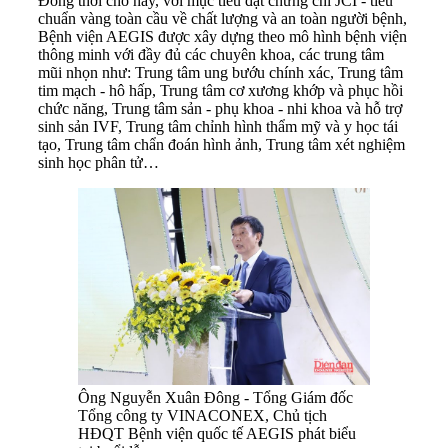
Đồng thời cho hay, với mục tiêu đạt chứng chỉ JCI - tiêu
chuẩn vàng toàn cầu về chất lượng và an toàn người bệnh,
Bệnh viện AEGIS được xây dựng theo mô hình bệnh viện
thông minh với đầy đủ các chuyên khoa, các trung tâm
mũi nhọn như: Trung tâm ung bướu chính xác, Trung tâm
tim mạch - hô hấp, Trung tâm cơ xương khớp và phục hồi
chức năng, Trung tâm sản - phụ khoa - nhi khoa và hỗ trợ
sinh sản IVF, Trung tâm chỉnh hình thẩm mỹ và y học tái
tạo, Trung tâm chẩn đoán hình ảnh, Trung tâm xét nghiệm
sinh học phân tử…
Ông Nguyễn Xuân Đông - Tổng Giám đốc
Tổng công ty VINACONEX, Chủ tịch
HĐQT Bệnh viện quốc tế AEGIS phát biểu