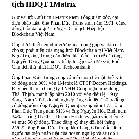
tịch HĐQT 1Matrix
Giữ vai trò Chủ tịch 1Matrix kiêm Tổng giám đốc, đại
diện pháp luật, ông Phan Đức Trung sinh năm 1971, cũng
đồng thời đang giữ cương vị Chủ tịch Hiệp hội
Blockchain Việt Nam.
Ông được biết đến như gương mặt đóng góp và dẫn dắt
cho sự phát triển của mạng lưới Blockchain tại Việt Nam.
Ngoài ra, ông Trung còn được biết đến là em rể của ông
Nguyễn Đăng Quang - Chủ tịch Tập đoàn Masan, Phó
Chủ tịch thứ nhất HĐQT Techcombank.
Ông Phan Đức Trung cũng có mối quan hệ mật thiết với
cổ đông nắm 30% vốn 1Matrix là CTCP Decom Holdings.
Đây tiền thân là Công ty TNHH Công nghệ ứng dụng
Thái Thịnh, thành lập năm 2010 với vốn điều lệ 1,9 tỷ
đồng. Năm 2021, doanh nghiệp tăng vốn lên 130 tỷ đồng;
cổ đông gồm: ông Nguyễn Quang Giang nắm 15%; ông
Phan Đức Trung nắm 51% và ông Nguyễn Hòa Bình nắm
34%. Tháng 11/2021, Decom Holdings giảm vốn điều lệ
về mức 50 tỷ đồng. Theo đăng ký thay đổi hồi tháng
2/2022, ông Phan Đức Trung làm Tổng Giám đốc kiêm
người đại diện pháp luật của doanh nghiệp và sau đó 1
năm, vị trí này do bà Nguyễn Cẩm Bình đảm nhiệm.