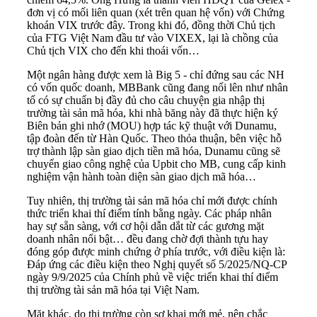
đơn vị có mối liên quan (xét trên quan hệ vốn) với Chứng
khoán VIX trước đây. Trong khi đó, đồng thời Chủ tịch
của FTG Việt Nam đầu tư vào VIXEX, lại là chồng của
Chủ tịch VIX cho đến khi thoái vốn…
Một ngân hàng được xem là Big 5 - chỉ đứng sau các NH
có vốn quốc doanh, MBBank cũng đang nổi lên như nhân
tố có sự chuẩn bị đầy đủ cho câu chuyện gia nhập thị
trường tài sản mã hóa, khi nhà băng này đã thực hiện ký
Biên bản ghi nhớ (MOU) hợp tác kỹ thuật với Dunamu,
tập đoàn đến từ Hàn Quốc. Theo thỏa thuận, bên việc hỗ
trợ thành lập sàn giao dịch tiền mã hóa, Dunamu cũng sẽ
chuyển giao công nghệ của Upbit cho MB, cung cấp kinh
nghiệm vận hành toàn diện sàn giao dịch mã hóa…
Tuy nhiên, thị trường tài sản mã hóa chỉ mới được chính
thức triển khai thí điểm tính bằng ngày. Các pháp nhân
hay sự sẵn sàng, với cơ hội dẫn dắt từ các gương mặt
doanh nhân nổi bật… đều đang chờ đợi thành tựu hay
đóng góp được minh chứng ở phía trước, với điều kiện là:
Đáp ứng các điều kiện theo Nghị quyết số 5/2025/NQ-CP
ngày 9/9/2025 của Chính phủ về việc triển khai thí điểm
thị trường tài sản mã hóa tại Việt Nam.
Mặt khác, do thị trường còn sơ khai mới mẻ, nên chắc