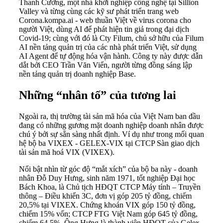
Thanh Cường, một nhà khởi nghiệp công nghệ tại Sillion
Valley và từng cùng các kỹ sư phát triển trang web
Corona.kompa.ai - web thuần Việt về virus corona cho
người Việt, dùng AI để phát hiện tin giả trong đại dịch
Covid-19; cùng với đó là Cty Filum, chủ sở hữu của Filum
AI nền tảng quản trị của các nhà phát triển Việt, sử dụng
AI Agent để tự động hóa vận hành. Công ty này được dẫn
dắt bởi CEO Trần Văn Viển, người từng đồng sáng lập
nền tảng quản trị doanh nghiệp Base.
Những “nhân tố” của tương lai
Ngoài ra, thị trường tài sản mã hóa của Việt Nam ban đầu
đang có những gương mặt doanh nghiệp doanh nhân được
chú ý bởi sự sẵn sàng nhất định. Ví dụ như trong mối quan
hệ bộ ba VIXEX - GELEX-VIX tại CTCP Sàn giao dịch
tài sản mã hoá VIX (VIXEX).
Nổi bật nhìn từ góc độ “mắt xích” của bộ ba này - doanh
nhân Đỗ Duy Hưng, sinh năm 1971, tốt nghiệp Đại học
Bách Khoa, là Chủ tịch HĐQT CTCP Máy tính – Truyền
thông – Điều khiển 3C, đơn vị góp 205 tỷ đồng, chiếm
20,5% tại VIXEX. Chứng khoán VIX góp 150 tỷ đồng,
chiếm 15% vốn; CTCP FTG Việt Nam góp 645 tỷ đồng,
chiếm 64,5%. Ông Hưng là thành viên HĐQT của Gelex -