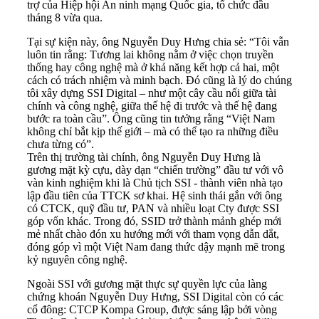
trợ của Hiệp hội An ninh mạng Quốc gia, tổ chức đầu
tháng 8 vừa qua.
Tại sự kiện này, ông Nguyễn Duy Hưng chia sẻ: “Tôi vẫn
luôn tin rằng: Tương lai không nằm ở việc chọn truyền
thống hay công nghệ mà ở khả năng kết hợp cả hai, một
cách có trách nhiệm và minh bạch. Đó cũng là lý do chúng
tôi xây dựng SSI Digital – như một cây cầu nối giữa tài
chính và công nghệ, giữa thế hệ đi trước và thế hệ đang
bước ra toàn cầu”. Ông cũng tin tưởng rằng “Việt Nam
không chỉ bắt kịp thế giới – mà có thể tạo ra những điều
chưa từng có”.
Trên thị trường tài chính, ông Nguyễn Duy Hưng là
gương mặt kỳ cựu, dày dạn “chiến trường” đầu tư với vô
vàn kinh nghiệm khi là Chủ tịch SSI - thành viên nhà tạo
lập đầu tiên của TTCK sơ khai. Hệ sinh thái gắn với ông
có CTCK, quỹ đầu tư, PAN và nhiều loạt Cty được SSI
góp vốn khác. Trong đó, SSID trở thành mảnh ghép mới
mẻ nhất chào đón xu hướng mới với tham vọng dẫn dắt,
đóng góp vì một Việt Nam đang thức dậy mạnh mẽ trong
kỷ nguyên công nghệ.
Ngoài SSI với gương mặt thực sự quyền lực của làng
chứng khoán Nguyễn Duy Hưng, SSI Digital còn có các
cổ đông: CTCP Kompa Group, được sáng lập bởi vòng