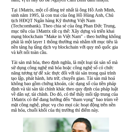
Tại 1Matrix, một cổ đông trẻ nhất là ông Hồ Anh Minh,
sinh năm 1995, là con trai của ông Hồ Hùng Anh, Chủ
tịch HĐQT Ngân hàng Kỹ thương Việt Nam
(Techcombank). Theo chia sẻ của ông Phan Đức Trung,
mục tiêu của 1Matrix rất cụ thể: Xây dựng và triển khai
mạng blockchain "Make in Việt Nam" - theo hướng không
phải là một layer 1 thông thường mà nhằm tới mục tiêu là
nền tảng hạ tầng dịch vụ blockchain với quy mô quốc gia
và kết nối toàn cầu.
Tài sản mã hóa, theo định nghĩa, là một loại tài sản số mà
sử dụng công nghệ mã hóa hoặc công nghệ số có chức
năng tương tự để xác thực đối với tài sản trong quá trình
tạo lập, phát hành, lưu trữ, chuyển giao. Tài sản mã hoá
không bao gồm chứng khoán, các dạng số của tiền pháp
định và tài sản tài chính khác theo quy định của pháp luật
về dân sự, tài chính. Do đó, có thể thấy mối tập trung của
1Matrix có thể đang hướng đến “tham vọng” bao trùm về
mặt công nghệ, phục vụ cho mọi các hoạt động trên nền
mã hóa, chuỗi khối của thị trường thí điểm này.