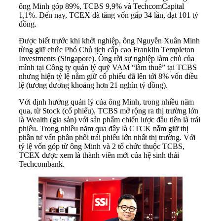
ông Minh góp 89%, TCBS 9,9% và TechcomCapital
1,1%. Đến nay, TCEX đã tăng vốn gấp 34 lần, đạt 101 tỷ
đồng.
Được biết trước khi khởi nghiệp, ông Nguyễn Xuân Minh
từng giữ chức Phó Chủ tịch cấp cao Franklin Templeton
Investments (Singapore). Ông rời sự nghiệp làm chủ của
mình tại Công ty quản lý quỹ VAM “làm thuê” tại TCBS
nhưng hiện tỷ lệ nắm giữ cổ phiếu đã lên tới 8% vốn điều
lệ (tương đương khoảng hơn 21 nghìn tỷ đồng).
Với định hướng quản lý của ông Minh, trong nhiều năm
qua, từ Stock (cổ phiếu), TCBS mở rộng ra thị trường lớn
là Wealth (gia sản) với sản phẩm chiến lược đầu tiên là trái
phiếu. Trong nhiều năm qua đây là CTCK nắm giữ thị
phần tư vấn phân phối trái phiếu lớn nhất thị trường. Với
tỷ lệ vốn góp từ ông Minh và 2 tổ chức thuộc TCBS,
TCEX được xem là thành viên mới của hệ sinh thái
Techcombank.