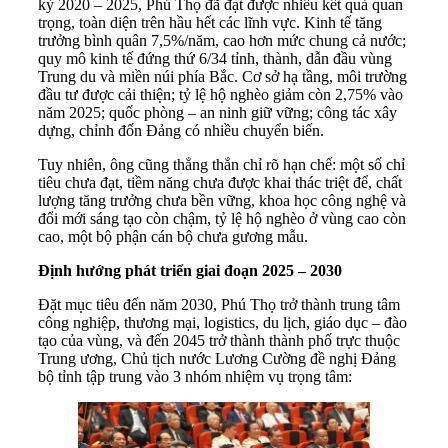
kỳ 2020 – 2025, Phú Thọ đã đạt được nhiều kết quả quan
trọng, toàn diện trên hầu hết các lĩnh vực. Kinh tế tăng
trưởng bình quân 7,5%/năm, cao hơn mức chung cả nước;
quy mô kinh tế đứng thứ 6/34 tỉnh, thành, dẫn đầu vùng
Trung du và miền núi phía Bắc. Cơ sở hạ tầng, môi trường
đầu tư được cải thiện; tỷ lệ hộ nghèo giảm còn 2,75% vào
năm 2025; quốc phòng – an ninh giữ vững; công tác xây
dựng, chỉnh đốn Đảng có nhiều chuyển biến.
Tuy nhiên, ông cũng thẳng thắn chỉ rõ hạn chế: một số chỉ
tiêu chưa đạt, tiềm năng chưa được khai thác triệt để, chất
lượng tăng trưởng chưa bền vững, khoa học công nghệ và
đổi mới sáng tạo còn chậm, tỷ lệ hộ nghèo ở vùng cao còn
cao, một bộ phận cán bộ chưa gương mẫu.
Định hướng phát triển giai đoạn 2025 – 2030
Đặt mục tiêu đến năm 2030, Phú Thọ trở thành trung tâm
công nghiệp, thương mại, logistics, du lịch, giáo dục – đào
tạo của vùng, và đến 2045 trở thành thành phố trực thuộc
Trung ương, Chủ tịch nước Lương Cường đề nghị Đảng
bộ tỉnh tập trung vào 3 nhóm nhiệm vụ trọng tâm: