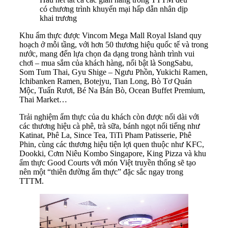
có chương trình khuyến mại hấp dẫn nhân dịp
khai trương
Khu ẩm thực được Vincom Mega Mall Royal Island quy
hoạch ở mỗi tầng, với hơn 50 thương hiệu quốc tế và trong
nước, mang đến lựa chọn đa dạng trong hành trình vui
chơi – mua sắm của khách hàng, nổi bật là SongSabu,
Som Tum Thai, Gyu Shige – Ngưu Phồn, Yukichi Ramen,
Ichibanken Ramen, Botejyu, Tian Long, Bò Tơ Quán
Mộc, Tuấn Rươi, Bé Na Bán Bò, Ocean Buffet Premium,
Thai Market…
Trải nghiệm ẩm thực của du khách còn được nối dài với
các thương hiệu cà phê, trà sữa, bánh ngọt nổi tiếng như
Katinat, Phê La, Since Tea, TiTi Pham Patisserie, Phê
Phin, cùng các thương hiệu tiện lợi quen thuộc như KFC,
Dookki, Cơm Niêu Kombo Singapore, King Pizza và khu
ẩm thực Good Courts với món Việt truyền thống sẽ tạo
nên một “thiên đường ẩm thực” đặc sắc ngay trong
TTTM.