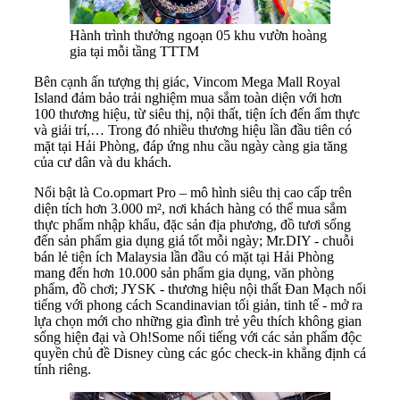
Hành trình thưởng ngoạn 05 khu vườn hoàng
gia tại mỗi tầng TTTM
Bên cạnh ấn tượng thị giác, Vincom Mega Mall Royal
Island đảm bảo trải nghiệm mua sắm toàn diện với hơn
100 thương hiệu, từ siêu thị, nội thất, tiện ích đến ẩm thực
và giải trí,… Trong đó nhiều thương hiệu lần đầu tiên có
mặt tại Hải Phòng, đáp ứng nhu cầu ngày càng gia tăng
của cư dân và du khách.
Nổi bật là Co.opmart Pro – mô hình siêu thị cao cấp trên
diện tích hơn 3.000 m², nơi khách hàng có thể mua sắm
thực phẩm nhập khẩu, đặc sản địa phương, đồ tươi sống
đến sản phẩm gia dụng giá tốt mỗi ngày; Mr.DIY - chuỗi
bán lẻ tiện ích Malaysia lần đầu có mặt tại Hải Phòng
mang đến hơn 10.000 sản phẩm gia dụng, văn phòng
phẩm, đồ chơi; JYSK - thương hiệu nội thất Đan Mạch nổi
tiếng với phong cách Scandinavian tối giản, tinh tế - mở ra
lựa chọn mới cho những gia đình trẻ yêu thích không gian
sống hiện đại và Oh!Some nổi tiếng với các sản phẩm độc
quyền chủ đề Disney cùng các góc check-in khẳng định cá
tính riêng.