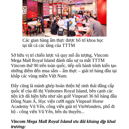
Các gian hàng ẩm thực được bố trí khoa học
tại tất cả các tầng của TTTM
Sở hữu vị trí chiến lược và quy mô ấn tượng, Vincom
Mega Mall Royal Island đánh dấu sự ra mắt TTTM
Vincom thứ 90 trên toàn quốc, tiếp nối hành trình kiến tạo
những điểm đến mua sắm – ẩm thực – giải trí hàng đầu tại
khắp các vùng miền Việt Nam.
Đây cũng là mảnh ghép hoàn thiện hệ sinh thái đẳng cấp
quốc tế của đô thị Vinhomes Royal Island, bên cạnh các
tiện ích đã hiện hữu như sân golf Vinpearl 36 hố hàng đầu
Đông Nam Á, Học viện cưỡi ngựa Vinpearl Horse
Academy Vũ Yên, công viên giải trí VinWonders, phố đi
bộ - công viên Vũ Yên, bến du thuyền...
Vincom Mega Mall Royal Island ưu đãi khủng dịp khai
trương: