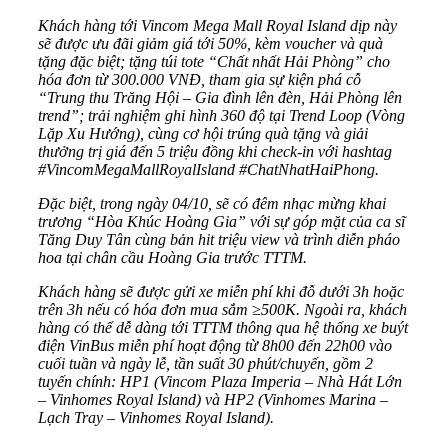
Khách hàng tới Vincom Mega Mall Royal Island dịp này
sẽ được ưu đãi giảm giá tới 50%, kèm voucher và quà
tặng đặc biệt; tặng túi tote “Chất nhất Hải Phòng” cho
hóa đơn từ 300.000 VNĐ, tham gia sự kiện phá cỗ
“Trung thu Trăng Hội – Gia đình lên đèn, Hải Phòng lên
trend”; trải nghiệm ghi hình 360 độ tại Trend Loop (Vòng
Lặp Xu Hướng), cùng cơ hội trúng quà tặng và giải
thưởng trị giá đến 5 triệu đồng khi check-in với hashtag
#VincomMegaMallRoyalIsland #ChatNhatHaiPhong.
Đặc biệt, trong ngày 04/10, sẽ có đêm nhạc mừng khai
trương “Hòa Khúc Hoàng Gia” với sự góp mặt của ca sĩ
Tăng Duy Tân cùng bản hit triệu view và trình diễn pháo
hoa tại chân cầu Hoàng Gia trước TTTM.
Khách hàng sẽ được gửi xe miễn phí khi đỗ dưới 3h hoặc
trên 3h nếu có hóa đơn mua sắm ≥500K. Ngoài ra, khách
hàng có thể dễ dàng tới TTTM thông qua hệ thống xe buýt
điện VinBus miễn phí hoạt động từ 8h00 đến 22h00 vào
cuối tuần và ngày lễ, tần suất 30 phút/chuyến, gồm 2
tuyến chính: HP1 (Vincom Plaza Imperia – Nhà Hát Lớn
– Vinhomes Royal Island) và HP2 (Vinhomes Marina –
Lạch Tray – Vinhomes Royal Island).