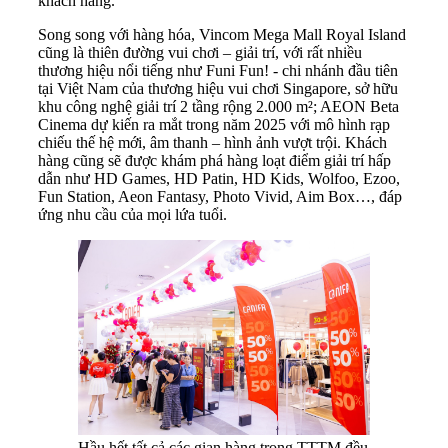
khách hàng.
Song song với hàng hóa, Vincom Mega Mall Royal Island
cũng là thiên đường vui chơi – giải trí, với rất nhiều
thương hiệu nổi tiếng như Funi Fun! - chi nhánh đầu tiên
tại Việt Nam của thương hiệu vui chơi Singapore, sở hữu
khu công nghệ giải trí 2 tầng rộng 2.000 m²; AEON Beta
Cinema dự kiến ra mắt trong năm 2025 với mô hình rạp
chiếu thế hệ mới, âm thanh – hình ảnh vượt trội. Khách
hàng cũng sẽ được khám phá hàng loạt điểm giải trí hấp
dẫn như HD Games, HD Patin, HD Kids, Wolfoo, Ezoo,
Fun Station, Aeon Fantasy, Photo Vivid, Aim Box…, đáp
ứng nhu cầu của mọi lứa tuổi.
Hầu hết tất cả các gian hàng trong TTTM đều