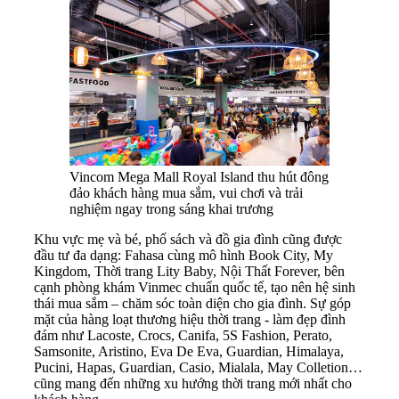
Vincom Mega Mall Royal Island thu hút đông
đảo khách hàng mua sắm, vui chơi và trải
nghiệm ngay trong sáng khai trương
Khu vực mẹ và bé, phố sách và đồ gia đình cũng được
đầu tư đa dạng: Fahasa cùng mô hình Book City, My
Kingdom, Thời trang Lity Baby, Nội Thất Forever, bên
cạnh phòng khám Vinmec chuẩn quốc tế, tạo nên hệ sinh
thái mua sắm – chăm sóc toàn diện cho gia đình. Sự góp
mặt của hàng loạt thương hiệu thời trang - làm đẹp đình
đám như Lacoste, Crocs, Canifa, 5S Fashion, Perato,
Samsonite, Aristino, Eva De Eva, Guardian, Himalaya,
Pucini, Hapas, Guardian, Casio, Mialala, May Colletion…
cũng mang đến những xu hướng thời trang mới nhất cho