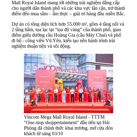
Mall Royal Island mang tới những trải nghiệm đẳng cấp
cho người dân thành phố và các khu vực lân cận, trở thành
điểm đến mua sắm – ẩm thực – giải trí hàng đầu miền Bắc.
Dự án có tổng diện tích hơn 55.000 m², gồm 4 tầng nổi và
2 tầng hầm, tọa lạc tại “tọa độ vàng” của thành phố, giao
điểm giữa đường cầu Hoàng Gia (cầu Máy Chai) và phố
đi bộ - công viên Vũ Yên, kiến tạo nên hành trình trải
nghiệm thuận tiện và sôi động.
Vincom Mega Mall Royal Island - TTTM
"One-stop shoppertainment" đầu tiên tại Hải
Phòng đã chính thức khai trương, mở cửa đón
khách từ sáng 03/10