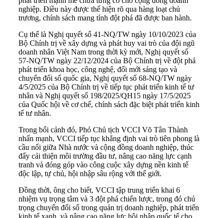
phát triển mạnh mẽ chưa từng có cho cộng đồng doanh
nghiệp. Điều này được thể hiện rõ qua hàng loạt chủ
trương, chính sách mang tính đột phá đã được ban hành.
Cụ thể là Nghị quyết số 41-NQ/TW ngày 10/10/2023 của
Bộ Chính trị về xây dựng và phát huy vai trò của đội ngũ
doanh nhân Việt Nam trong thời kỳ mới, Nghị quyết số
57-NQ/TW ngày 22/12/2024 của Bộ Chính trị về đột phá
phát triển khoa học, công nghệ, đổi mới sáng tạo và
chuyển đổi số quốc gia, Nghị quyết số 68-NQ/TW ngày
4/5/2025 của Bộ Chính trị về tiếp tục phát triển kinh tế tư
nhân và Nghị quyết số 198/2025/QH15 ngày 17/5/2025
của Quốc hội về cơ chế, chính sách đặc biệt phát triển kinh
tế tư nhân.
Trong bối cảnh đó, Phó Chủ tịch VCCI Võ Tân Thành
nhấn mạnh, VCCI tiếp tục khẳng định vai trò tiên phong là
cầu nối giữa Nhà nước và cộng đồng doanh nghiệp, thúc
đẩy cải thiện môi trường đầu tư, nâng cao năng lực cạnh
tranh và đóng góp vào công cuộc xây dựng nền kinh tế
độc lập, tự chủ, hội nhập sâu rộng với thế giới.
Đồng thời, ông cho biết, VCCI tập trung triển khai 6
nhiệm vụ trọng tâm và 3 đột phá chiến lược, trong đó chú
trọng chuyển đổi số trong quản trị doanh nghiệp, phát triển
kinh tế xanh, và nâng cao năng lực hội nhập quốc tế cho