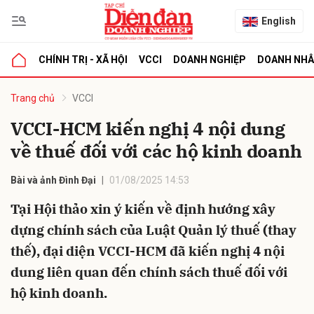
English
CHÍNH TRỊ - XÃ HỘI
VCCI
DOANH NGHIỆP
DOANH NH
bình luận
Trang chủ
VCCI
VCCI-HCM kiến nghị 4 nội dung
về thuế đối với các hộ kinh doanh
Bài và ảnh Đình Đại
01/08/2025 14:53
Tại Hội thảo xin ý kiến về định hướng xây
dựng chính sách của Luật Quản lý thuế (thay
Hủy
G
thế), đại diện VCCI-HCM đã kiến nghị 4 nội
dung liên quan đến chính sách thuế đối với
hộ kinh doanh.