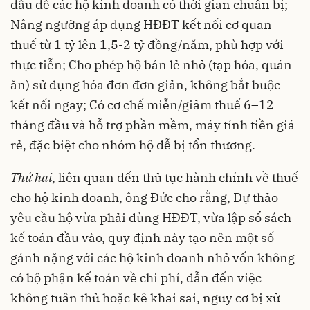
đầu để các hộ kinh doanh có thời gian chuẩn bị;
Nâng ngưỡng áp dụng HĐĐT kết nối cơ quan
thuế từ 1 tỷ lên 1,5-2 tỷ đồng/năm, phù hợp với
thực tiễn; Cho phép hộ bán lẻ nhỏ (tạp hóa, quán
ăn) sử dụng hóa đơn đơn giản, không bắt buộc
kết nối ngay; Có cơ chế miễn/giảm thuế 6–12
tháng đầu và hỗ trợ phần mềm, máy tính tiền giá
rẻ, đặc biệt cho nhóm hộ dễ bị tổn thương.
Thứ hai
, liên quan đến thủ tục hành chính về thuế
cho hộ kinh doanh, ông Đức cho rằng, Dự thảo
yêu cầu hộ vừa phải dùng HĐĐT, vừa lập sổ sách
kế toán đầu vào, quy định này tạo nên một số
gánh nặng với các hộ kinh doanh nhỏ vốn không
có bộ phận kế toán về chi phí, dẫn đến việc
không tuân thủ hoặc kê khai sai, nguy cơ bị xử