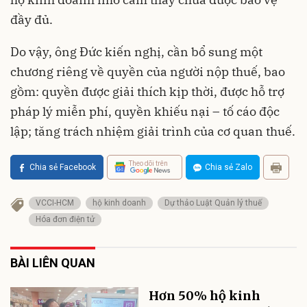
đầy đủ.
Do vậy, ông Đức kiến nghị, cần bổ sung một
chương riêng về quyền của người nộp thuế, bao
gồm: quyền được giải thích kịp thời, được hỗ trợ
pháp lý miễn phí, quyền khiếu nại – tố cáo độc
lập; tăng trách nhiệm giải trình của cơ quan thuế.
Theo dõi trên
Chia sẻ Facebook
Chia sẻ Zalo
VCCI-HCM
hộ kinh doanh
Dự thảo Luật Quản lý thuế
Hóa đơn điện tử
BÀI LIÊN QUAN
Hơn 50% hộ kinh