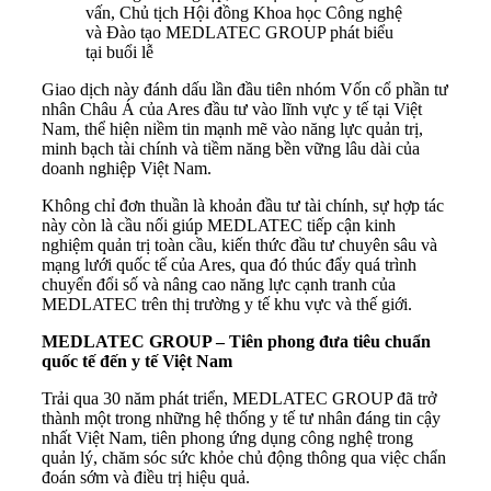
vấn, Chủ tịch Hội đồng Khoa học Công nghệ
và Đào tạo MEDLATEC GROUP phát biểu
tại buổi lễ
Giao dịch này đánh dấu lần đầu tiên nhóm Vốn cổ phần tư
nhân Châu Á của Ares đầu tư vào lĩnh vực y tế tại Việt
Nam, thể hiện niềm tin mạnh mẽ vào năng lực quản trị,
minh bạch tài chính và tiềm năng bền vững lâu dài của
doanh nghiệp Việt Nam.
Không chỉ đơn thuần là khoản đầu tư tài chính, sự hợp tác
này còn là cầu nối giúp MEDLATEC tiếp cận kinh
nghiệm quản trị toàn cầu, kiến thức đầu tư chuyên sâu và
mạng lưới quốc tế của Ares, qua đó thúc đẩy quá trình
chuyển đổi số và nâng cao năng lực cạnh tranh của
MEDLATEC trên thị trường y tế khu vực và thế giới.
MEDLATEC GROUP – Tiên phong đưa tiêu chuẩn
quốc tế đến y tế Việt Nam
Trải qua 30 năm phát triển, MEDLATEC GROUP đã trở
thành một trong những hệ thống y tế tư nhân đáng tin cậy
nhất Việt Nam, tiên phong ứng dụng công nghệ trong
quản lý, chăm sóc sức khỏe chủ động thông qua việc chẩn
đoán sớm và điều trị hiệu quả.