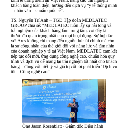
kinh tế trọng điểm tại Việt Nam; nâng cao trải nghiệm
khách hàng toàn diện, hướng đến dịch vụ “y tế thông minh
– nhân văn – chuẩn quốc tế”.
TS. Nguyễn Trí Anh – TGĐ Tập đoàn MEDLATEC
GROUP chia sẻ: “MEDLATEC luôn lấy sự hài lòng và
trải nghiệm của khách hàng làm trung tâm, coi đây là
thước đo quan trọng nhất cho mọi hoạt động. Sự hợp tác
với Ares không chỉ mang đến nguồn lực tài chính mà còn
là sự công nhận của thế giới đối với năng lực và tầm nhìn
của doanh nghiệp y tế tại Việt Nam. MEDLATEC cam kết
tiếp tục đổi mới, ứng dụng công nghệ cao, chuẩn hóa quy
trình và dịch vụ để mang lại trải nghiệm tốt nhất cho khách
hàng – đúng với triết lý và giá trị cốt lõi phát triển ‘Dịch vụ
tốt – Công nghệ cao”.
Ông Jason Rosenblatt - Giám đốc Điều hành