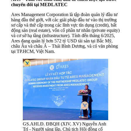
chuyển đổi tại MEDLATEC
Ares Management Corporation là tập đoàn quản lý đầu tư
hàng đầu thế giới, với các giải pháp đầu tư vào thị trường
sơ cấp và thứ cấp trong các lĩnh vực tín dụng (credit), bất
động sản (real estate), vốn cổ phần tư nhân (private equity)
và cơ sở hạ tầng (infrastructure). Tính đến tháng 6/2025,
Ares đang quản lý hơn 572 tỷ USD tài sản tại Bắc Mỹ,
châu Âu và châu Á – Thái Bình Dương, và có văn phòng
tại TP.HCM, Việt Nam.
GS.AHLĐ. ĐBQH (XIV, XV) Nguyễn Anh
Trí - Người sáng lập, Chủ tịch Hội đồng cố