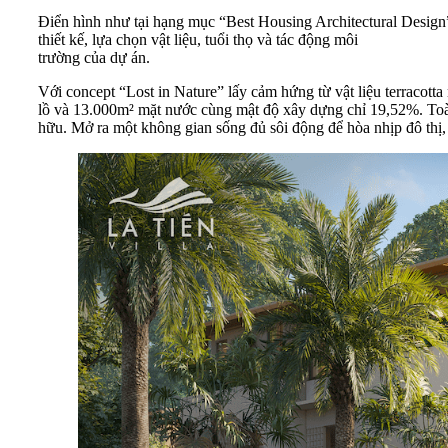
Điển hình như tại hạng mục “Best Housing Architectural Design”,
thiết kế, lựa chọn vật liệu, tuổi thọ và tác động môi
trường của dự án.
Với concept “Lost in Nature” lấy cảm hứng từ vật liệu terracott
lồ và 13.000m² mặt nước cùng mật độ xây dựng chỉ 19,52%. Toàn b
hữu. Mở ra một không gian sống đủ sôi động để hòa nhịp đô thị, 