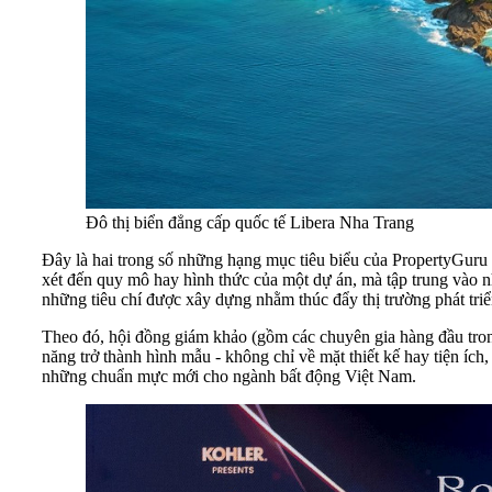
Đô thị biển đẳng cấp quốc tế Libera Nha Trang
Đây là hai trong số những hạng mục tiêu biểu của PropertyGuru
xét đến quy mô hay hình thức của một dự án, mà tập trung vào nh
những tiêu chí được xây dựng nhằm thúc đẩy thị trường phát triể
Theo đó, hội đồng giám khảo (gồm các chuyên gia hàng đầu trong 
năng trở thành hình mẫu - không chỉ về mặt thiết kế hay tiện í
những chuẩn mực mới cho ngành bất động Việt Nam.