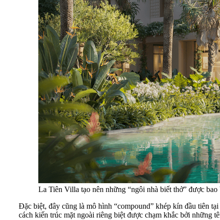
La Tiên Villa tạo nên những “ngôi nhà biết thở” được bao 
Đặc biệt, đây cũng là mô hình “compound” khép kín đầu tiên tại 
cách kiến trúc mặt ngoài riêng biệt được chạm khắc bởi những tê