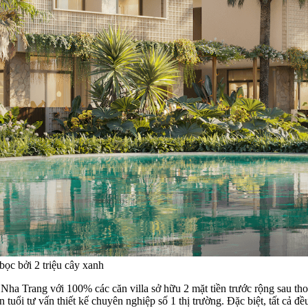
bọc bởi 2 triệu cây xanh
Nha Trang với 100% các căn villa sở hữu 2 mặt tiền trước rộng sau tho
n tuổi tư vấn thiết kế chuyên nghiệp số 1 thị trường. Đặc biệt, tất cả