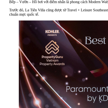
Bếp – Vườn – Hồ bơi với điểm nhấn là phong cách Modern Wabi Sa
Trước đó, La Tiên Villa cũng được tờ Travel + Leisure Southeast
chuẩn mực quốc tế.