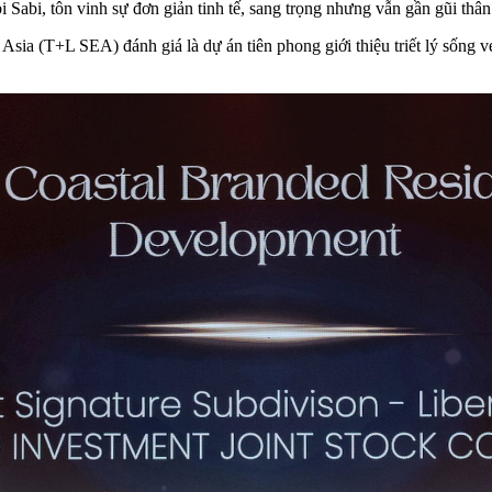
bi, tôn vinh sự đơn giản tinh tế, sang trọng nhưng vẫn gần gũi thân t
 Asia (T+L SEA) đánh giá là dự án tiên phong giới thiệu triết lý sống 