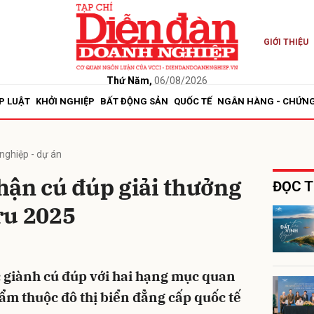
GIỚI THIỆU
bình luận
Thứ Năm,
06/08/2026
P LUẬT
KHỞI NGHIỆP
BẤT ĐỘNG SẢN
QUỐC TẾ
NGÂN HÀNG - CHỨN
nghiệp - dự án
hận cú đúp giải thưởng
ĐỌC T
ru 2025
Hủy
G
 giành cú đúp với hai hạng mục quan
ẩm thuộc đô thị biển đẳng cấp quốc tế