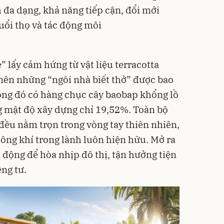
 đa dạng, khả năng tiếp cận, đổi mới
 tuổi thọ và tác động môi
” lấy cảm hứng từ vật liệu terracotta
 nên những “ngôi nhà biết thở” được bao
rong đó có hàng chục cây baobap khổng lồ
 mật độ xây dựng chỉ 19,52%. Toàn bộ
a đều nằm trọn trong vòng tay thiên nhiên,
hông khí trong lành luôn hiện hữu. Mở ra
 động để hòa nhịp đô thị, tận hưởng tiện
ng tư.