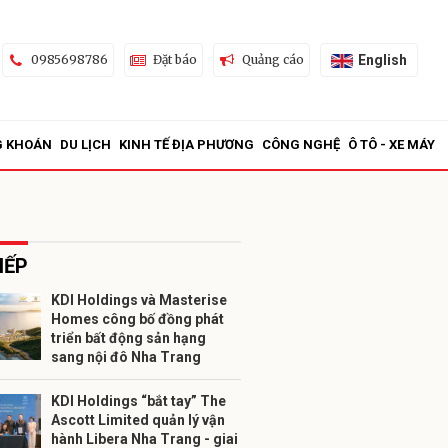
English
0985698786
Đặt báo
Quảng cáo
G KHOÁN
DU LỊCH
KINH TẾ ĐỊA PHƯƠNG
CÔNG NGHỆ
Ô TÔ - XE MÁY
IẾP
KDI Holdings và Masterise
Homes công bố đồng phát
ửi
triển bất động sản hạng
sang nội đô Nha Trang
KDI Holdings “bắt tay” The
Ascott Limited quản lý vận
hành Libera Nha Trang - giai