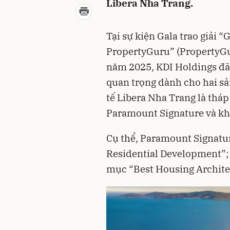
Libera Nha Trang.
Tại sự kiện Gala trao giải 
PropertyGuru” (PropertyGu
năm 2025, KDI Holdings đã 
quan trọng dành cho hai s
tế Libera Nha Trang là thá
Paramount Signature và khu
Cụ thể, Paramount Signatur
Residential Development”; 
mục “Best Housing Architec