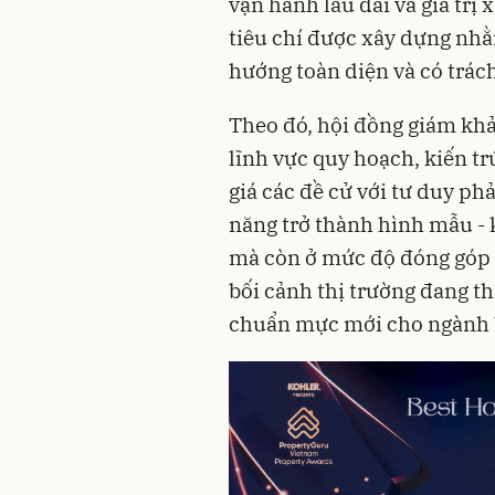
vận hành lâu dài và giá trị
tiêu chí được xây dựng nhằ
hướng toàn diện và có trác
Theo đó, hội đồng giám kh
lĩnh vực quy hoạch, kiến tr
giá các đề cử với tư duy p
năng trở thành hình mẫu - k
mà còn ở mức độ đóng góp 
bối cảnh thị trường đang t
chuẩn mực mới cho ngành 