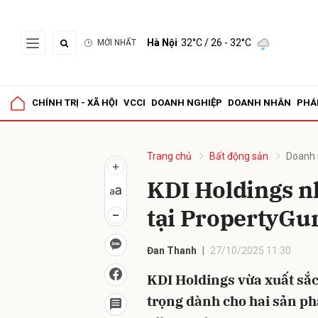
Hà Nội
32°C
/ 26 - 32°C
MỚI NHẤT
Gửi 
CHÍNH TRỊ - XÃ HỘI
VCCI
DOANH NGHIỆP
DOANH NHÂN
PHÁ
Trang chủ
Bất động sản
Doanh 
KDI Holdings n
tại PropertyGu
Đan Thanh
27/10/2025 11:30
KDI Holdings vừa xuất sắc
trọng dành cho hai sản ph